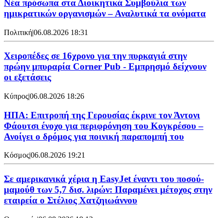
Νέα πρόσωπα στα Διοικητικά Συμβούλια των
ημικρατικών οργανισμών – Αναλυτικά τα ονόματα
Πολιτική
|
06.08.2026 18:31
Χειροπέδες σε 16χρονο για την πυρκαγιά στην
πρώην μπυραρία Corner Pub - Εμπρησμό δείχνουν
οι εξετάσεις
Κύπρος
|
06.08.2026 18:26
ΗΠΑ: Επιτροπή της Γερουσίας έκρινε τον Άντονι
Φάουτσι ένοχο για περιφρόνηση του Κογκρέσου –
Ανοίγει ο δρόμος για ποινική παραπομπή του
Κόσμος
|
06.08.2026 19:21
Σε αμερικανικά χέρια η EasyJet έναντι του ποσού-
μαμούθ των 5,7 δισ. λιρών: Παραμένει μέτοχος στην
εταιρεία ο Στέλιος Χατζηιωάννου