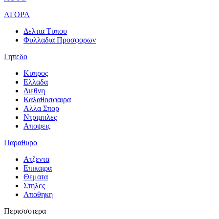
ΑΓΟΡΑ
Δελτια Τυπου
Φυλλαδια Προσφορων
Γηπεδο
Κυπρος
Ελλαδα
Διεθνη
Καλαθοσφαιρα
Αλλα Σπορ
Ντριμπλες
Αποψεις
Παραθυρο
Ατζεντα
Επικαιρα
Θεματα
Στηλες
Αποθηκη
Περισσοτερα