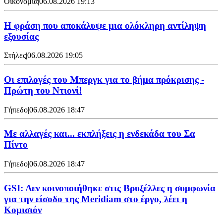
Οικονομία
|
06.08.2026 19:13
Η φράση που αποκάλυψε μια ολόκληρη αντίληψη
εξουσίας
Στήλες
|
06.08.2026 19:05
Οι επιλογές του Μπεργκ για το βήμα πρόκρισης -
Πρώτη του Ντιονί!
Γήπεδο
|
06.08.2026 18:47
Με αλλαγές και... εκπλήξεις η ενδεκάδα του Σα
Πίντο
Γήπεδο
|
06.08.2026 18:47
GSI: Δεν κοινοποιήθηκε στις Βρυξέλλες η συμφωνία
για την είσοδο της Meridiam στο έργο, λέει η
Κομισιόν