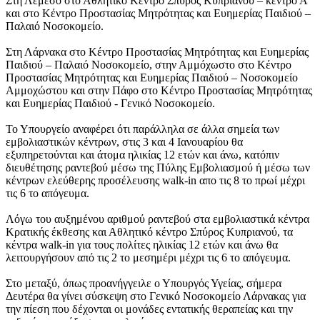
Στη Λεμεσό στο Αθλητικό Κέντρο Σπύρος Κυπριανού – κέντρο Α’
και στο Κέντρο Προστασίας Μητρότητας και Ευημερίας Παιδιού –
Παλαιό Νοσοκομείο.
Στη Λάρνακα στο Κέντρο Προστασίας Μητρότητας και Ευημερίας
Παιδιού – Παλαιό Νοσοκομείο, στην Αμμόχωστο στο Κέντρο
Προστασίας Μητρότητας και Ευημερίας Παιδιού – Νοσοκομείο
Αμμοχώστου και στην Πάφο στο Κέντρο Προστασίας Μητρότητας
και Ευημερίας Παιδιού - Γενικό Νοσοκομείο.
Το Υπουργείο αναφέρει ότι παράλληλα σε άλλα σημεία των
εμβολιαστικών κέντρων, στις 3 και 4 Ιανουαρίου θα
εξυπηρετούνται και άτομα ηλικίας 12 ετών και άνω, κατόπιν
διευθέτησης ραντεβού μέσω της Πύλης Εμβολιασμού ή μέσω των
κέντρων ελεύθερης προσέλευσης walk-in απο τις 8 το πρωί μέχρι
τις 6 το απόγευμα.
Λόγω του αυξημένου αριθμού ραντεβού στα εμβολιαστικά κέντρα
Κρατικής έκθεσης και Αθλητικό κέντρο Σπύρος Κυπριανού, τα
κέντρα walk-in για τους πολίτες ηλικίας 12 ετών και άνω θα
λειτουργήσουν από τις 2 το μεσημέρι μέχρι τις 6 το απόγευμα.
Στο μεταξύ, όπως προανήγγειλε ο Υπουργός Υγείας, σήμερα
Δευτέρα θα γίνει σύσκεψη στο Γενικό Νοσοκομείο Λάρνακας για
την πίεση που δέχονται οι μονάδες εντατικής θεραπείας και την