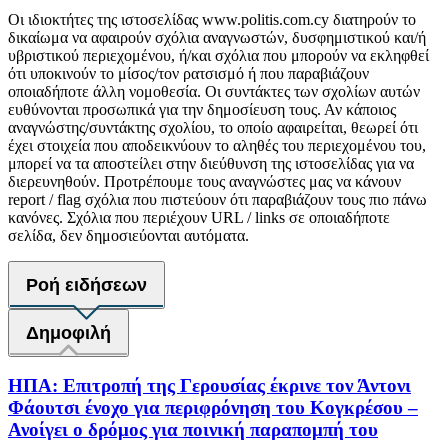
Οι ιδιοκτήτες της ιστοσελίδας www.politis.com.cy διατηρούν το
δικαίωμα να αφαιρούν σχόλια αναγνωστών, δυσφημιστικού και/ή
υβριστικού περιεχομένου, ή/και σχόλια που μπορούν να εκληφθεί
ότι υποκινούν το μίσος/τον ρατσισμό ή που παραβιάζουν
οποιαδήποτε άλλη νομοθεσία. Οι συντάκτες των σχολίων αυτών
ευθύνονται προσωπικά για την δημοσίευση τους. Αν κάποιος
αναγνώστης/συντάκτης σχολίου, το οποίο αφαιρείται, θεωρεί ότι
έχει στοιχεία που αποδεικνύουν το αληθές του περιεχομένου του,
μπορεί να τα αποστείλει στην διεύθυνση της ιστοσελίδας για να
διερευνηθούν. Προτρέπουμε τους αναγνώστες μας να κάνουν
report / flag σχόλια που πιστεύουν ότι παραβιάζουν τους πιο πάνω
κανόνες. Σχόλια που περιέχουν URL / links σε οποιαδήποτε
σελίδα, δεν δημοσιεύονται αυτόματα.
Ροή ειδήσεων
Δημοφιλή
ΗΠΑ: Επιτροπή της Γερουσίας έκρινε τον Άντονι
Φάουτσι ένοχο για περιφρόνηση του Κογκρέσου –
Ανοίγει ο δρόμος για ποινική παραπομπή του