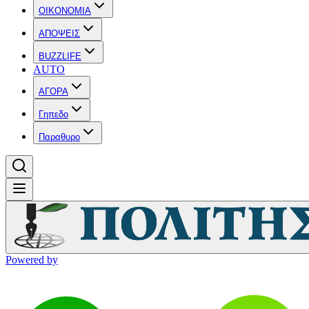
OIKONOMIA
ΑΠΟΨΕΙΣ
BUZZLIFE
AUTO
ΑΓΟΡΑ
Γηπεδο
Παραθυρο
Powered by