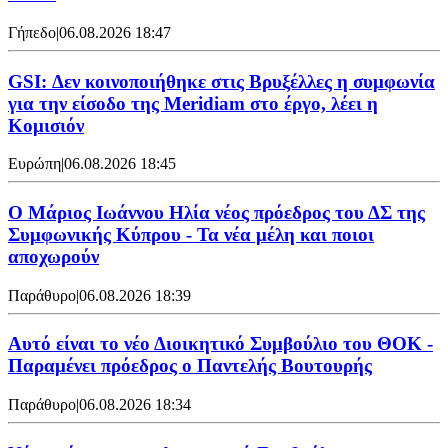
Γήπεδο
|
06.08.2026 18:47
GSI: Δεν κοινοποιήθηκε στις Βρυξέλλες η συμφωνία
για την είσοδο της Meridiam στο έργο, λέει η
Κομισιόν
Ευρώπη
|
06.08.2026 18:45
Ο Μάριος Ιωάννου Ηλία νέος πρόεδρος του ΔΣ της
Συμφωνικής Κύπρου - Τα νέα μέλη και ποιοι
αποχωρούν
Παράθυρο
|
06.08.2026 18:39
Αυτό είναι το νέο Διοικητικό Συμβούλιο του ΘΟΚ -
Παραμένει πρόεδρος ο Παντελής Βουτουρής
Παράθυρο
|
06.08.2026 18:34