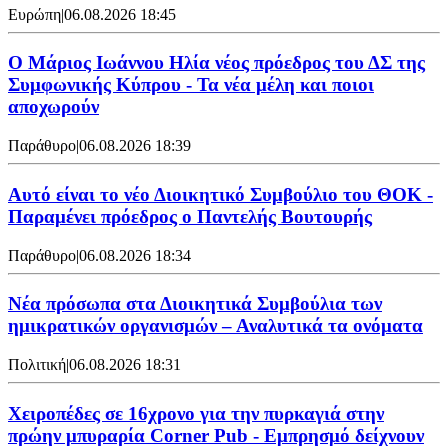
Ευρώπη
|
06.08.2026 18:45
Ο Μάριος Ιωάννου Ηλία νέος πρόεδρος του ΔΣ της
Συμφωνικής Κύπρου - Τα νέα μέλη και ποιοι
αποχωρούν
Παράθυρο
|
06.08.2026 18:39
Αυτό είναι το νέο Διοικητικό Συμβούλιο του ΘΟΚ -
Παραμένει πρόεδρος ο Παντελής Βουτουρής
Παράθυρο
|
06.08.2026 18:34
Νέα πρόσωπα στα Διοικητικά Συμβούλια των
ημικρατικών οργανισμών – Αναλυτικά τα ονόματα
Πολιτική
|
06.08.2026 18:31
Χειροπέδες σε 16χρονο για την πυρκαγιά στην
πρώην μπυραρία Corner Pub - Εμπρησμό δείχνουν