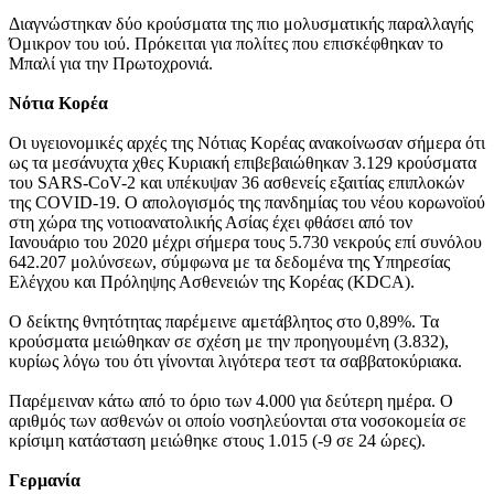
Διαγνώστηκαν δύο κρούσματα της πιο μολυσματικής παραλλαγής
Όμικρον του ιού. Πρόκειται για πολίτες που επισκέφθηκαν το
Μπαλί για την Πρωτοχρονιά.
Νότια Κορέα
Οι υγειονομικές αρχές της Νότιας Κορέας ανακοίνωσαν σήμερα ότι
ως τα μεσάνυχτα χθες Κυριακή επιβεβαιώθηκαν 3.129 κρούσματα
του SARS-CoV-2 και υπέκυψαν 36 ασθενείς εξαιτίας επιπλοκών
της COVID-19. Ο απολογισμός της πανδημίας του νέου κορωνοϊού
στη χώρα της νοτιοανατολικής Ασίας έχει φθάσει από τον
Ιανουάριο του 2020 μέχρι σήμερα τους 5.730 νεκρούς επί συνόλου
642.207 μολύνσεων, σύμφωνα με τα δεδομένα της Υπηρεσίας
Ελέγχου και Πρόληψης Ασθενειών της Κορέας (KDCA).
Ο δείκτης θνητότητας παρέμεινε αμετάβλητος στο 0,89%. Τα
κρούσματα μειώθηκαν σε σχέση με την προηγουμένη (3.832),
κυρίως λόγω του ότι γίνονται λιγότερα τεστ τα σαββατοκύριακα.
Παρέμειναν κάτω από το όριο των 4.000 για δεύτερη ημέρα. Ο
αριθμός των ασθενών οι οποίο νοσηλεύονται στα νοσοκομεία σε
κρίσιμη κατάσταση μειώθηκε στους 1.015 (-9 σε 24 ώρες).
Γερμανία