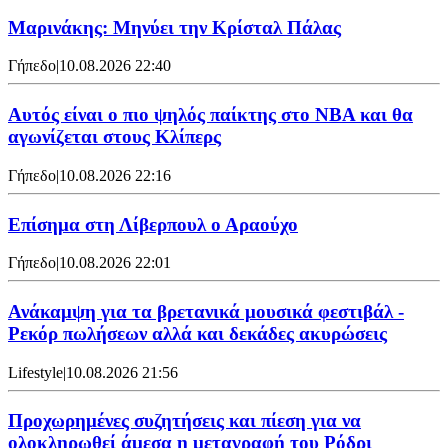
Μαρινάκης: Μηνύει την Κρίσταλ Πάλας
Γήπεδο
|
10.08.2026 22:40
Αυτός είναι ο πιο ψηλός παίκτης στο NBA και θα
αγωνίζεται στους Κλίπερς
Γήπεδο
|
10.08.2026 22:16
Επίσημα στη Λίβερπουλ ο Αραούχο
Γήπεδο
|
10.08.2026 22:01
Ανάκαμψη για τα βρετανικά μουσικά φεστιβάλ -
Ρεκόρ πωλήσεων αλλά και δεκάδες ακυρώσεις
Lifestyle
|
10.08.2026 21:56
Προχωρημένες συζητήσεις και πίεση για να
ολοκληρωθεί άμεσα η μεταγραφή του Ρόδρι