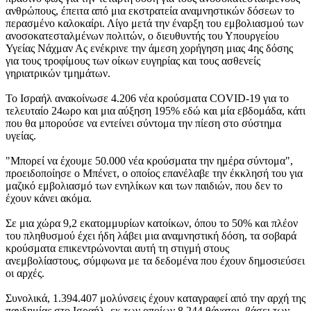
ανθρώπους, έπειτα από μια εκστρατεία αναμνηστικών δόσεων το
περασμένο καλοκαίρι. Λίγο μετά την έναρξη του εμβολιασμού των
ανοσοκατεσταλμένων πολιτών, ο διευθυντής του Υπουργείου
Υγείας Νάχμαν Ας ενέκρινε την άμεση χορήγηση μιας 4ης δόσης
για τους τροφίμους των οίκων ευγηρίας και τους ασθενείς
γηριατρικών τμημάτων.
Το Ισραήλ ανακοίνωσε 4.206 νέα κρούσματα COVID-19 για το
τελευταίο 24ωρο και μια αύξηση 195% εδώ και μία εβδομάδα, κάτι
που θα μπορούσε να εντείνει σύντομα την πίεση στο σύστημα
υγείας.
"Μπορεί να έχουμε 50.000 νέα κρούσματα την ημέρα σύντομα",
προειδοποίησε ο Μπένετ, ο οποίος επανέλαβε την έκκλησή του για
μαζικό εμβολιασμό των ενηλίκων και των παιδιών, που δεν το
έχουν κάνει ακόμα.
Σε μια χώρα 9,2 εκατομμυρίων κατοίκων, όπου το 50% και πλέον
του πληθυσμού έχει ήδη λάβει μια αναμνηστική δόση, τα σοβαρά
κρούσματα επικεντρώνονται αυτή τη στιγμή στους
ανεμβολίαστους, σύμφωνα με τα δεδομένα που έχουν δημοσιεύσει
οι αρχές.
Συνολικά, 1.394.407 μολύνσεις έχουν καταγραφεί από την αρχή της
πανδημίας στο Ισραήλ, εκ των οποίων 8.244 θάνατοι, βάσει των