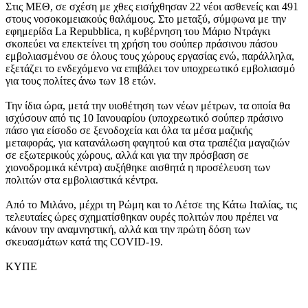
Στις ΜΕΘ, σε σχέση με χθες εισήχθησαν 22 νέοι ασθενείς και 491
στους νοσοκομειακούς θαλάμους. Στο μεταξύ, σύμφωνα με την
εφημερίδα La Repubblica, η κυβέρνηση του Μάριο Ντράγκι
σκοπεύει να επεκτείνει τη χρήση του σούπερ πράσινου πάσου
εμβολιασμένου σε όλους τους χώρους εργασίας ενώ, παράλληλα,
εξετάζει το ενδεχόμενο να επιβάλει τον υποχρεωτικό εμβολιασμό
για τους πολίτες άνω των 18 ετών.
Την ίδια ώρα, μετά την υιοθέτηση των νέων μέτρων, τα οποία θα
ισχύσουν από τις 10 Ιανουαρίου (υποχρεωτικό σούπερ πράσινο
πάσο για είσοδο σε ξενοδοχεία και όλα τα μέσα μαζικής
μεταφοράς, για κατανάλωση φαγητού και στα τραπέζια μαγαζιών
σε εξωτερικούς χώρους, αλλά και για την πρόσβαση σε
χιονοδρομικά κέντρα) αυξήθηκε αισθητά η προσέλευση των
πολιτών στα εμβολιαστικά κέντρα.
Από το Μιλάνο, μέχρι τη Ρώμη και το Λέτσε της Κάτω Ιταλίας, τις
τελευταίες ώρες σχηματίσθηκαν ουρές πολιτών που πρέπει να
κάνουν την αναμνηστική, αλλά και την πρώτη δόση των
σκευασμάτων κατά της COVID-19.
ΚΥΠΕ