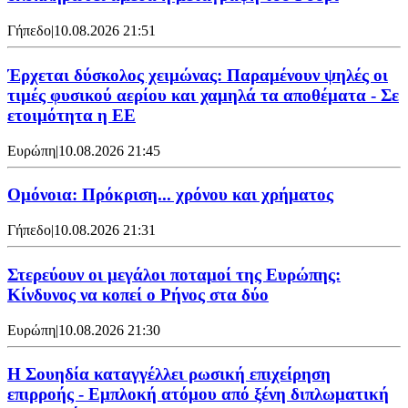
Γήπεδο
|
10.08.2026 21:51
Έρχεται δύσκολος χειμώνας: Παραμένουν ψηλές οι
τιμές φυσικού αερίου και χαμηλά τα αποθέματα - Σε
ετοιμότητα η ΕΕ
Ευρώπη
|
10.08.2026 21:45
Ομόνοια: Πρόκριση... χρόνου και χρήματος
Γήπεδο
|
10.08.2026 21:31
Στερεύουν οι μεγάλοι ποταμοί της Ευρώπης:
Κίνδυνος να κοπεί ο Ρήνος στα δύο
Ευρώπη
|
10.08.2026 21:30
Η Σουηδία καταγγέλλει ρωσική επιχείρηση
επιρροής - Εμπλοκή ατόμου από ξένη διπλωματική