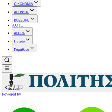
OIKONOMIA
ΑΠΟΨΕΙΣ
BUZZLIFE
AUTO
ΑΓΟΡΑ
Γηπεδο
Παραθυρο
Powered by