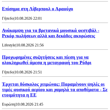
Επίσημα στη Λίβερπουλ ο Αραούχο
Γήπεδο
|
10.08.2026 22:01
Ανάκαμψη για τα βρετανικά μουσικά φεστιβάλ -
Ρεκόρ πωλήσεων αλλά και δεκάδες ακυρώσεις
Lifestyle
|
10.08.2026 21:56
Προχωρημένες συζητήσεις και πίεση για να
ολοκληρωθεί άμεσα η μεταγραφή του Ρόδρι
Γήπεδο
|
10.08.2026 21:51
Έρχεται δύσκολος χειμώνας: Παραμένουν ψηλές οι
τιμές φυσικού αερίου και χαμηλά τα αποθέματα - Σε
ετοιμότητα η ΕΕ
Ευρώπη
|
10.08.2026 21:45