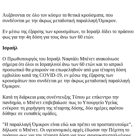
Αυξάνονται σε όλο τον κόσμο τα θετικά κρούσματα, που
συνδέονται με την άκρως μεταδοτική παραλλαγή Όμικρον.
Εν μέσω της έξαρσης των κρουσμάτων, το Ισραήλ δίδει το πράσινο
φως για την 4η δόση για τους άνω των 60 ετών.
Ισραήλ
Ο Πρωθυπουργός του Ισραήλ Ναφτάλι Μπένετ ανακοίνωσε
σήμερα ότι όλοι οι Ισραηλινοί άνω των 60 ετών και το ιατρικό
προσωπικό θα μπορούν να επωφεληθούν από μια τέταρτη δόση
εμβολίου κατά της COVID-19, εν μέσω της έξαρσης των
κρουσμάτων που συνδέεται με την άκρως μεταδοτική παραλλαγή
Όμικρον.
Κατά τη διάρκεια μιας συνέντευξης Tύπου με επίκεντρο την
πανδημία, ο Μπένετ επιβεβαίωσε πως το Υπουργείο Υγείας
ενέκρινε τη χορήγηση της τέταρτης δόσης, δύο ημέρες αφότου
δόθηκε σε ευπαθείς ομάδες.
"Η παραλλαγή Όμικρον είναι εδώ και πρέπει να προστατευτούμε",
δήλωσε ο Μπένετ. Οι υγειονομικές αρχές έδωσαν την Πέμπτη το
πράσινο φως για την τέταρτη δόση για τους ανοσοκατεσταλμένους