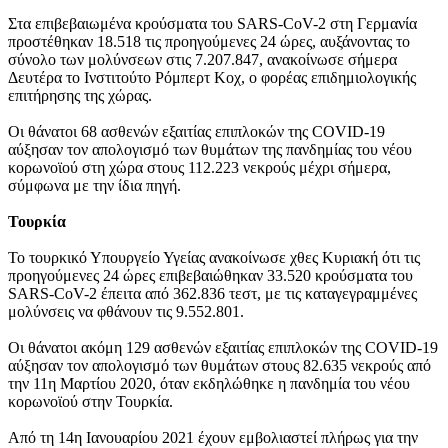
Στα επιβεβαιωμένα κρούσματα του SARS-CoV-2 στη Γερμανία
προστέθηκαν 18.518 τις προηγούμενες 24 ώρες, αυξάνοντας το
σύνολο των μολύνσεων στις 7.207.847, ανακοίνωσε σήμερα
Δευτέρα το Ινστιτούτο Ρόμπερτ Κοχ, ο φορέας επιδημιολογικής
επιτήρησης της χώρας.
Οι θάνατοι 68 ασθενών εξαιτίας επιπλοκών της COVID-19
αύξησαν τον απολογισμό των θυμάτων της πανδημίας του νέου
κορωνοϊού στη χώρα στους 112.223 νεκρούς μέχρι σήμερα,
σύμφωνα με την ίδια πηγή.
Τουρκία
Το τουρκικό Υπουργείο Υγείας ανακοίνωσε χθες Κυριακή ότι τις
προηγούμενες 24 ώρες επιβεβαιώθηκαν 33.520 κρούσματα του
SARS-CoV-2 έπειτα από 362.836 τεστ, με τις καταγεγραμμένες
μολύνσεις να φθάνουν τις 9.552.801.
Οι θάνατοι ακόμη 129 ασθενών εξαιτίας επιπλοκών της COVID-19
αύξησαν τον απολογισμό των θυμάτων στους 82.635 νεκρούς από
την 11η Μαρτίου 2020, όταν εκδηλώθηκε η πανδημία του νέου
κορωνοϊού στην Τουρκία.
Από τη 14η Ιανουαρίου 2021 έχουν εμβολιαστεί πλήρως για την