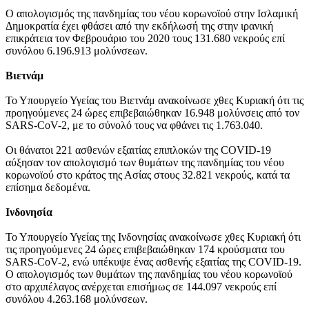
Ο απολογισμός της πανδημίας του νέου κορωνοϊού στην Ισλαμική
Δημοκρατία έχει φθάσει από την εκδήλωσή της στην ιρανική
επικράτεια τον Φεβρουάριο του 2020 τους 131.680 νεκρούς επί
συνόλου 6.196.913 μολύνσεων.
Βιετνάμ
Το Υπουργείο Υγείας του Βιετνάμ ανακοίνωσε χθες Κυριακή ότι τις
προηγούμενες 24 ώρες επιβεβαιώθηκαν 16.948 μολύνσεις από τον
SARS-CoV-2, με το σύνολό τους να φθάνει τις 1.763.040.
Οι θάνατοι 221 ασθενών εξαιτίας επιπλοκών της COVID-19
αύξησαν τον απολογισμό των θυμάτων της πανδημίας του νέου
κορωνοϊού στο κράτος της Ασίας στους 32.821 νεκρούς, κατά τα
επίσημα δεδομένα.
Ινδονησία
Το Υπουργείο Υγείας της Ινδονησίας ανακοίνωσε χθες Κυριακή ότι
τις προηγούμενες 24 ώρες επιβεβαιώθηκαν 174 κρούσματα του
SARS-CoV-2, ενώ υπέκυψε ένας ασθενής εξαιτίας της COVID-19.
Ο απολογισμός των θυμάτων της πανδημίας του νέου κορωνοϊού
στο αρχιπέλαγος ανέρχεται επισήμως σε 144.097 νεκρούς επί
συνόλου 4.263.168 μολύνσεων.