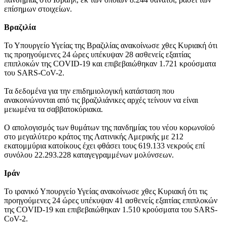
επίσημων στοιχείων.
Βραζιλία
Το Υπουργείο Υγείας της Βραζιλίας ανακοίνωσε χθες Κυριακή ότι
τις προηγούμενες 24 ώρες υπέκυψαν 28 ασθενείς εξαιτίας
επιπλοκών της COVID-19 και επιβεβαιώθηκαν 1.721 κρούσματα
του SARS-CoV-2.
Τα δεδομένα για την επιδημιολογική κατάσταση που
ανακοινώνονται από τις βραζιλιάνικες αρχές τείνουν να είναι
μειωμένα τα σαββατοκύριακα.
Ο απολογισμός των θυμάτων της πανδημίας του νέου κορωνοϊού
στο μεγαλύτερο κράτος της Λατινικής Αμερικής με 212
εκατομμύρια κατοίκους έχει φθάσει τους 619.133 νεκρούς επί
συνόλου 22.293.228 καταγεγραμμένων μολύνσεων.
Ιράν
Το ιρανικό Υπουργείο Υγείας ανακοίνωσε χθες Κυριακή ότι τις
προηγούμενες 24 ώρες υπέκυψαν 41 ασθενείς εξαιτίας επιπλοκών
της COVID-19 και επιβεβαιώθηκαν 1.510 κρούσματα του SARS-
CoV-2.