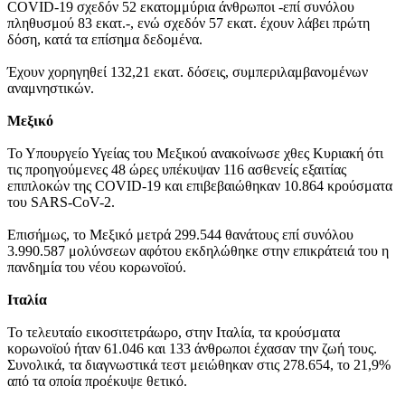
COVID-19 σχεδόν 52 εκατομμύρια άνθρωποι -επί συνόλου
πληθυσμού 83 εκατ.-, ενώ σχεδόν 57 εκατ. έχουν λάβει πρώτη
δόση, κατά τα επίσημα δεδομένα.
Έχουν χορηγηθεί 132,21 εκατ. δόσεις, συμπεριλαμβανομένων
αναμνηστικών.
Μεξικό
Το Υπουργείο Υγείας του Μεξικού ανακοίνωσε χθες Κυριακή ότι
τις προηγούμενες 48 ώρες υπέκυψαν 116 ασθενείς εξαιτίας
επιπλοκών της COVID-19 και επιβεβαιώθηκαν 10.864 κρούσματα
του SARS-CoV-2.
Επισήμως, το Μεξικό μετρά 299.544 θανάτους επί συνόλου
3.990.587 μολύνσεων αφότου εκδηλώθηκε στην επικράτειά του η
πανδημία του νέου κορωνοϊού.
Ιταλία
Το τελευταίο εικοσιτετράωρο, στην Ιταλία, τα κρούσματα
κορωνοϊού ήταν 61.046 και 133 άνθρωποι έχασαν την ζωή τους.
Συνολικά, τα διαγνωστικά τεστ μειώθηκαν στις 278.654, το 21,9%
από τα οποία προέκυψε θετικό.