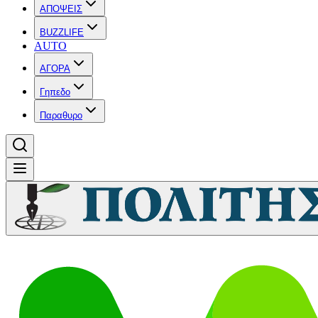
ΑΠΟΨΕΙΣ
BUZZLIFE
AUTO
ΑΓΟΡΑ
Γηπεδο
Παραθυρο