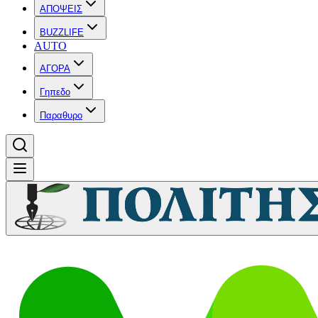
ΑΠΟΨΕΙΣ
BUZZLIFE
AUTO
ΑΓΟΡΑ
Γηπεδο
Παραθυρο