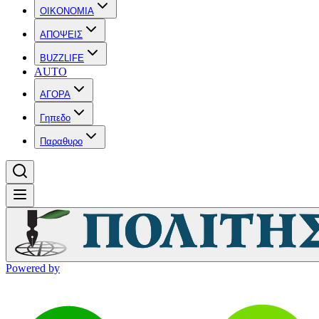
OIKONOMIA
ΑΠΟΨΕΙΣ
BUZZLIFE
AUTO
ΑΓΟΡΑ
Γηπεδο
Παραθυρο
Powered by