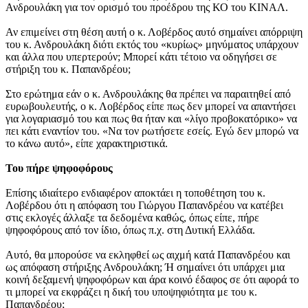
Ανδρουλάκη για τον ορισμό του προέδρου της ΚΟ του ΚΙΝΑΛ.
Αν επιμείνει στη θέση αυτή ο κ. Λοβέρδος αυτό σημαίνει απόρριψη
του κ. Ανδρουλάκη διότι εκτός του «κυρίως» μηνύματος υπάρχουν
και άλλα που υπερτερούν; Μπορεί κάτι τέτοιο να οδηγήσει σε
στήριξη του κ. Παπανδρέου;
Στο ερώτημα εάν ο κ. Ανδρουλάκης θα πρέπει να παραιτηθεί από
ευρωβουλευτής, ο κ. Λοβέρδος είπε πως δεν μπορεί να απαντήσει
για λογαριασμό του και πως θα ήταν και «λίγο προβοκατόρικο» να
πει κάτι εναντίον του. «Να τον ρωτήσετε εσείς. Εγώ δεν μπορώ να
το κάνω αυτό», είπε χαρακτηριστικά.
Του πήρε ψηφοφόρους
Επίσης ιδιαίτερο ενδιαφέρον αποκτάει η τοποθέτηση του κ.
Λοβέρδου ότι η απόφαση του Γιώργου Παπανδρέου να κατέβει
στις εκλογές άλλαξε τα δεδομένα καθώς, όπως είπε, πήρε
ψηφοφόρους από τον ίδιο, όπως π.χ. στη Δυτική Ελλάδα.
Αυτό, θα μπορούσε να εκληφθεί ως αιχμή κατά Παπανδρέου και
ως απόφαση στήριξης Ανδρουλάκη; Ή σημαίνει ότι υπάρχει μια
κοινή δεξαμενή ψηφοφόρων και άρα κοινό έδαφος σε ότι αφορά το
τι μπορεί να εκφράζει η δική του υποψηφιότητα με του κ.
Παπανδρέου;