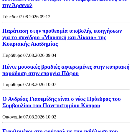
την Άρσεναλ
Γήπεδο
|
07.08.2026 09:12
Παράταση στην προθεσμία υποβολής εισηγήσεων
για το συνέδριο «Μουσική και Δίκαιο» της
Κυπριακής Ακαδημίας
Παράθυρο
|
07.08.2026 09:04
Πέντε μουσικές βραδιές αφιερωμένες στην κυπριακή
παράδοση στην επαρχία Πάφου
Παράθυρο
|
07.08.2026 10:07
Ο Ανδρέας Γιασεμίδης είναι ο νέος Πρόεδρος του
Συμβουλίου του Πανεπιστημίου Κύπρου
Οικονομία
|
07.08.2026 10:02
Ενοχλημένοι στο φούτσαλ με την εκδήλωση του