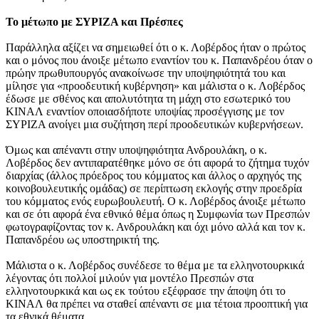
Το μέτωπο με ΣΥΡΙΖΑ και Πρέσπες
Παράλληλα αξίζει να σημειωθεί ότι ο κ. Λοβέρδος ήταν ο πρώτος
και ο μόνος που άνοιξε μέτωπο εναντίον του κ. Παπανδρέου όταν ο
πρώην πρωθυπουργός ανακοίνωσε την υποψηφιότητά του και
μίλησε για «προοδευτική κυβέρνηση» και μάλιστα ο κ. Λοβέρδος
έδωσε με σθένος και απολυτότητα τη μάχη στο εσωτερικό του
ΚΙΝΑΛ εναντίον οποιασδήποτε υποψίας προσέγγισης με τον
ΣΥΡΙΖΑ ανοίγει μια συζήτηση περί προοδευτικών κυβερνήσεων.
Όμως και απέναντι στην υποψηφιότητα Ανδρουλάκη, ο κ.
Λοβέρδος δεν αντιπαρατέθηκε μόνο σε ότι αφορά το ζήτημα τυχόν
διαρχίας (άλλος πρόεδρος του κόμματος και άλλος ο αρχηγός της
κοινοβουλευτικής ομάδας) σε περίπτωση εκλογής στην προεδρία
του κόμματος ενός ευρωβουλευτή. Ο κ. Λοβέρδος άνοιξε μέτωπο
και σε ότι αφορά ένα εθνικό θέμα όπως η Συμφωνία των Πρεσπών
φωτογραφίζοντας τον κ. Ανδρουλάκη και όχι μόνο αλλά και τον κ.
Παπανδρέου ως υποστηρικτή της.
Μάλιστα ο κ. Λοβέρδος συνέδεσε το θέμα με τα ελληνοτουρκικά
λέγοντας ότι πολλοί μιλούν για μοντέλο Πρεσπών στα
ελληνοτουρκικά και ως εκ τούτου εξέφρασε την άποψη ότι το
ΚΙΝΑΛ θα πρέπει να σταθεί απέναντι σε μια τέτοια προοπτική για
τα εθνικά θέματα.