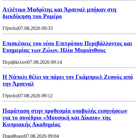
Ατλέτικο Μαδρίτης και Άρσεναλ μπήκαν στη
διεκδίκηση του Ρομέρο
Γήπεδο
|
07.08.2026 09:33
Επισκέψεις του νέου Επιτρόπου Περιβάλλοντος και
Ευημερίας των Ζώων, Ηλία Μυριάνθους
Περιβάλλον
|
07.08.2026 09:14
Η Νάπολι θέλει να πάρει τον Γκάμπριελ Ζεσούς από
την Άρσεναλ
Γήπεδο
|
07.08.2026 09:12
Παράταση στην προθεσμία υποβολής εισηγήσεων
για το συνέδριο «Μουσική και Δίκαιο» της
Κυπριακής Ακαδημίας
Παράθυρο
|
07.08.2026 09:04