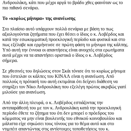
Ανδρουλάκη, κάτι που μέχρι αργά το βράδυ χθες φαινόταν ως το
πιο πιθανό σενάριο.
Το «κυρίως μήνυμα» της ανανέωσης
Στο πλαίσιο αυτό υπάρχουν πολλά σενάρια με βάση το πως
αξιολογούνται ζητήματα που έχει θέσει ο ίδιος ο κ. Λοβέρδος και
κατά την εσωκομματική προεκλογική περίοδο και φυσικά και στο
πως εξέλαβε και ερμήνευσε σε πρώτη φάση το μήνυμα της κάλπης.
Υπό αυτή την έννοια οι απαντήσεις είναι ανοιχτές στα ερωτήματα
αυτά μέχρι να τα απαντήσει οριστικά ο ίδιος ο κ. Λοβέρδος
σήμερα.
Σε χθεσινές του δηλώσεις στον Σκάι τόνισε ότι το κυρίως μήνυμα
που έστειλαν οι κάλπες του ΚΙΝΑΛ είναι η ανανέωση. Από
πολλούς η πρότασή του αυτή εκτιμάται ότι δείχνει διάθεση να
στηρίξει τον Νίκο Ανδρουλάκη που εξελέγη πρώτος ακριβώς γιατί
μιλούσε για ανανέωση.
Από την άλλη πλευρά, ο κ. Λοβέρδος εστιάζοντας την
αντιπαράθεσή του με τον κ. Ανδρουλάκη κατά την προεκλογική
περίοδο έθετε το ζήτημα του ότι δεν μπορεί ο πρόεδρος του
κόμματος να μην είναι βουλευτής του εθνικού κοινοβουλίου και
μάλιστα είχε σηκώσει τους τόνους για το θέμα αυτό και στο
ντιμπέιτ απαντώντας στις αντίστοιχες τοποθετήσεις του κ.