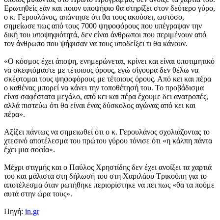
Ερωτηθείς εάν και ποιον υποψήφιο θα στηρίξει στον δεύτερο γύρο,
ο κ. Γερουλάνος, απάντησε ότι θα τους ακούσει, ωστόσο,
σημείωσε πως από τους 7000 ψηφοφόρους που υπέγραψαν την
δική του υποψηφιότητά, δεν είναι άνθρωποι που περιμένουν από
τον άνθρωπο που ψήφισαν να τους υποδείξει τι θα κάνουν.
«Ο κόσμος έχει άποψη, ενημερώνεται, κρίνει και είναι υποτιμητικό
να σκεφτόμαστε με τέτοιους όρους, εγώ σίγουρα δεν θέλω να
σκέφτομαι τους ψηφοφόρους με τέτοιους όρους. Από κει και πέρα
ο καθένας μπορεί να κάνει την τοποθέτησή του. Το προβάδισμα
είναι σαφέστατα μεγάλο, από κει και πέρα έχουμε δει ανατροπές,
αλλά πιστεύω ότι θα είναι ένας δύσκολος αγώνας από κει και
πέρα».
Αξίζει πάντως να σημειωθεί ότι ο κ. Γερουλάνος σχολιάζοντας το
χτεσινό αποτέλεσμα του πρώτου γύρου τόνισε ότι «η κάλπη πάντα
έχει μια σοφία».
Μέχρι στιγμής και ο Παύλος Χρηστίδης δεν έχει ανοίξει τα χαρτιά
του και μάλιστα στη δήλωσή του στη Χαριλάου Τρικούπη για το
αποτέλεσμα όταν ρωτήθηκε περιορίστηκε να πει πως «θα τα πούμε
αυτά στην ώρα τους».
Πηγή:
in.gr