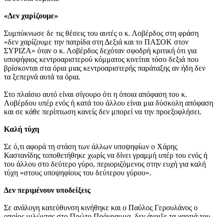
«Δεν χαρίζουμε»
Συμπύκνωσε δε τις θέσεις του αυτές ο κ. Λοβέρδος στη φράση
«δεν χαρίζουμε την πατρίδα στη Δεξιά και το ΠΑΣΟΚ στον
ΣΥΡΙΖΑ» όταν ο κ. Λοβέρδος δεχόταν σφοδρή κριτική ότι για
υποψήφιος κεντροαριστερού κόμματος κινείται τόσο δεξιά που
βρίσκονται στα όρια μιας κεντροαριστερής παράταξης αν ήδη δεν
τα ξεπερνά αυτά τα όρια.
Στο πλαίσιο αυτό είναι σίγουρο ότι η όποια απόφαση του κ.
Λοβέρδου υπέρ ενός ή κατά του άλλου είναι μια δύσκολη απόφαση
και σε κάθε περίπτωση κανείς δεν μπορεί να την προεξοφλήσει.
Καλή τύχη
Σε ό,τι αφορά τη στάση των άλλων υποψηφίων ο Χάρης
Καστανίδης τοποθετήθηκε χωρίς να δίνει γραμμή υπέρ του ενός ή
του άλλου στο δεύτερο γύρο, περιοριζόμενος στην ευχή για καλή
τύχη «στους υποψηφίους του δεύτερου γύρου».
Δεν περιμένουν υποδείξεις
Σε ανάλογη κατεύθυνση κινήθηκε και ο Παύλος Γερουλάνος ο
οποίος μιλώντας στο Πρώτο Πρόγραμμα, δεν άνοιξε τα χαρτιά του.