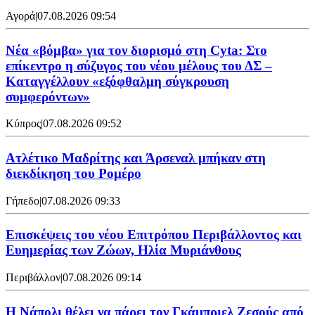
Αγορά
|
07.08.2026 09:54
Νέα «βόμβα» για τον διορισμό στη Cyta: Στο
επίκεντρο η σύζυγος του νέου μέλους του ΔΣ –
Καταγγέλλουν «εξόφθαλμη σύγκρουση
συμφερόντων»
Κύπρος
|
07.08.2026 09:52
Ατλέτικο Μαδρίτης και Άρσεναλ μπήκαν στη
διεκδίκηση του Ρομέρο
Γήπεδο
|
07.08.2026 09:33
Επισκέψεις του νέου Επιτρόπου Περιβάλλοντος και
Ευημερίας των Ζώων, Ηλία Μυριάνθους
Περιβάλλον
|
07.08.2026 09:14
Η Νάπολι θέλει να πάρει τον Γκάμπριελ Ζεσούς από