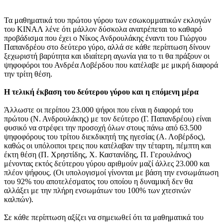
Τα μαθηματικά του πρώτου γύρου των εσωκομματικών εκλογών
του ΚΙΝΑΛ λένε ότι μάλλον δύσκολα ανατρέπεται το καθαρό
προβάδισμα που έχει ο Νίκος Ανδρουλάκης έναντι του Γιώργου
Παπανδρέου στο δεύτερο γύρο, αλλά σε κάθε περίπτωση δίνουν
ξεχωριστή βαρύτητα και ιδιαίτερη αγωνία για το τι θα πράξουν οι
ψηφοφόροι του Ανδρέα Λοβέρδου που κατέλαβε με μικρή διαφορά
την τρίτη θέση.
Η τελική έκβαση του δεύτερου γύρου και η επόμενη μέρα
Άλλωστε οι περίπου 23.000 ψήφοι που είναι η διαφορά του
πρώτου (Ν. Ανδρουλάκης) με τον δεύτερο (Γ. Παπανδρέου) είναι
φυσικό να στρέφει την προσοχή όλων στους πάνω από 63.500
ψηφοφόρους του τρίτου διεκδικητή της ηγεσίας (Α. Λοβέρδος),
καθώς οι υπόλοιποι τρεις που κατέλαβαν την τέταρτη, πέμπτη και
έκτη θέση (Π. Χρηστίδης, Χ. Καστανίδης, Π. Γερουλάνος)
μένοντας εκτός δεύτερου γύρου αριθμούν μαζί άλλες 23.000 και
πλέον ψήφους. (Οι υπολογισμοί γίνονται με βάση την ενσωμάτωση
του 92% του αποτελέσματος του οποίου η δυναμική δεν θα
αλλάξει με την πλήρη ενσωμάτων του 100% των χτεσινών
καλπών).
Σε κάθε περίπτωση αξίζει να σημειωθεί ότι τα μαθηματικά του