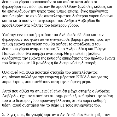
δεύτερου γύρου τροποποιούνται και από το κατά πόσο οι
ψηφοφόροι των δύο πρώτων θα προσέλθουν ξανά στις κάλπες και
θα επαναλάβουν την ψήφο τους. Όπως επίσης, ένας παράγοντας
που θα κρίνει το ακριβές αποτέλεσμα του δεύτερου γύρου θα είναι
και το κατά πόσον οι ψηφοφόροι του Ανδρέα Λοβέρδου θα
προσέλθουν στις κάλπες του δεύτερου γύρου.
Υπό την έννοια αυτή η στάση του Ανδρέα Λοβέρδου και των
ψηφοφόρων του φαίνεται να ανάγεται σε βαρόμετρο ως προς την
τελική εικόνα και γεύση που θα αφήσει το αποτέλεσμα του
δεύτερου γύρου ανάμεσα στους Νίκο Ανδρουλάκη και Γιώργο
Παπανδρέου. Θα υπάρξει ανατροπή; Θα μειωθεί η ψαλίδα
αλλάζοντας την εικόνα της καθαρής επικράτησης του πρώτου έναντι
του δεύτερου με 10 μονάδες ή θα διευρυνθεί η διαφορά;
Όλα αυτά και άλλα ποιοτικά στοιχεία του αποτελέσματος
σημαίνουν πολλά για την επόμενη μέρα του ΚΙΝΑΛ και για τις
παραμέτρους που συνθέτουν αυτή την επόμενη μέρα.
Αυτό που αξίζει να σημειωθεί είναι ότι μέχρι στιγμής ο Ανδρέας
Λοβέρδος έχει ανακοινώσει ότι σήμερα θα ξεκαθαρίσει την στάση
του στο δεύτερο γύρο προαναγγέλλοντας ότι θα πάρει καθαρή
θέση, αφού συζητήσει για το θέμα με τους συνεργάτες του.
Σε λίγες ώρες θα γνωρίζουμε αν ο Αν. Λοβέρδος θα στηρίξει τον