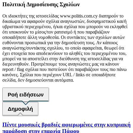
Πολιτική Δημοσίευσης Σχολίων
Οι ιδιοκτήτες της ιστοσελίδας www.politis.com.cy διατηρούν το
δικαίωμα να αφαιρούν σχόλια αναγνωστών, δυσφημιστικού και/ή
υβριστικού περιεχομένου, ή/και σχόλια που μπορούν να εκληφθεί
ότι υποκινούν το μίσος/τον ρατσισμό ή που παραβιάζουν
οποιαδήποτε άλλη νομοθεσία. Οι συντάκτες των σχολίων αυτών
ευθύνονται προσωπικά για την δημοσίευση τους. Αν κάποιος
αναγνώστης/συντάκτης σχολίου, το οποίο αφαιρείται, θεωρεί ότι
έχει στοιχεία που αποδεικνύουν το αληθές του περιεχομένου του,
μπορεί να τα αποστείλει στην διεύθυνση της ιστοσελίδας για να
διερευνηθούν. Προτρέπουμε τους αναγνώστες μας να κάνουν
report / flag σχόλια που πιστεύουν ότι παραβιάζουν τους πιο πάνω
κανόνες. Σχόλια που περιέχουν URL / links σε οποιαδήποτε
σελίδα, δεν δημοσιεύονται αυτόματα.
Ροή ειδήσεων
Δημοφιλή
Πέντε μουσικές βραδιές αφιερωμένες στην κυπριακή
παράδοση στην επαρχία Πάφου