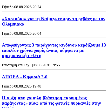
Γήπεδο
|
08.08.2026 20:24
«Χαστούκι» για τη Ναϊμέγκεν πριν τη ρεβάνς με τον
Ολυμπιακό
Γήπεδο
|
08.08.2026 20:04
Αποφεύγοντας 3 παράγοντες κινδύνου κερδίζουμε 13
επιπλέον χρόνια χωρίς άνοια, σύμφωνα με
αμερικανική μελέτη
Επιστήμη και Τεχ...
|
08.08.2026 19:55
ΑΠΟΕΛ - Κηφισιά 2-0
Γήπεδο
|
08.08.2026 19:48
Η αυξημένη χαμηλή βλάστηση «κρυμμένος
παράγοντας» πίσω από τις φετινές πυρκαγιές στην