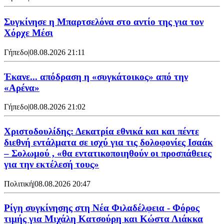
Συγκίνησε η Μπαρτσελόνα στο αντίο της για τον
Χόρχε Μέσι
Γήπεδο
|
08.08.2026 21:11
Έκανε... απόδραση η «συγκάτοικος» από την
«Αρένα»
Γήπεδο
|
08.08.2026 21:02
Χριστοδουλίδης: Δεκατρία εθνικά και και πέντε
διεθνή εντάλματα σε ισχύ για τις δολοφονίες Ισαάκ
– Σολωμού , «θα εντατικοποιηθούν οι προσπάθειες
για την εκτέλεσή τους»
Πολιτική
|
08.08.2026 20:47
Ρίγη συγκίνησης στη Νέα Φιλαδέλφεια - Φόρος
τιμής για Μιχάλη Κατσούρη και Κώστα Λιάκκα