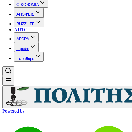
OIKONOMIA
ΑΠΟΨΕΙΣ
BUZZLIFE
AUTO
ΑΓΟΡΑ
Γηπεδο
Παραθυρο
Powered by