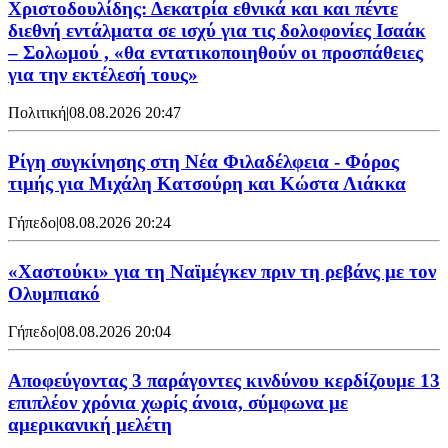
Χριστοδουλίδης: Δεκατρία εθνικά και και πέντε
διεθνή εντάλματα σε ισχύ για τις δολοφονίες Ισαάκ
– Σολωμού , «θα εντατικοποιηθούν οι προσπάθειες
για την εκτέλεσή τους»
Πολιτική
|
08.08.2026 20:47
Ρίγη συγκίνησης στη Νέα Φιλαδέλφεια - Φόρος
τιμής για Μιχάλη Κατσούρη και Κώστα Λιάκκα
Γήπεδο
|
08.08.2026 20:24
«Χαστούκι» για τη Ναϊμέγκεν πριν τη ρεβάνς με τον
Ολυμπιακό
Γήπεδο
|
08.08.2026 20:04
Αποφεύγοντας 3 παράγοντες κινδύνου κερδίζουμε 13
επιπλέον χρόνια χωρίς άνοια, σύμφωνα με
αμερικανική μελέτη