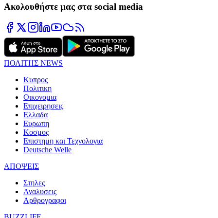
Ακολουθήστε μας στα social media
ΠΟΛΙΤΗΣ NEWS
Κυπρος
Πολιτικη
Οικονομια
Επιχειρησεις
Ελλαδα
Ευρωπη
Κοσμος
Επιστημη και Τεχνολογια
Deutsche Welle
ΑΠΟΨΕΙΣ
Στηλες
Αναλυσεις
Αρθρογραφοι
BUZZLIFE