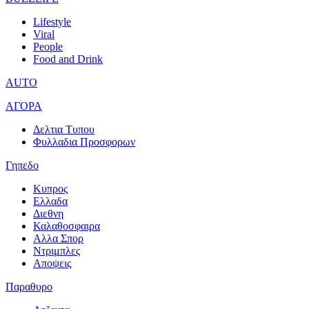
Lifestyle
Viral
People
Food and Drink
AUTO
ΑΓΟΡΑ
Δελτια Τυπου
Φυλλαδια Προσφορων
Γηπεδο
Κυπρος
Ελλαδα
Διεθνη
Καλαθοσφαιρα
Αλλα Σπορ
Ντριμπλες
Αποψεις
Παραθυρο