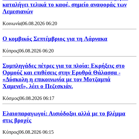
καταλήγει τελικά το καφέ, σημείο αναφοράς των
Λεμεσιανών
Κοινωνία
|
06.08.2026 06:20
Ο κομβικός Σεπτέμβριος για τη Λάρνακα
Κύπρος
|
06.08.2026 06:20
Συμπληγάδες πέτρες για τα πλοία: Εκρήξεις στο
Ορμούζ και επιθέσεις στην Ερυθρά Θάλασσα -
«Δύσκολη η επικοινωνία με τον Μοτζαμπά
Χαμενεΐ», λέει ο Πεζεσκιάν.
Κόσμος
|
06.08.2026 06:17
Ελαιοπαραγωγοί: Αισιόδοξοι αλλά με το βλέμμα
στις βροχές
Κύπρος
|
06.08.2026 06:15