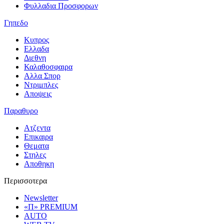
Φυλλαδια Προσφορων
Γηπεδο
Κυπρος
Ελλαδα
Διεθνη
Καλαθοσφαιρα
Αλλα Σπορ
Ντριμπλες
Αποψεις
Παραθυρο
Ατζεντα
Επικαιρα
Θεματα
Στηλες
Αποθηκη
Περισσοτερα
Newsletter
«Π» PREMIUM
AUTO