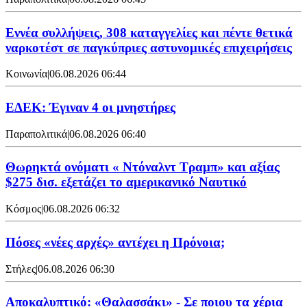
Εννέα συλλήψεις, 308 καταγγελίες και πέντε θετικά
ναρκοτέστ σε παγκύπριες αστυνομικές επιχειρήσεις
Κοινωνία
|
06.08.2026 06:44
ΕΔΕΚ: Έγιναν 4 οι μνηστήρες
Παραπολιτικά
|
06.08.2026 06:40
Θωρηκτά ονόματι « Ντόναλντ Τραμπ» και αξίας
$275 δισ. εξετάζει το αμερικανικό Ναυτικό
Κόσμος
|
06.08.2026 06:32
Πόσες «νέες αρχές» αντέχει η Πρόνοια;
Στήλες
|
06.08.2026 06:30
Αποκαλυπτικό: «Θαλασσάκι» - Σε ποιου τα χέρια