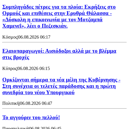
Συμπληγάδες πέτρες για τα πλοία: Εκρήξεις στο
Ορμούζ και επιθέσεις στην Ερυθρά Θάλασσα -
«Δύσκολη η επικοινωνία με τον Μοτζαμπά
Χαμενεΐ», λέει ο Πεζεσκιάν.
Κόσμος
|
06.08.2026 06:17
Ελαιοπαραγωγοί: Αισιόδοξοι αλλά με το βλέμμα
στις βροχές
Κύπρος
|
06.08.2026 06:15
Ορκίζονται σήμερα τα νέα μέλη της Κυβέρνησης -
Στη συνέχεια οι τελετές παράδοσης και η πρώτη
συνεδρία του νέου Υπουργικού
Πολιτική
|
06.08.2026 06:47
Το αγγούριν του πελλού!
Παραπολιτικά
|
06.08.2026 06:45