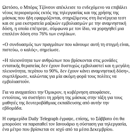
Ωστόσο, ο Μπόρις Τζόνσον απέκλεισε το ενδεχόμενο να επιβάλει
νέους περιορισμούς εκτός της τηλεργασίας και της χρήσης της
μάσκας που ήδη εφαρμόζονται, στηριζόμενος στη διενέργεια τεστ
και σε μια εκστρατεία μαζικών εμβολιασμών με την αναμνηστική
δόση, η οποία επέτρεψε, σύμφωνα με τον ίδιο, να χορηγηθεί μια
επιπλέον δόση στο 76% των ενηλίκων.
«Ο συνδυασμός των πραγμάτων που κάνουμε αυτή τη στιγμή είναι,
πιστεύω, ο καλός», σημείωσε.
«Η πλειονότητα των ανθρώπων που βρίσκονται στις μονάδες
εντατικής θεραπείας δεν έχουν δυστυχώς εμβολιαστεί και η μεγάλη
πλειονότητα, περίπου το 90%, δεν έχουν κάνει αναμνηστική δόση»,
συμπλήρωσε, καλώντας για μία ακόμη φορά τους πολίτες να
εμβολιαστούν.
Για να αναχαιτίσει την Όμικρον, η κυβέρνηση αποφάσισε,
εντούτοις, να συστήσει τη χρήση της μάσκας στην τάξη για τους
μαθητές της δευτεροβάθμιας εκπαίδευσης από αυτήν την
εβδομάδα.
Η εφημερίδα Daily Telegraph έγραψε, επίσης, το Σάββατο ότι θα
μπορούσε να παραταθεί τον Ιανουάριο η σύσταση για τηλεργασία,
ένα μέτρο που βρίσκεται σε ισχύ από τα μέσα Δεκεμβρίου.