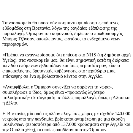
Τα νοσοκομεία θα υποστούν «σημαντική» πίεση τις επόμενες
εβδομάδες στη Βρετανία, λόγω της ραγδαίας εξάπλωσης της
παραλλαγής Όμικρον του κορονοϊού, δήλωσε ο πρωθυπουργός
Μπόρις Τζόνσον, αποκλείοντας, ωστόσο, το ενδεχόμενο νέων
περιορισμών.
«Πρέπει να αναγνωρίσουμε ότι η πίεση στο NHS (τη δημόσια αρχή
Υγείας), στα νοσοκομεία μας, θα είναι σημαντική κατά τη διάρκεια
των δύο επόμενων εβδομάδων και ίσως περισσότερο», είπε ο
επικεφαλής της βρετανικής κυβέρνησης στο περιθώριο μιας
επίσκεψης σε ένα εμβολιαστικό κέντρο στην Αγγλία.
«Αναμφίβολα, η Όμικρον συνεχίζει να σαρώνει τη χώρα»,
συμπλήρωσε ο ίδιος, όμως είναι «προφανώς λιγότερο
μολυσματική» σε σύγκριση με άλλες παραλλαγές όπως η Άλφα και
η Δέλτα.
Η Βρετανία, μία από τις πλέον πληγείσες χώρες με σχεδόν 140.000
νεκρούς από την πανδημία, βρίσκεται αντιμέτωπη με μια έκρηξη
μολύνσεων (περισσότερα από 137.000 κρούσματα στην Αγγλία και
την Ουαλία χθες), οι οποίες αποδίδονται στην Όμικρον.