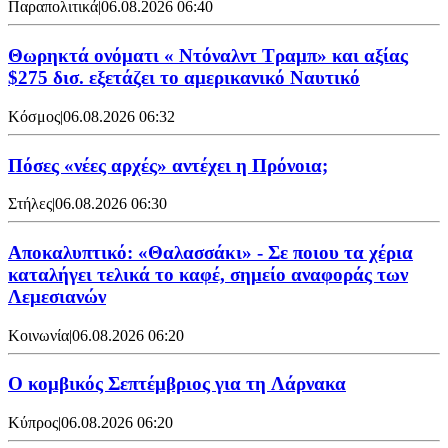
Παραπολιτικά
|
06.08.2026 06:40
Θωρηκτά ονόματι « Ντόναλντ Τραμπ» και αξίας
$275 δισ. εξετάζει το αμερικανικό Ναυτικό
Κόσμος
|
06.08.2026 06:32
Πόσες «νέες αρχές» αντέχει η Πρόνοια;
Στήλες
|
06.08.2026 06:30
Αποκαλυπτικό: «Θαλασσάκι» - Σε ποιου τα χέρια
καταλήγει τελικά το καφέ, σημείο αναφοράς των
Λεμεσιανών
Κοινωνία
|
06.08.2026 06:20
Ο κομβικός Σεπτέμβριος για τη Λάρνακα
Κύπρος
|
06.08.2026 06:20