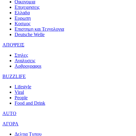
Οικονομια
Επιχειρησεις
Ελλαδα
Ευρωπη
Κοσμος
Επιστημη και Τεχνολογια
Deutsche Welle
ΑΠΟΨΕΙΣ
Στηλες
Αναλυσεις
Αρθρογραφοι
BUZZLIFE
Lifestyle
Viral
People
Food and Drink
AUTO
ΑΓΟΡΑ
Δελτια Τυπου