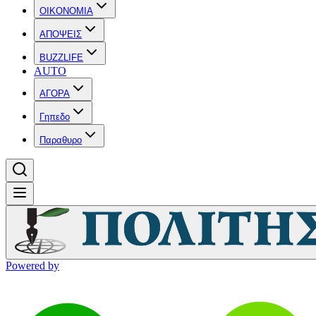
OIKONOMIA
ΑΠΟΨΕΙΣ
BUZZLIFE
AUTO
ΑΓΟΡΑ
Γηπεδο
Παραθυρο
Powered by