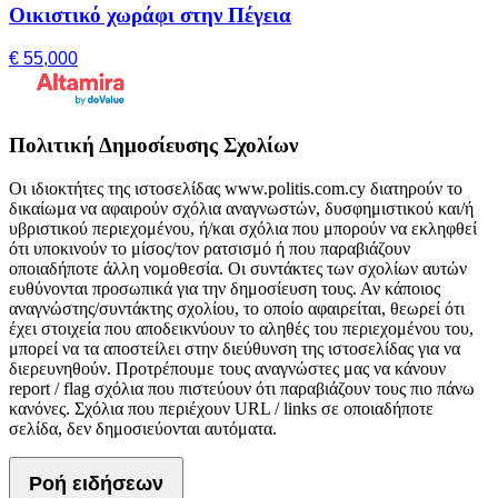
Οικιστικό χωράφι στην Πέγεια
€ 55,000
Πολιτική Δημοσίευσης Σχολίων
Οι ιδιοκτήτες της ιστοσελίδας www.politis.com.cy διατηρούν το
δικαίωμα να αφαιρούν σχόλια αναγνωστών, δυσφημιστικού και/ή
υβριστικού περιεχομένου, ή/και σχόλια που μπορούν να εκληφθεί
ότι υποκινούν το μίσος/τον ρατσισμό ή που παραβιάζουν
οποιαδήποτε άλλη νομοθεσία. Οι συντάκτες των σχολίων αυτών
ευθύνονται προσωπικά για την δημοσίευση τους. Αν κάποιος
αναγνώστης/συντάκτης σχολίου, το οποίο αφαιρείται, θεωρεί ότι
έχει στοιχεία που αποδεικνύουν το αληθές του περιεχομένου του,
μπορεί να τα αποστείλει στην διεύθυνση της ιστοσελίδας για να
διερευνηθούν. Προτρέπουμε τους αναγνώστες μας να κάνουν
report / flag σχόλια που πιστεύουν ότι παραβιάζουν τους πιο πάνω
κανόνες. Σχόλια που περιέχουν URL / links σε οποιαδήποτε
σελίδα, δεν δημοσιεύονται αυτόματα.
Ροή ειδήσεων