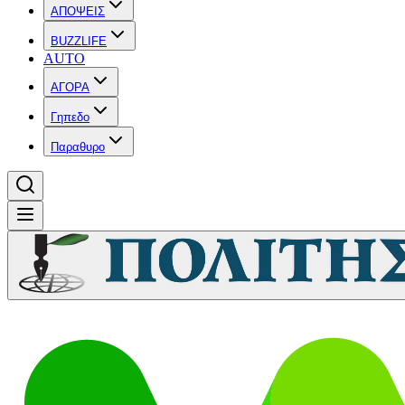
ΑΠΟΨΕΙΣ
BUZZLIFE
AUTO
ΑΓΟΡΑ
Γηπεδο
Παραθυρο