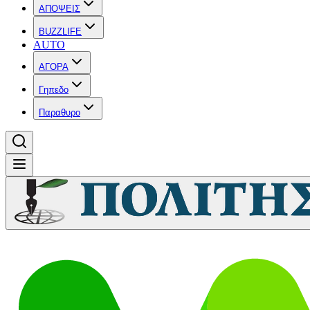
ΑΠΟΨΕΙΣ
BUZZLIFE
AUTO
ΑΓΟΡΑ
Γηπεδο
Παραθυρο