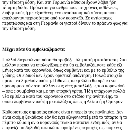
την τέταρτη δόση. Και στη Γερμανία κάποιοι έχουν λάβει ήδη
τέταρτη δόση. Πρόκειται για ανθρώπους με χρόνιες ασθένειες,
διαβητικούς ή με εξασθενημένο ανοσοποιητικό σύστημα που
απειλούνται περισσότερο από τον κοροναϊό. Σε αντίστοιχες
περιπτώσεις και στη Γερμανία οι γιατροί δίνουν το πράσινο φως για
την τέταρτη δόση.
Μέχρι πότε θα εμβολιαζόμαστε;
Πολλοί διερωτώνται πόσο θα τραβήξει όλη αυτή η κατάσταση. Στο
μέλλον πρέπει να υπολογίζουμε ότι θα εμβολιαζόμαστε κάθε έξι
μήνες κατά του κοροναϊού, όπως συμβαίνει και με το εμβόλιο της
γρίπης; Οι ειδικοί δεν έχουν οριστική απάντηση. Πολλά στοιχεία
πρέπει να ληφθούν υπόψη. Πιθανώς τα εμβόλια θα πρέπει να
προσαρμοστούν στο μέλλον στις νέες μεταλλάξεις του κοροναϊού
– όπως συμβαίνει και με την εποχική γρίπη. Ήδη υπάρχουν πολλά
νέα εμβόλια κατά του κοροναϊού στο στάδιο της ανάπτυξης, τα
οποία λαμβάνουν υπόψη μεταλλάξεις όπως η Δέλτα ή η Όμικρον.
Καθοριστικής σημασίας επίσης είναι η πορεία της πανδημίας. Δεν
είναι ακόμη ξεκάθαρο εάν θα έχει εξαφανιστεί μετά το τέταρτο ή το
πέμπτο κύμα ή αν ο κοροναϊός τελικά καταστεί ενδημικός, αν θα
εμφανίζεται δηλαδή τακτικά σε ορισμένες περιοχές τις επόμενες