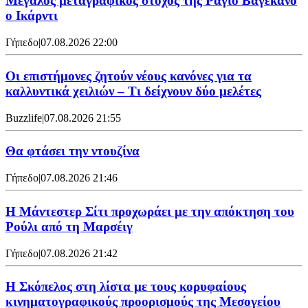
Μεγάλος μεταγραφικός στόχος της Ράγιο Βαγεκάνο
ο Ικάρντι
Γήπεδο
|
07.08.2026 22:00
Οι επιστήμονες ζητούν νέους κανόνες για τα
καλλυντικά χειλιών – Τι δείχνουν δύο μελέτες
Buzzlife
|
07.08.2026 21:55
Θα φτάσει την ντουζίνα
Γήπεδο
|
07.08.2026 21:46
Η Μάντεστερ Σίτι προχωράει με την απόκτηση του
Ρούλι από τη Μαρσέιγ
Γήπεδο
|
07.08.2026 21:42
Η Σκόπελος στη λίστα με τους κορυφαίους
κινηματογραφικούς προορισμούς της Μεσογείου