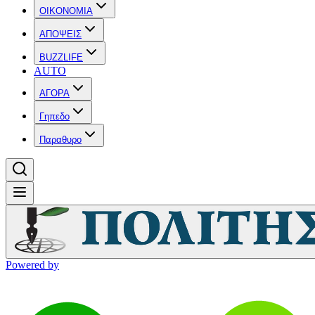
OIKONOMIA
ΑΠΟΨΕΙΣ
BUZZLIFE
AUTO
ΑΓΟΡΑ
Γηπεδο
Παραθυρο
Powered by