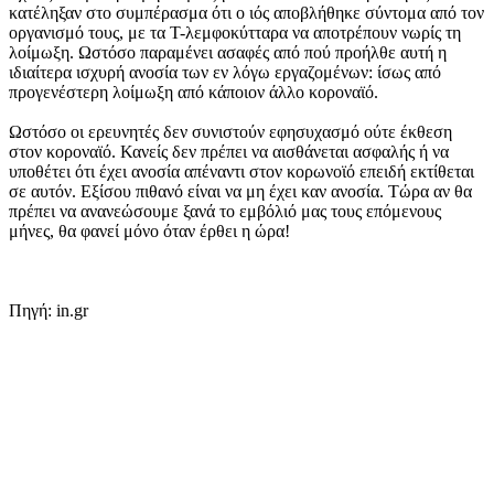
κατέληξαν στο συμπέρασμα ότι ο ιός αποβλήθηκε σύντομα από τον
οργανισμό τους, με τα T-λεμφοκύτταρα να αποτρέπουν νωρίς τη
λοίμωξη. Ωστόσο παραμένει ασαφές από πού προήλθε αυτή η
ιδιαίτερα ισχυρή ανοσία των εν λόγω εργαζομένων: ίσως από
προγενέστερη λοίμωξη από κάποιον άλλο κοροναϊό.
Ωστόσο οι ερευνητές δεν συνιστούν εφησυχασμό ούτε έκθεση
στον κοροναϊό. Κανείς δεν πρέπει να αισθάνεται ασφαλής ή να
υποθέτει ότι έχει ανοσία απέναντι στον κορωνοϊό επειδή εκτίθεται
σε αυτόν. Εξίσου πιθανό είναι να μη έχει καν ανοσία. Τώρα αν θα
πρέπει να ανανεώσουμε ξανά το εμβόλιό μας τους επόμενους
μήνες, θα φανεί μόνο όταν έρθει η ώρα!
Πηγή: in.gr