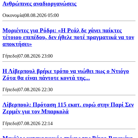
Ανθρώπινες αναδιοργανώσεις
Οικονομία
|
08.08.2026 05:00
Μοριέντες για Ρόδρι: «Η Ρεάλ δε χάνει παίκτες
τέτοιου επιπέδου, δεν ήθελε ποτέ πραγματικά να τον
αποκτήσει»
Γήπεδο
|
07.08.2026 23:00
Η Λίβερπουλ βρήκε τρόπο να νιώθει πως ο Ντιόγο
Ζότα θα είναι πάντοτε κοντά της...
Γήπεδο
|
07.08.2026 22:30
Λίβερπουλ: Πρόταση 115 εκατ. ευρώ στην Παρί Σεν
Ζερμέν για τον Μπαρκολά
Γήπεδο
|
07.08.2026 22:14