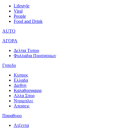
Lifestyle
Viral
People
Food and Drink
AUTO
ΑΓΟΡΑ
Δελτια Τυπου
Φυλλαδια Προσφορων
Γηπεδο
Κυπρος
Ελλαδα
Διεθνη
Καλαθοσφαιρα
Αλλα Σπορ
Ντριμπλες
Αποψεις
Παραθυρο
Ατζεντα