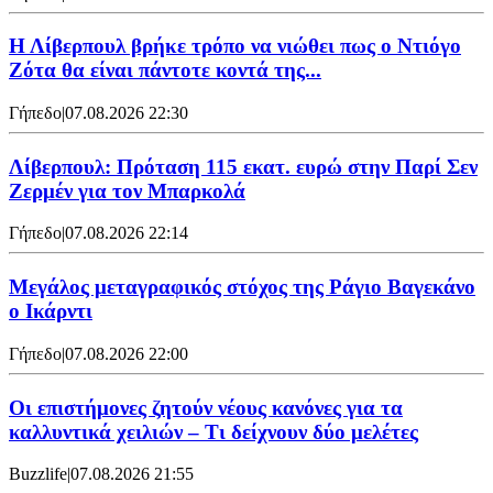
Η Λίβερπουλ βρήκε τρόπο να νιώθει πως ο Ντιόγο
Ζότα θα είναι πάντοτε κοντά της...
Γήπεδο
|
07.08.2026 22:30
Λίβερπουλ: Πρόταση 115 εκατ. ευρώ στην Παρί Σεν
Ζερμέν για τον Μπαρκολά
Γήπεδο
|
07.08.2026 22:14
Μεγάλος μεταγραφικός στόχος της Ράγιο Βαγεκάνο
ο Ικάρντι
Γήπεδο
|
07.08.2026 22:00
Οι επιστήμονες ζητούν νέους κανόνες για τα
καλλυντικά χειλιών – Τι δείχνουν δύο μελέτες
Buzzlife
|
07.08.2026 21:55