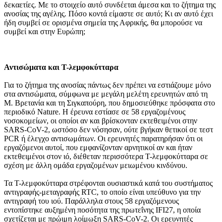
δεκαετίες. Με το στοιχείο αυτό συνδέεται άμεσα και το ζήτημα της
ανοσίας της αγέλης. Πόσο κοντά είμαστε σε αυτό; Κι αν αυτό έχει
ήδη συμβεί σε ορισμένα σημεία της Αφρικής, θα μπορούσε να
συμβεί και στην Ευρώπη;
Αντισώματα και T-λεμφοκύτταρα
Για το ζήτημα της ανοσίας πάντως δεν πρέπει να εστιάζουμε μόνο
στα αντισώματα, σύμφωνα με μεγάλη μελέτη ερευνητών από τη
Μ. Βρετανία και τη Σιγκαπούρη, που δημοσιεύθηκε πρόσφατα στο
περιοδικό Nature. Η έρευνα εστίασε σε 58 εργαζομένους
νοσοκομείων, οι οποίοι αν και βρίσκονταν εκτεθειμένοι στην
SARS-CoV-2, ωστόσο δεν νόσησαν, ούτε βγήκαν θετικοί σε τεστ
PCR ή έλεγχο αντισωμάτων. Οι ερευνητές παρατηρήσαν ότι οι
εργαζόμενοι αυτοί, που εμφανίζονταν αρνητικοί αν και ήταν
εκτεθειμένοι στον ιό, διέθεταν περισσότερα Τ-λεμφοκύτταρα σε
σχέση με άλλη ομάδα εργαζομένων μειωμένου κινδύνου.
Τα Τ-λεμφοκύτταρα στρέφονται ουσιαστικά κατά του συστήματος
αντιγραφής-μεταγραφής RTC, το οποίο είναι υπεύθυνο για την
αντιγραφή του ιού. Παράλληλα στους 58 εργαζόμενους
εντοπίστηκε αυξημένη ποσότητα της πρωτεΐνης ΙFI27, η οποία
σχετίζεται με πρώιμη λοίμωξη SARS-CoV-2. Οι ερευνητές