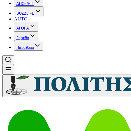
ΑΠΟΨΕΙΣ
BUZZLIFE
AUTO
ΑΓΟΡΑ
Γηπεδο
Παραθυρο