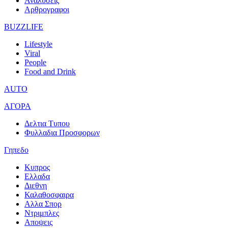
Αναλυσεις
Αρθρογραφοι
BUZZLIFE
Lifestyle
Viral
People
Food and Drink
AUTO
ΑΓΟΡΑ
Δελτια Τυπου
Φυλλαδια Προσφορων
Γηπεδο
Κυπρος
Ελλαδα
Διεθνη
Καλαθοσφαιρα
Αλλα Σπορ
Ντριμπλες
Αποψεις