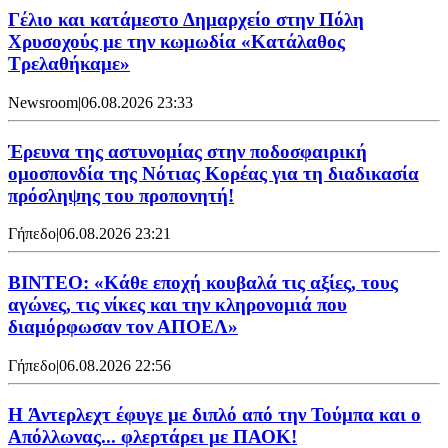
Γέλιο και κατάμεστο Δημαρχείο στην Πόλη
Χρυσοχούς με την κωμωδία «Κατάλαθος
Τρελαθήκαμε»
Newsroom
|
06.08.2026 23:33
Έρευνα της αστυνομίας στην ποδοσφαιρική
ομοσπονδία της Νότιας Κορέας για τη διαδικασία
πρόσληψης του προπονητή!
Γήπεδο
|
06.08.2026 23:21
ΒΙΝΤΕΟ: «Κάθε εποχή κουβαλά τις αξίες, τους
αγώνες, τις νίκες και την κληρονομιά που
διαμόρφωσαν τον ΑΠΟΕΛ»
Γήπεδο
|
06.08.2026 22:56
H Άντερλεχτ έφυγε με διπλό από την Τούμπα και ο
Απόλλωνας... φλερτάρει με ΠΑΟΚ!