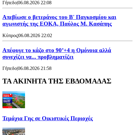
Γήπεδο
|
06.08.2026 22:08
Απεβίωσε ο βετεράνος του Β' Παγκοσμίου και
αγωνιστής της ΕΟΚΑ, Παύλος Μ. Κασάπης
Κύπρος
|
06.08.2026 22:02
Απέφυγε το κάζο στο 90’+4 η Ομόνοια αλλά
συνεχίζει να... προβληματίζει
Γήπεδο
|
06.08.2026 21:58
ΤΑ ΑΚΙΝΗΤΑ ΤΗΣ ΕΒΔΟΜΑΔΑΣ
Τεμάχια Γης σε Οικιστικές Περιοχές