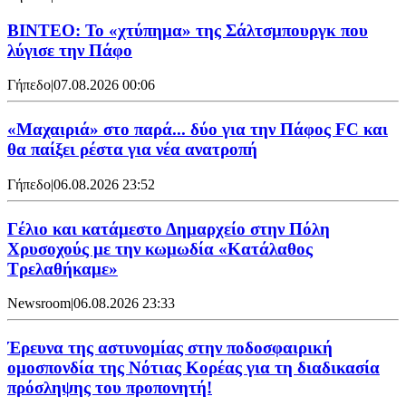
ΒΙΝΤΕΟ: Το «χτύπημα» της Σάλτσμπουργκ που
λύγισε την Πάφο
Γήπεδο
|
07.08.2026 00:06
«Μαχαιριά» στο παρά... δύο για την Πάφος FC και
θα παίξει ρέστα για νέα ανατροπή
Γήπεδο
|
06.08.2026 23:52
Γέλιο και κατάμεστο Δημαρχείο στην Πόλη
Χρυσοχούς με την κωμωδία «Κατάλαθος
Τρελαθήκαμε»
Newsroom
|
06.08.2026 23:33
Έρευνα της αστυνομίας στην ποδοσφαιρική
ομοσπονδία της Νότιας Κορέας για τη διαδικασία
πρόσληψης του προπονητή!