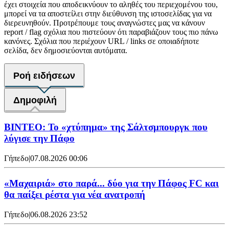
έχει στοιχεία που αποδεικνύουν το αληθές του περιεχομένου του,
μπορεί να τα αποστείλει στην διεύθυνση της ιστοσελίδας για να
διερευνηθούν. Προτρέπουμε τους αναγνώστες μας να κάνουν
report / flag σχόλια που πιστεύουν ότι παραβιάζουν τους πιο πάνω
κανόνες. Σχόλια που περιέχουν URL / links σε οποιαδήποτε
σελίδα, δεν δημοσιεύονται αυτόματα.
Ροή ειδήσεων
Δημοφιλή
ΒΙΝΤΕΟ: Το «χτύπημα» της Σάλτσμπουργκ που
λύγισε την Πάφο
Γήπεδο
|
07.08.2026 00:06
«Μαχαιριά» στο παρά... δύο για την Πάφος FC και
θα παίξει ρέστα για νέα ανατροπή
Γήπεδο
|
06.08.2026 23:52