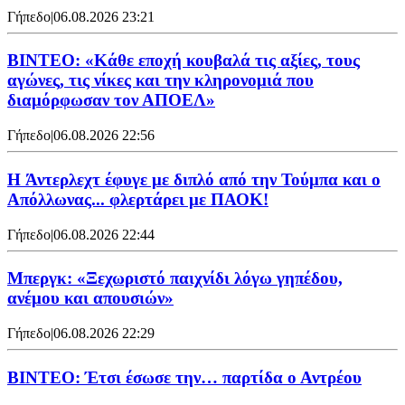
Γήπεδο
|
06.08.2026 23:21
ΒΙΝΤΕΟ: «Κάθε εποχή κουβαλά τις αξίες, τους
αγώνες, τις νίκες και την κληρονομιά που
διαμόρφωσαν τον ΑΠΟΕΛ»
Γήπεδο
|
06.08.2026 22:56
H Άντερλεχτ έφυγε με διπλό από την Τούμπα και ο
Απόλλωνας... φλερτάρει με ΠΑΟΚ!
Γήπεδο
|
06.08.2026 22:44
Μπεργκ: «Ξεχωριστό παιχνίδι λόγω γηπέδου,
ανέμου και απουσιών»
Γήπεδο
|
06.08.2026 22:29
ΒΙΝΤΕΟ: Έτσι έσωσε την… παρτίδα ο Αντρέου