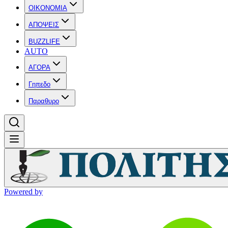
OIKONOMIA
ΑΠΟΨΕΙΣ
BUZZLIFE
AUTO
ΑΓΟΡΑ
Γηπεδο
Παραθυρο
Powered by