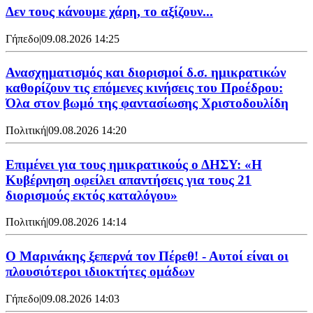
Δεν τους κάνουμε χάρη, το αξίζουν...
Γήπεδο
|
09.08.2026 14:25
Ανασχηματισμός και διορισμοί δ.σ. ημικρατικών
καθορίζουν τις επόμενες κινήσεις του Προέδρου:
Όλα στον βωμό της φαντασίωσης Χριστοδουλίδη
Πολιτική
|
09.08.2026 14:20
Επιμένει για τους ημικρατικούς ο ΔΗΣΥ: «Η
Κυβέρνηση οφείλει απαντήσεις για τους 21
διορισμούς εκτός καταλόγου»
Πολιτική
|
09.08.2026 14:14
Ο Μαρινάκης ξεπερνά τον Πέρεθ! - Αυτοί είναι οι
πλουσιότεροι ιδιοκτήτες ομάδων
Γήπεδο
|
09.08.2026 14:03