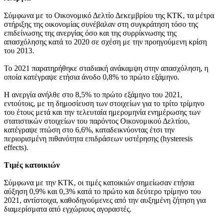
Σύμφωνα με το Οικονομικό Δελτίο Δεκεμβρίου της ΚΤΚ, τα μέτρα
στήριξης της οικονομίας συνέβαλαν στη συγκράτηση τόσο της
επιδείνωσης της ανεργίας όσο και της συρρίκνωσης της
απασχόλησης κατά το 2020 σε σχέση με την προηγούμενη κρίση
του 2013.
Το 2021 παρατηρήθηκε σταδιακή ανάκαμψη στην απασχόληση, η
οποία κατέγραψε ετήσια άνοδο 0,8% το πρώτο εξάμηνο.
Η ανεργία ανήλθε στο 8,5% το πρώτο εξάμηνο του 2021,
εντούτοις, με τη δημοσίευση των στοιχείων για το τρίτο τρίμηνο
του έτους μετά και την τελευταία ημερομηνία ενημέρωσης των
στατιστικών στοιχείων του παρόντος Οικονομικού Δελτίου,
κατέγραψε πτώση στο 6,6%, καταδεικνύοντας έτσι την
περιορισμένη πιθανότητα επιδράσεων υστέρησης (hysteresis
effects).
Τιμές κατοικιών
Σύμφωνα με την ΚΤΚ, οι τιμές κατοικιών σημείωσαν ετήσια
αύξηση 0,9% και 0,3% κατά το πρώτο και δεύτερο τρίμηνο του
2021, αντίστοιχα, καθοδηγούμενες από την αυξημένη ζήτηση για
διαμερίσματα από εγχώριους αγοραστές.