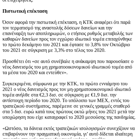
Πιστωτική επέκταση
Όσον αφορά την πιστωτική επέκταση, η ΚΤΚ αναφέρει ότι παρά
τον τερματισμό της αναστολής δόσεων δανείων και την
επανέναρξη των αποπληρωμών, ο ετήσιος ρυθμός μεταβολής των
καθαρών δανείων προς τον εγχώριο ιδιωτικό τομέα επιταχύνθηκε
το πρώτο δεκάμηνο του 2021 και έφτασε το 3,8% τον Οκτώβριο
του 2021 σε σύγκριση με 3,3% στο τέλος του 2020.
Προσθέτει ότι «σε αυτό συνέβαλε η ανάκαμψη που παρουσίασε ο
νέος δανεισμός του μη χρηματοοικονομικού ιδιωτικού τομέα από
τα μέσα του 2020 και εντεύθεν».
Συγκεκριμένα, σύμφωνα με την ΚΤΚ, το πρώτο εννιάμηνο του
2021 ο νέος δανεισμός προς τον μη-χρηματοοικονομικό ιδιωτικό
τομέα ανήλθε στα €2,3 δισ. σε σύγκριση με €1,9 δισ. την
αντίστοιχη περίοδο του 2020. Το υπόλοιπο των ΜΕΧ, εντός του
τραπεζικού συστήματος, παρέμεινε σε γενικές γραμμές σταθερό
στα 5 δισ. ευρώ κατά τους πρώτους οκτώ μήνες του 2021 μετά την
υποχώρηση που είχε καταγραφεί το 2020 μεσούσης της πανδημίας.
«Ωστόσο, τα δάνεια εκτός τραπεζικών ισολογισμών συνεχίζουν να
επιβαρύνουν την πραγματική οικονομία, γι’ αυτό δίδεται ιδιαίτερη