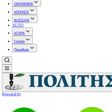
OIKONOMIA
ΑΠΟΨΕΙΣ
BUZZLIFE
AUTO
ΑΓΟΡΑ
Γηπεδο
Παραθυρο
Powered by