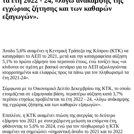
τα έτη 2022 - 24, «λόγω ανάκαμψης της
εγχώριας ζήτησης και των καθαρών
εξαγωγών».
Άνοδο 5,6% αναμένει η Κεντρική Τράπεζα της Κύπρου (ΚΤΚ) να
καταγράψει το ΑΕΠ το 2021, μετά και την καταγραφείσα αύξηση
5,1% το πρώτο εξάμηνο του περσινού έτους, ενώ τονίζει πως «οι
κίνδυνοι σε σχέση με βασικό σενάριο για το ΑΕΠ αξιολογούνται
ισορροπημένοι και ελαφρώς προς τα πάνω για τον πληθωρισμό τα
έτη 2021-24».
Σύμφωνα με το Οικονομικό Δελτίο Δεκεμβρίου της ΚΤΚ, το οποίο
ετοιμάζεται σε εξαμηνιαία βάση, περαιτέρω αύξηση κατά 3,7%
περίπου ετησίως προβλέπεται τα έτη 2022 - 24, «λόγω ανάκαμψης
της εγχώριας ζήτησης και των καθαρών εξαγωγών».
Επιπλέον, η ΚΤΚ αναμένει πτώση της ανεργίας το δεύτερο
εξάμηνο του 2021 με συνεχιζόμενη μείωση τα επόμενα έτη,
φθάνοντας το 5,6% το 2024, ενώ για τον πληθωρισμό η ΚΤΚ
αναμένει να σημειώσει «σημαντική άνοδο το 2021 και το 2022