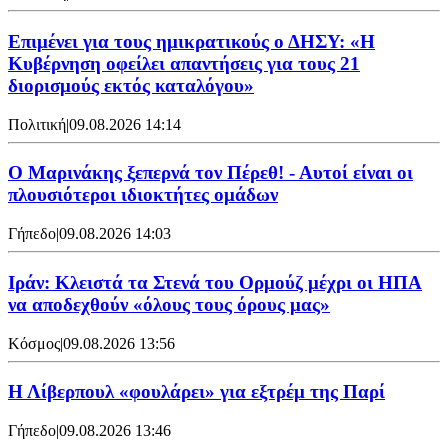
Επιμένει για τους ημικρατικούς ο ΔΗΣΥ: «Η
Κυβέρνηση οφείλει απαντήσεις για τους 21
διορισμούς εκτός καταλόγου»
Πολιτική
|
09.08.2026 14:14
Ο Μαρινάκης ξεπερνά τον Πέρεθ! - Αυτοί είναι οι
πλουσιότεροι ιδιοκτήτες ομάδων
Γήπεδο
|
09.08.2026 14:03
Ιράν: Κλειστά τα Στενά του Ορμούζ μέχρι οι ΗΠΑ
να αποδεχθούν «όλους τους όρους μας»
Κόσμος
|
09.08.2026 13:56
Η Λίβερπουλ «φουλάρει» για εξτρέμ της Παρί
Γήπεδο
|
09.08.2026 13:46