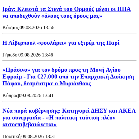
Ιράν: Κλειστά τα Στενά του Ορμούζ μέχρι οι ΗΠΑ
να αποδεχθούν «όλους τους όρους μας»
Κόσμος
|
09.08.2026 13:56
Η Λίβερπουλ «φουλάρει» για εξτρέμ της Παρί
Γήπεδο
|
09.08.2026 13:46
«Πράσινο» για τον δρόμο προς τη Μονή Αγίου
Εφραίμ - Για €27.000 από την Επαρχιακή Διοίκηση
Πάφου, δεσμέυτηκε ο Μυριάνθους
Κύπρος
|
09.08.2026 13:41
Νέα πυρά κυβέρνησης: Κατηγορεί ΔΗΣΥ και ΑΚΕΛ
για συνεργασία - «Η πολιτική ταύτιση πλέον
αυτοεπιβεβαιώνεται»
Πολιτική
|
09.08.2026 13:31