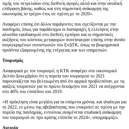
τιμής του πετρελαίου στις διεθνείς αγορές αλλά και στην ανοδική
επίδραση βάσης, καθώς και στη σημαντική ανάκαμψη της
οικονομίας το τρέχον έτος σε σχέση με το 2020».
Αναφέρει επίσης ότι άλλοι παράγοντες που σχετίζονται με την
πανδημία, όπως για παράδειγμα οι διαταραχές ή ελλείψεις στην
αλυσίδα εφοδιασμού στο διεθνές εμπόριο και οι σημαντικές
αυξήσεις του κόστους μεταφορών συνείσφεραν επίσης στην άνοδο
συγκεκριμένων συνιστωσών του ΕνΔΤΚ, όπως τα βιομηχανικά
προϊόντα εξαιρουμένης της ενέργειας και των υπηρεσιών.
Τουρισμός
Αναφορικά με τον τουρισμό, η ΚΤΚ αναφέρει στο οικονομικό
Δελτίο Δεκεμβρίου ότι η πορεία του τουρισμού το 2021
παρουσιάζεται πιο βελτιωμένη από ότι αρχικά προβλεπόταν, με τις
αφίξεις τουριστών για το πρώτο δεκάμηνο του 2021 να ανέρχονται
στο 46% του επιπέδου του 2019.
«Η πρόκληση είναι μεγάλη για τα επόμενα χρόνια, και ιδιαίτερα για
το 2022, εν μέσω της αβεβαιότητας που επικρατεί σε σχέση με την
πορεία της πανδημίας, εντούτοις αναμένεται σταδιακή ανάκαμψη
του τουρισμού σε προ κρίσης επίπεδα το 2024», υπογραμμίζει.
Ανεργία