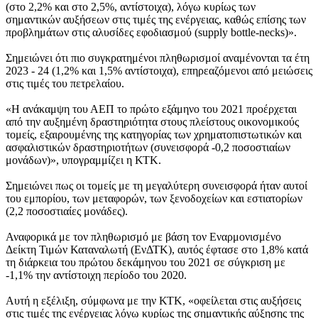
(στο 2,2% και στο 2,5%, αντίστοιχα), λόγω κυρίως των
σημαντικών αυξήσεων στις τιμές της ενέργειας, καθώς επίσης των
προβλημάτων στις αλυσίδες εφοδιασμού (supply bottle-necks)».
Σημειώνει ότι πιο συγκρατημένοι πληθωρισμοί αναμένονται τα έτη
2023 - 24 (1,2% και 1,5% αντίστοιχα), επηρεαζόμενοι από μειώσεις
στις τιμές του πετρελαίου.
«Η ανάκαμψη του ΑΕΠ το πρώτο εξάμηνο του 2021 προέρχεται
από την αυξημένη δραστηριότητα στους πλείστους οικονομικούς
τομείς, εξαιρουμένης της κατηγορίας των χρηματοπιστωτικών και
ασφαλιστικών δραστηριοτήτων (συνεισφορά -0,2 ποσοστιαίων
μονάδων)», υπογραμμίζει η ΚΤΚ.
Σημειώνει πως οι τομείς με τη μεγαλύτερη συνεισφορά ήταν αυτοί
του εμπορίου, των μεταφορών, των ξενοδοχείων και εστιατορίων
(2,2 ποσοστιαίες μονάδες).
Αναφορικά με τον πληθωρισμό με βάση τον Εναρμονισμένο
Δείκτη Τιμών Καταναλωτή (ΕνΔΤΚ), αυτός έφτασε στο 1,8% κατά
τη διάρκεια του πρώτου δεκάμηνου του 2021 σε σύγκριση με
-1,1% την αντίστοιχη περίοδο του 2020.
Αυτή η εξέλιξη, σύμφωνα με την ΚΤΚ, «οφείλεται στις αυξήσεις
στις τιμές της ενέργειας λόγω κυρίως της σημαντικής αύξησης της