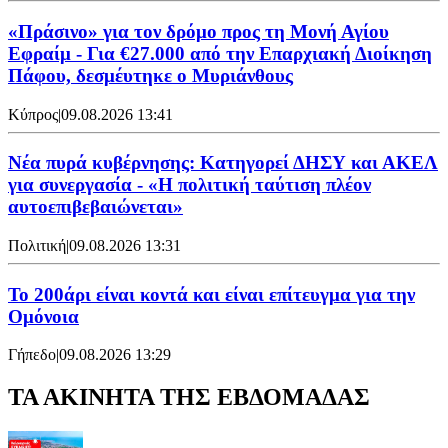
«Πράσινο» για τον δρόμο προς τη Μονή Αγίου
Εφραίμ - Για €27.000 από την Επαρχιακή Διοίκηση
Πάφου, δεσμέυτηκε ο Μυριάνθους
Κύπρος
|
09.08.2026 13:41
Νέα πυρά κυβέρνησης: Κατηγορεί ΔΗΣΥ και ΑΚΕΛ
για συνεργασία - «Η πολιτική ταύτιση πλέον
αυτοεπιβεβαιώνεται»
Πολιτική
|
09.08.2026 13:31
Το 200άρι είναι κοντά και είναι επίτευγμα για την
Ομόνοια
Γήπεδο
|
09.08.2026 13:29
ΤΑ ΑΚΙΝΗΤΑ ΤΗΣ ΕΒΔΟΜΑΔΑΣ