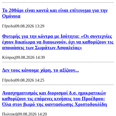
Το 200άρι είναι κοντά και είναι επίτευγμα για την
Ομόνοια
Γήπεδο
|
09.08.2026 13:29
Φυτιρής για την κόντρα με Ισότητα: «Οι συντεχνίες
έχουν δικαίωμα να διαφωνούν, όχι να καθορίζουν τις
αποφάσεις των Σωμάτων Ασφαλείας»
Κύπρος
|
09.08.2026 14:39
Δεν τους κάνουμε χάρη, το αξίζουν...
Γήπεδο
|
09.08.2026 14:25
Ανασχηματισμός και διορισμοί δ.σ. ημικρατικών
καθορίζουν τις επόμενες κινήσεις του Προέδρου:
Όλα στον βωμό της φαντασίωσης Χριστοδουλίδη
Πολιτική
|
09.08.2026 14:20