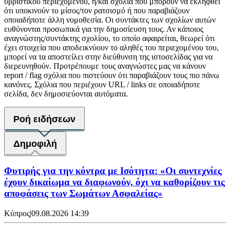
υβριστικού περιεχομένου, ή/και σχόλια που μπορούν να εκληφθεί
ότι υποκινούν το μίσος/τον ρατσισμό ή που παραβιάζουν
οποιαδήποτε άλλη νομοθεσία. Οι συντάκτες των σχολίων αυτών
ευθύνονται προσωπικά για την δημοσίευση τους. Αν κάποιος
αναγνώστης/συντάκτης σχολίου, το οποίο αφαιρείται, θεωρεί ότι
έχει στοιχεία που αποδεικνύουν το αληθές του περιεχομένου του,
μπορεί να τα αποστείλει στην διεύθυνση της ιστοσελίδας για να
διερευνηθούν. Προτρέπουμε τους αναγνώστες μας να κάνουν
report / flag σχόλια που πιστεύουν ότι παραβιάζουν τους πιο πάνω
κανόνες. Σχόλια που περιέχουν URL / links σε οποιαδήποτε
σελίδα, δεν δημοσιεύονται αυτόματα.
Ροή ειδήσεων
Δημοφιλή
Φυτιρής για την κόντρα με Ισότητα: «Οι συντεχνίες
έχουν δικαίωμα να διαφωνούν, όχι να καθορίζουν τις
αποφάσεις των Σωμάτων Ασφαλείας»
Κύπρος
|
09.08.2026 14:39