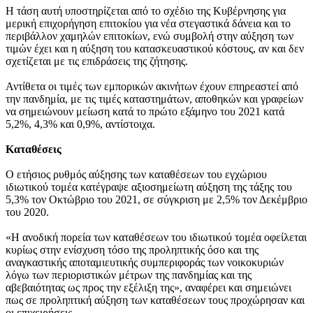
Η τάση αυτή υποστηρίζεται από το σχέδιο της Κυβέρνησης για
μερική επιχορήγηση επιτοκίου για νέα στεγαστικά δάνεια και το
περιβάλλον χαμηλών επιτοκίων, ενώ συμβολή στην αύξηση των
τιμών έχει και η αύξηση του κατασκευαστικού κόστους, αν και δεν
σχετίζεται με τις επιδράσεις της ζήτησης.
Αντίθετα οι τιμές των εμπορικών ακινήτων έχουν επηρεαστεί από
την πανδημία, με τις τιμές καταστημάτων, αποθηκών και γραφείων
να σημειώνουν μείωση κατά το πρώτο εξάμηνο του 2021 κατά
5,2%, 4,3% και 0,9%, αντίστοιχα.
Καταθέσεις
Ο ετήσιος ρυθμός αύξησης των καταθέσεων του εγχώριου
ιδιωτικού τομέα κατέγραψε αξιοσημείωτη αύξηση της τάξης του
5,3% τον Οκτώβριο του 2021, σε σύγκριση με 2,5% τον Δεκέμβριο
του 2020.
«Η ανοδική πορεία των καταθέσεων του ιδιωτικού τομέα οφείλεται
κυρίως στην ενίσχυση τόσο της προληπτικής όσο και της
αναγκαστικής αποταμιευτικής συμπεριφοράς των νοικοκυριών
λόγω των περιοριστικών μέτρων της πανδημίας και της
αβεβαιότητας ως προς την εξέλιξη της», αναφέρει και σημειώνει
πως σε προληπτική αύξηση των καταθέσεων τους προχώρησαν και
οι επιχειρήσεις.