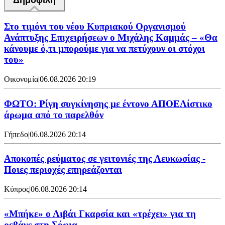
Στο τιμόνι του νέου Κυπριακού Οργανισμού
Ανάπτυξης Επιχειρήσεων ο Μιχάλης Καμμάς – «Θα
κάνουμε ό,τι μπορούμε για να πετύχουν οι στόχοι
του»
Οικονομία
|
06.08.2026 20:19
ΦΩΤΟ: Ρίγη συγκίνησης με έντονο ΑΠΟΕΛίστικο
άρωμα από το παρελθόν
Γήπεδο
|
06.08.2026 20:14
Αποκοπές ρεύματος σε γειτονιές της Λευκωσίας -
Ποιες περιοχές επηρεάζονται
Κύπρος
|
06.08.2026 20:14
«Μπήκε» ο Λιβάι Γκαρσία και «τρέχει» για τη
ρεβάνς στη Σόφια