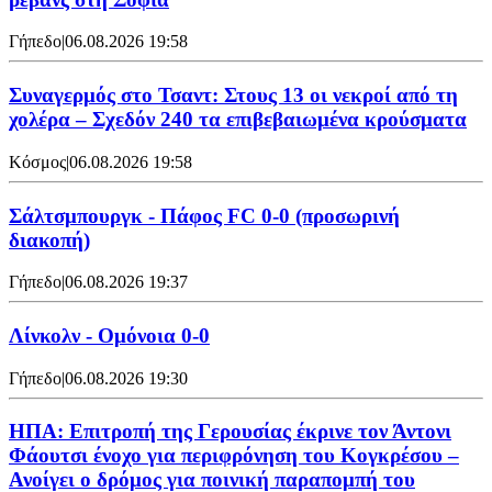
Γήπεδο
|
06.08.2026 19:58
Συναγερμός στο Τσαντ: Στους 13 οι νεκροί από τη
χολέρα – Σχεδόν 240 τα επιβεβαιωμένα κρούσματα
Κόσμος
|
06.08.2026 19:58
Σάλτσμπουργκ - Πάφος FC 0-0 (προσωρινή
διακοπή)
Γήπεδο
|
06.08.2026 19:37
Λίνκολν - Ομόνοια 0-0
Γήπεδο
|
06.08.2026 19:30
ΗΠΑ: Επιτροπή της Γερουσίας έκρινε τον Άντονι
Φάουτσι ένοχο για περιφρόνηση του Κογκρέσου –
Ανοίγει ο δρόμος για ποινική παραπομπή του