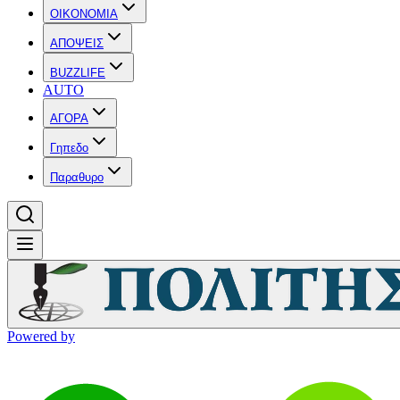
OIKONOMIA
ΑΠΟΨΕΙΣ
BUZZLIFE
AUTO
ΑΓΟΡΑ
Γηπεδο
Παραθυρο
Powered by