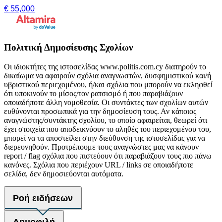
€ 55,000
Πολιτική Δημοσίευσης Σχολίων
Οι ιδιοκτήτες της ιστοσελίδας www.politis.com.cy διατηρούν το
δικαίωμα να αφαιρούν σχόλια αναγνωστών, δυσφημιστικού και/ή
υβριστικού περιεχομένου, ή/και σχόλια που μπορούν να εκληφθεί
ότι υποκινούν το μίσος/τον ρατσισμό ή που παραβιάζουν
οποιαδήποτε άλλη νομοθεσία. Οι συντάκτες των σχολίων αυτών
ευθύνονται προσωπικά για την δημοσίευση τους. Αν κάποιος
αναγνώστης/συντάκτης σχολίου, το οποίο αφαιρείται, θεωρεί ότι
έχει στοιχεία που αποδεικνύουν το αληθές του περιεχομένου του,
μπορεί να τα αποστείλει στην διεύθυνση της ιστοσελίδας για να
διερευνηθούν. Προτρέπουμε τους αναγνώστες μας να κάνουν
report / flag σχόλια που πιστεύουν ότι παραβιάζουν τους πιο πάνω
κανόνες. Σχόλια που περιέχουν URL / links σε οποιαδήποτε
σελίδα, δεν δημοσιεύονται αυτόματα.
Ροή ειδήσεων
Δημοφιλή