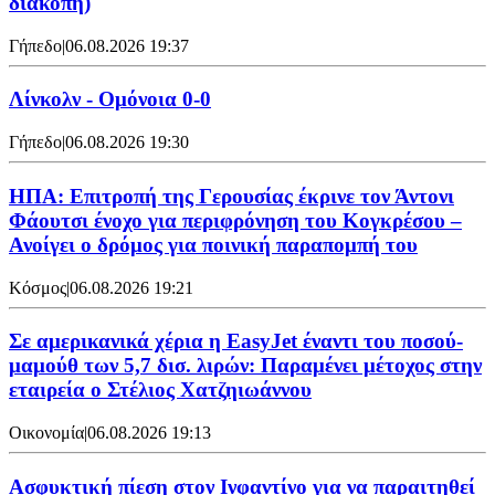
διακοπή)
Γήπεδο
|
06.08.2026 19:37
Λίνκολν - Ομόνοια 0-0
Γήπεδο
|
06.08.2026 19:30
ΗΠΑ: Επιτροπή της Γερουσίας έκρινε τον Άντονι
Φάουτσι ένοχο για περιφρόνηση του Κογκρέσου –
Ανοίγει ο δρόμος για ποινική παραπομπή του
Κόσμος
|
06.08.2026 19:21
Σε αμερικανικά χέρια η EasyJet έναντι του ποσού-
μαμούθ των 5,7 δισ. λιρών: Παραμένει μέτοχος στην
εταιρεία ο Στέλιος Χατζηιωάννου
Οικονομία
|
06.08.2026 19:13
Ασφυκτική πίεση στον Ινφαντίνο για να παραιτηθεί