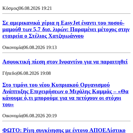
Κόσμος
|
06.08.2026 19:21
Σε αμερικανικά χέρια η EasyJet έναντι του ποσού-
μαμούθ των 5,7 δισ. λιρών: Παραμένει μέτοχος στην
εταιρεία ο Στέλιος Χατζηιωάννου
Οικονομία
|
06.08.2026 19:13
Ασφυκτική πίεση στον Ινφαντίνο για να παραιτηθεί
Γήπεδο
|
06.08.2026 19:08
Στο τιμόνι του νέου Κυπριακού Οργανισμού
Ανάπτυξης Επιχειρήσεων ο Μιχάλης Καμμάς – «Θα
κάνουμε ό,τι μπορούμε για να πετύχουν οι στόχοι
του»
Οικονομία
|
06.08.2026 20:19
ΦΩΤΟ: Ρίγη συγκίνησης με έντονο ΑΠΟΕΛίστικο