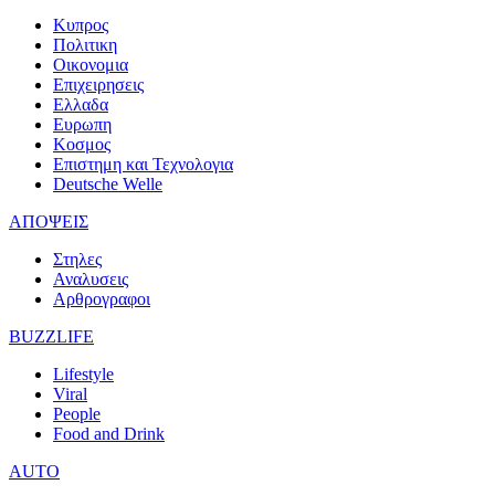
Κυπρος
Πολιτικη
Οικονομια
Επιχειρησεις
Ελλαδα
Ευρωπη
Κοσμος
Επιστημη και Τεχνολογια
Deutsche Welle
ΑΠΟΨΕΙΣ
Στηλες
Αναλυσεις
Αρθρογραφοι
BUZZLIFE
Lifestyle
Viral
People
Food and Drink
AUTO