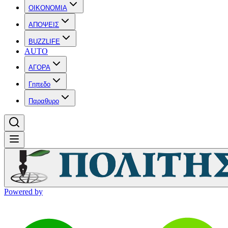
OIKONOMIA
ΑΠΟΨΕΙΣ
BUZZLIFE
AUTO
ΑΓΟΡΑ
Γηπεδο
Παραθυρο
Powered by