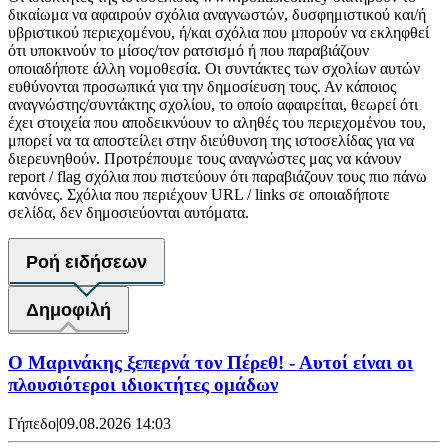
δικαίωμα να αφαιρούν σχόλια αναγνωστών, δυσφημιστικού και/ή
υβριστικού περιεχομένου, ή/και σχόλια που μπορούν να εκληφθεί
ότι υποκινούν το μίσος/τον ρατσισμό ή που παραβιάζουν
οποιαδήποτε άλλη νομοθεσία. Οι συντάκτες των σχολίων αυτών
ευθύνονται προσωπικά για την δημοσίευση τους. Αν κάποιος
αναγνώστης/συντάκτης σχολίου, το οποίο αφαιρείται, θεωρεί ότι
έχει στοιχεία που αποδεικνύουν το αληθές του περιεχομένου του,
μπορεί να τα αποστείλει στην διεύθυνση της ιστοσελίδας για να
διερευνηθούν. Προτρέπουμε τους αναγνώστες μας να κάνουν
report / flag σχόλια που πιστεύουν ότι παραβιάζουν τους πιο πάνω
κανόνες. Σχόλια που περιέχουν URL / links σε οποιαδήποτε
σελίδα, δεν δημοσιεύονται αυτόματα.
Ροή ειδήσεων
Δημοφιλή
Ο Μαρινάκης ξεπερνά τον Πέρεθ! - Αυτοί είναι οι
πλουσιότεροι ιδιοκτήτες ομάδων
Γήπεδο
|
09.08.2026 14:03