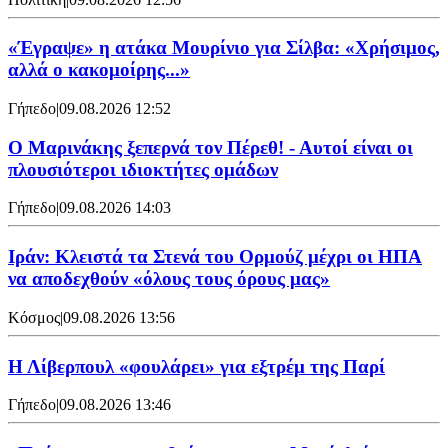
«Έγραψε» η ατάκα Μουρίνιο για Σίλβα: «Χρήσιμος,
αλλά ο κακομοίρης...»
Γήπεδο
|
09.08.2026 12:52
Ο Μαρινάκης ξεπερνά τον Πέρεθ! - Αυτοί είναι οι
πλουσιότεροι ιδιοκτήτες ομάδων
Γήπεδο
|
09.08.2026 14:03
Ιράν: Κλειστά τα Στενά του Ορμούζ μέχρι οι ΗΠΑ
να αποδεχθούν «όλους τους όρους μας»
Κόσμος
|
09.08.2026 13:56
Η Λίβερπουλ «φουλάρει» για εξτρέμ της Παρί
Γήπεδο
|
09.08.2026 13:46