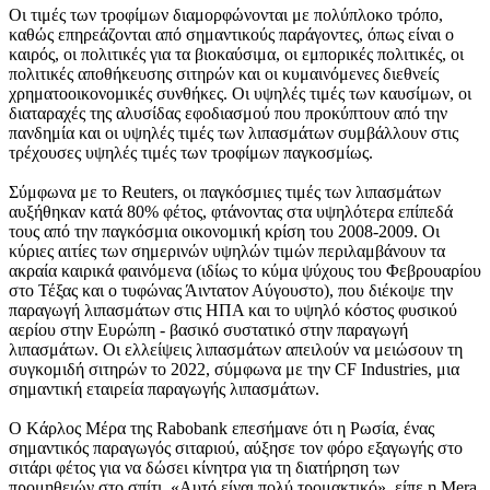
Οι τιμές των τροφίμων διαμορφώνονται με πολύπλοκο τρόπο,
καθώς επηρεάζονται από σημαντικούς παράγοντες, όπως είναι ο
καιρός, οι πολιτικές για τα βιοκαύσιμα, οι εμπορικές πολιτικές, οι
πολιτικές αποθήκευσης σιτηρών και οι κυμαινόμενες διεθνείς
χρηματοοικονομικές συνθήκες. Οι υψηλές τιμές των καυσίμων, οι
διαταραχές της αλυσίδας εφοδιασμού που προκύπτουν από την
πανδημία και οι υψηλές τιμές των λιπασμάτων συμβάλλουν στις
τρέχουσες υψηλές τιμές των τροφίμων παγκοσμίως.
Σύμφωνα με το Reuters, οι παγκόσμιες τιμές των λιπασμάτων
αυξήθηκαν κατά 80% φέτος, φτάνοντας στα υψηλότερα επίπεδά
τους από την παγκόσμια οικονομική κρίση του 2008-2009. Οι
κύριες αιτίες των σημερινών υψηλών τιμών περιλαμβάνουν τα
ακραία καιρικά φαινόμενα (ιδίως το κύμα ψύχους του Φεβρουαρίου
στο Τέξας και ο τυφώνας Άιντατον Αύγουστο), που διέκοψε την
παραγωγή λιπασμάτων στις ΗΠΑ και το υψηλό κόστος φυσικού
αερίου στην Ευρώπη - βασικό συστατικό στην παραγωγή
λιπασμάτων. Οι ελλείψεις λιπασμάτων απειλούν να μειώσουν τη
συγκομιδή σιτηρών το 2022, σύμφωνα με την CF Industries, μια
σημαντική εταιρεία παραγωγής λιπασμάτων.
Ο Kάρλος Μέρα της Rabobank επεσήμανε ότι η Ρωσία, ένας
σημαντικός παραγωγός σιταριού, αύξησε τον φόρο εξαγωγής στο
σιτάρι φέτος για να δώσει κίνητρα για τη διατήρηση των
προμηθειών στο σπίτι. «Αυτό είναι πολύ τρομακτικό», είπε η Mera.