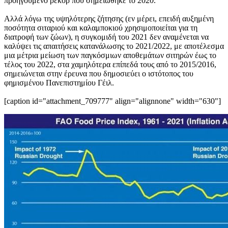
προηγούμενο ρεκόρ που σημειώθηκε το 2020.
Αλλά λόγω της υψηλότερης ζήτησης (εν μέρει, επειδή αυξημένη
ποσότητα σιταριού και καλαμποκιού χρησιμοποιείται για τη
διατροφή των ζώων), η συγκομιδή του 2021 δεν αναμένεται να
καλύψει τις απαιτήσεις κατανάλωσης το 2021/2022, με αποτέλεσμα
μια μέτρια μείωση των παγκόσμιων αποθεμάτων σιτηρών έως το
τέλος του 2022, στα χαμηλότερα επίπεδά τους από το 2015/2016,
σημειώνεται στην έρευνα που δημοσιεύει ο ιστότοπος του
φημισμένου Πανεπιστημίου Γέιλ.
[caption id="attachment_709777" align="alignnone" width="630"]