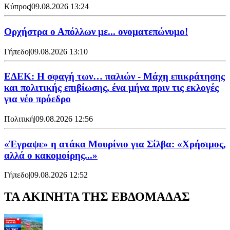
Κύπρος
|
09.08.2026 13:24
Ορχήστρα o Aπόλλων με... ονοματεπώνυμο!
Γήπεδο
|
09.08.2026 13:10
ΕΔΕΚ: Η σφαγή των… παλιών - Μάχη επικράτησης
και πολιτικής επιβίωσης, ένα μήνα πριν τις εκλογές
για νέο πρόεδρο
Πολιτική
|
09.08.2026 12:56
«Έγραψε» η ατάκα Μουρίνιο για Σίλβα: «Χρήσιμος,
αλλά ο κακομοίρης...»
Γήπεδο
|
09.08.2026 12:52
ΤΑ ΑΚΙΝΗΤΑ ΤΗΣ ΕΒΔΟΜΑΔΑΣ