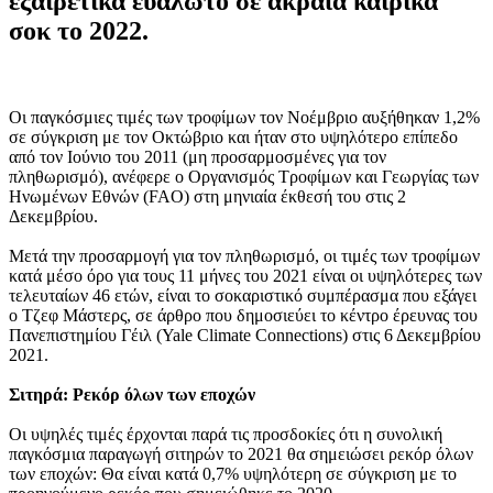
εξαιρετικά ευάλωτο σε ακραία καιρικά
σοκ το 2022.
Οι παγκόσμιες τιμές των τροφίμων τον Νοέμβριο αυξήθηκαν 1,2%
σε σύγκριση με τον Οκτώβριο και ήταν στο υψηλότερο επίπεδο
από τον Ιούνιο του 2011 (μη προσαρμοσμένες για τον
πληθωρισμό), ανέφερε ο Οργανισμός Τροφίμων και Γεωργίας των
Ηνωμένων Εθνών (FAO) στη μηνιαία έκθεσή του στις 2
Δεκεμβρίου.
Μετά την προσαρμογή για τον πληθωρισμό, οι τιμές των τροφίμων
κατά μέσο όρο για τους 11 μήνες του 2021 είναι οι υψηλότερες των
τελευταίων 46 ετών, είναι το σοκαριστικό συμπέρασμα που εξάγει
ο Τζεφ Μάστερς, σε άρθρο που δημοσιεύει το κέντρο έρευνας του
Πανεπιστημίου Γέιλ (Yale Climate Connections) στις 6 Δεκεμβρίου
2021.
Σιτηρά: Ρεκόρ όλων των εποχών
Οι υψηλές τιμές έρχονται παρά τις προσδοκίες ότι η συνολική
παγκόσμια παραγωγή σιτηρών το 2021 θα σημειώσει ρεκόρ όλων
των εποχών: Θα είναι κατά 0,7% υψηλότερη σε σύγκριση με το