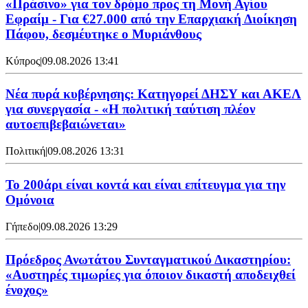
«Πράσινο» για τον δρόμο προς τη Μονή Αγίου
Εφραίμ - Για €27.000 από την Επαρχιακή Διοίκηση
Πάφου, δεσμέυτηκε ο Μυριάνθους
Κύπρος
|
09.08.2026 13:41
Νέα πυρά κυβέρνησης: Κατηγορεί ΔΗΣΥ και ΑΚΕΛ
για συνεργασία - «Η πολιτική ταύτιση πλέον
αυτοεπιβεβαιώνεται»
Πολιτική
|
09.08.2026 13:31
Το 200άρι είναι κοντά και είναι επίτευγμα για την
Ομόνοια
Γήπεδο
|
09.08.2026 13:29
Πρόεδρος Ανωτάτου Συνταγματικού Δικαστηρίου:
«Αυστηρές τιμωρίες για όποιον δικαστή αποδειχθεί
ένοχος»