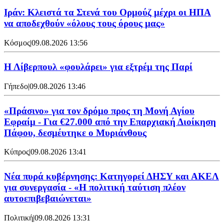
Ιράν: Κλειστά τα Στενά του Ορμούζ μέχρι οι ΗΠΑ
να αποδεχθούν «όλους τους όρους μας»
Κόσμος
|
09.08.2026 13:56
Η Λίβερπουλ «φουλάρει» για εξτρέμ της Παρί
Γήπεδο
|
09.08.2026 13:46
«Πράσινο» για τον δρόμο προς τη Μονή Αγίου
Εφραίμ - Για €27.000 από την Επαρχιακή Διοίκηση
Πάφου, δεσμέυτηκε ο Μυριάνθους
Κύπρος
|
09.08.2026 13:41
Νέα πυρά κυβέρνησης: Κατηγορεί ΔΗΣΥ και ΑΚΕΛ
για συνεργασία - «Η πολιτική ταύτιση πλέον
αυτοεπιβεβαιώνεται»
Πολιτική
|
09.08.2026 13:31