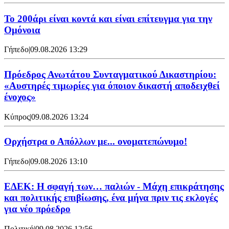
Το 200άρι είναι κοντά και είναι επίτευγμα για την
Ομόνοια
Γήπεδο
|
09.08.2026 13:29
Πρόεδρος Ανωτάτου Συνταγματικού Δικαστηρίου:
«Αυστηρές τιμωρίες για όποιον δικαστή αποδειχθεί
ένοχος»
Κύπρος
|
09.08.2026 13:24
Ορχήστρα o Aπόλλων με... ονοματεπώνυμο!
Γήπεδο
|
09.08.2026 13:10
ΕΔΕΚ: Η σφαγή των… παλιών - Μάχη επικράτησης
και πολιτικής επιβίωσης, ένα μήνα πριν τις εκλογές
για νέο πρόεδρο
Πολιτική
|
09.08.2026 12:56