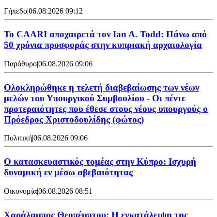
Γήπεδο
|
06.08.2026 09:12
Το CAARI αποχαιρετά τον Ian A. Todd: Πάνω από
50 χρόνια προσφοράς στην κυπριακή αρχαιολογία
Παράθυρο
|
06.08.2026 09:06
Ολοκληρώθηκε η τελετή διαβεβαίωσης των νέων
μελών του Υπουργικού Συμβουλίου - Οι πέντε
προτεραιότητες που έθεσε στους νέους υπουργούς ο
Πρόεδρος Χριστοδουλίδης (φώτος)
Πολιτική
|
06.08.2026 09:06
Ο κατασκευαστικός τομέας στην Κύπρο: Ισχυρή
δυναμική εν μέσω αβεβαιότητας
Οικονομία
|
06.08.2026 08:51
Χαράλαμπος Θεοπέμπτου: Η εγκατάλειψη της