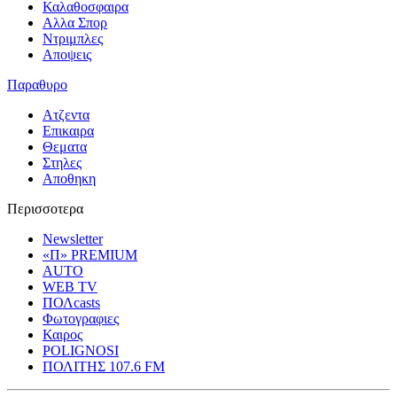
Καλαθοσφαιρα
Αλλα Σπορ
Ντριμπλες
Αποψεις
Παραθυρο
Ατζεντα
Επικαιρα
Θεματα
Στηλες
Αποθηκη
Περισσοτερα
Newsletter
«Π» PREMIUM
AUTO
WEB TV
ΠΟΛcasts
Φωτογραφιες
Καιρος
POLIGNOSI
ΠΟΛΙΤΗΣ 107.6 FM