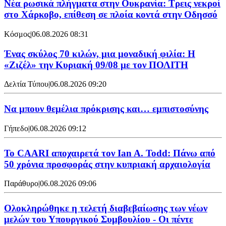
Νέα ρωσικά πλήγματα στην Ουκρανία: Τρεις νεκροί
στο Χάρκοβο, επίθεση σε πλοία κοντά στην Οδησσό
Κόσμος
|
06.08.2026 08:31
Ένας σκύλος 70 κιλών, μια μοναδική φιλία: Η
«Ζιζέλ» την Κυριακή 09/08 με τον ΠΟΛΙΤΗ
Δελτία Τύπου
|
06.08.2026 09:20
Να μπουν θεμέλια πρόκρισης και… εμπιστοσύνης
Γήπεδο
|
06.08.2026 09:12
Το CAARI αποχαιρετά τον Ian A. Todd: Πάνω από
50 χρόνια προσφοράς στην κυπριακή αρχαιολογία
Παράθυρο
|
06.08.2026 09:06
Ολοκληρώθηκε η τελετή διαβεβαίωσης των νέων
μελών του Υπουργικού Συμβουλίου - Οι πέντε