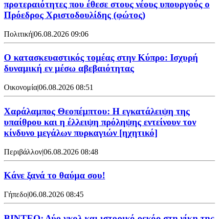
προτεραιότητες που έθεσε στους νέους υπουργούς ο
Πρόεδρος Χριστοδουλίδης (φώτος)
Πολιτική
|
06.08.2026 09:06
Ο κατασκευαστικός τομέας στην Κύπρο: Ισχυρή
δυναμική εν μέσω αβεβαιότητας
Οικονομία
|
06.08.2026 08:51
Χαράλαμπος Θεοπέμπτου: Η εγκατάλειψη της
υπαίθρου και η έλλειψη πρόληψης εντείνουν τον
κίνδυνο μεγάλων πυρκαγιών [ηχητικό]
Περιβάλλον
|
06.08.2026 08:48
Κάνε ξανά το θαύμα σου!
Γήπεδο
|
06.08.2026 08:45
ΒΙΝΤΕΟ: Δύο γκολ και ιστορικό ρεκόρ στη νίκη της