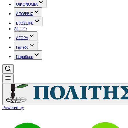
OIKONOMIA
ΑΠΟΨΕΙΣ
BUZZLIFE
AUTO
ΑΓΟΡΑ
Γηπεδο
Παραθυρο
Powered by