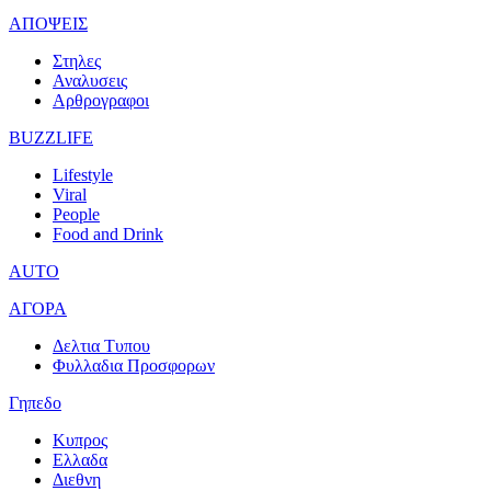
ΑΠΟΨΕΙΣ
Στηλες
Αναλυσεις
Αρθρογραφοι
BUZZLIFE
Lifestyle
Viral
People
Food and Drink
AUTO
ΑΓΟΡΑ
Δελτια Τυπου
Φυλλαδια Προσφορων
Γηπεδο
Κυπρος
Ελλαδα
Διεθνη