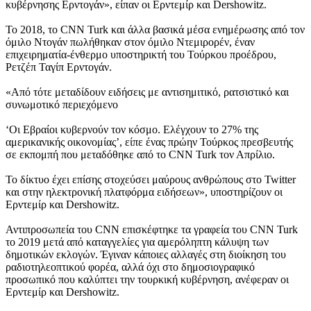
κυβέρνησης Ερντογάν», είπαν οι Ερντεμίρ και Dershowitz.
Το 2018, το CNN Turk και άλλα βασικά μέσα ενημέρωσης από τον
όμιλο Ντογάν πωλήθηκαν στον όμιλο Ντεμιρορέν, έναν
επιχειρηματία-ένθερμο υποστηρικτή του Τούρκου προέδρου,
Ρετζέπ Ταγίπ Ερντογάν.
«Από τότε μεταδίδουν ειδήσεις με αντισημιτικό, ρατσιστικό και
συνωμοτικό περιεχόμενο
‘Οι Εβραίοι κυβερνούν τον κόσμο. Ελέγχουν το 27% της
αμερικανικής οικονομίας’, είπε ένας πρώην Τούρκος πρεσβευτής
σε εκπομπή που μεταδόθηκε από το CNN Turk τον Απρίλιο.
Το δίκτυο έχει επίσης στοχεύσει μαύρους ανθρώπους στο Twitter
και στην ηλεκτρονική πλατφόρμα ειδήσεων», υποστηρίζουν οι
Ερντεμίρ και Dershowitz.
Αντιπροσωπεία του CNN επισκέφτηκε τα γραφεία του CNN Turk
το 2019 μετά από καταγγελίες για αμερόληπτη κάλυψη των
δημοτικών εκλογών. Έγιναν κάποιες αλλαγές στη διοίκηση του
ραδιοτηλεοπτικού φορέα, αλλά όχι στο δημοσιογραφικό
προσωπικό που καλύπτει την τουρκική κυβέρνηση, ανέφεραν οι
Ερντεμίρ και Dershowitz.