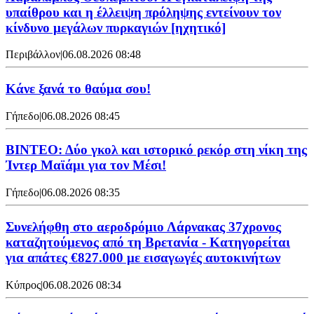
υπαίθρου και η έλλειψη πρόληψης εντείνουν τον
κίνδυνο μεγάλων πυρκαγιών [ηχητικό]
Περιβάλλον
|
06.08.2026 08:48
Κάνε ξανά το θαύμα σου!
Γήπεδο
|
06.08.2026 08:45
ΒΙΝΤΕΟ: Δύο γκολ και ιστορικό ρεκόρ στη νίκη της
Ίντερ Μαϊάμι για τον Μέσι!
Γήπεδο
|
06.08.2026 08:35
Συνελήφθη στο αεροδρόμιο Λάρνακας 37χρονος
καταζητούμενος από τη Βρετανία - Κατηγορείται
για απάτες €827.000 με εισαγωγές αυτοκινήτων
Κύπρος
|
06.08.2026 08:34