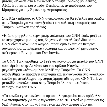
μίσους, δήλωσε στο Newsweek ο πρώην Τούρκος βουλευτής,
Αϊκάν Ερντεμίρ, και ο Toby Dershowitz, αντιπρόεδρος του
Ιδρύματος για την Άμυνα της Δημοκρατίας.
Στις 8 Δεκεμβρίου, το CNN ανακοίνωσε ότι θα έστελνε μια ομάδα
στην Τουρκία για να επανεξετάσει την πολιτική εκπομπής του
Τούρκου κατόχου της άδειας.
«Η άσκηση φιλο-κυβερνητικής πολιτικής του CNN Turk, μαζί με
το περιεχόμενο μίσους του, δείχνουν ότι το αδελφό δίκτυο του
CNN είναι πλέον μια πλατφόρμα που εμπλέκεται σε θεωρίες
συνωμοσίας, αντισημιτικά τροπάρια και ρατσιστική ρητορική»,
ανέφεραν οι Ερντεμίρ και Dershowitz.
Το CNN Turk ιδρύθηκε το 1999 ως κοινοπραξία μεταξύ του CNN
που εδρεύει στην Ατλάντα και του ομίλου Ντογάν, του
μεγαλύτερου –τότε- ομίλου ΜΜΕ της Τουρκίας. Το CNN
υποσχέθηκε να παράσχει επωνυμία και τεχνογνωσία στο «αδελφό»
κανάλι με αντάλλαγμα την παραχώρηση άδειας στο CNN Turk να
μεταδίδει αποκλειστικά στην Τουρκία όλο το πρωτότυπο
περιεχόμενο του CNN.
«Το κανάλι έγινε συνώνυμο της αυτολογοκρισίας όταν πρόβαλλε
ένα ντοκιμαντέρ για τους πιγκουίνους το 2013 αντί να μεταδίδει τις
διαδηλώσεις στο πάρκο Γκεζί ενάντια στον αυταρχισμό της