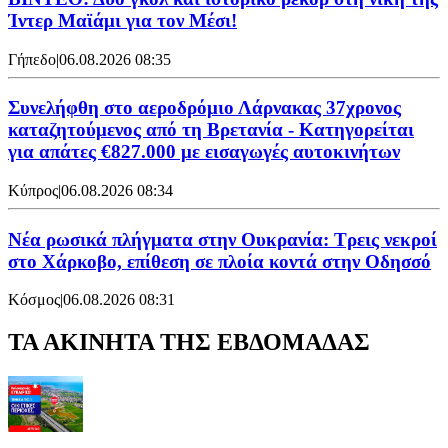
Ίντερ Μαϊάμι για τον Μέσι!
Γήπεδο
|
06.08.2026 08:35
Συνελήφθη στο αεροδρόμιο Λάρνακας 37χρονος
καταζητούμενος από τη Βρετανία - Κατηγορείται
για απάτες €827.000 με εισαγωγές αυτοκινήτων
Κύπρος
|
06.08.2026 08:34
Νέα ρωσικά πλήγματα στην Ουκρανία: Τρεις νεκροί
στο Χάρκοβο, επίθεση σε πλοία κοντά στην Οδησσό
Κόσμος
|
06.08.2026 08:31
ΤΑ ΑΚΙΝΗΤΑ ΤΗΣ ΕΒΔΟΜΑΔΑΣ