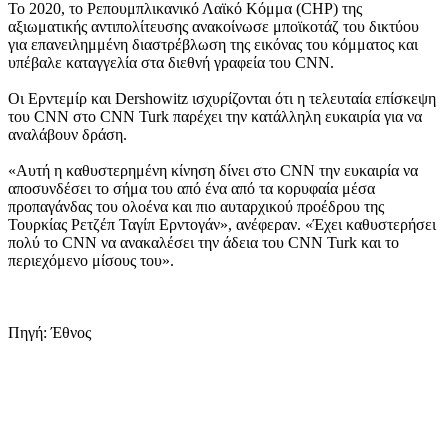
Το 2020, το Ρεπουμπλικανικό Λαϊκό Κόμμα (CHP) της
αξιωματικής αντιπολίτευσης ανακοίνωσε μποϊκοτάζ του δικτύου
για επανειλημμένη διαστρέβλωση της εικόνας του κόμματος και
υπέβαλε καταγγελία στα διεθνή γραφεία του CNN.
Οι Ερντεμίρ και Dershowitz ισχυρίζονται ότι η τελευταία επίσκεψη
του CNN στο CNN Turk παρέχει την κατάλληλη ευκαιρία για να
αναλάβουν δράση.
«Αυτή η καθυστερημένη κίνηση δίνει στο CNN την ευκαιρία να
αποσυνδέσει το σήμα του από ένα από τα κορυφαία μέσα
προπαγάνδας του ολοένα και πιο αυταρχικού προέδρου της
Τουρκίας Ρετζέπ Ταγίπ Ερντογάν», ανέφεραν. «Έχει καθυστερήσει
πολύ το CNN να ανακαλέσει την άδεια του CNN Turk και το
περιεχόμενο μίσους του».
Πηγή: Έθνος