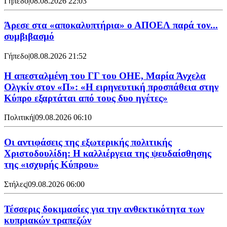
Γήπεδο
|
08.08.2026 22:03
Άρεσε στα «αποκαλυπτήρια» ο ΑΠΟΕΛ παρά τον...
συμβιβασμό
Γήπεδο
|
08.08.2026 21:52
Η απεσταλμένη του ΓΓ του ΟΗΕ, Μαρία Άνχελα
Ολγκίν στον «Π»: «Η ειρηνευτική προσπάθεια στην
Κύπρο εξαρτάται από τους δυο ηγέτες»
Πολιτική
|
09.08.2026 06:10
Οι αντιφάσεις της εξωτερικής πολιτικής
Χριστοδουλίδη: Η καλλιέργεια της ψευδαίσθησης
της «ισχυρής Κύπρου»
Στήλες
|
09.08.2026 06:00
Τέσσερις δοκιμασίες για την ανθεκτικότητα των
κυπριακών τραπεζών