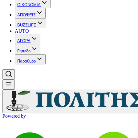
OIKONOMIA
ΑΠΟΨΕΙΣ
BUZZLIFE
AUTO
ΑΓΟΡΑ
Γηπεδο
Παραθυρο
Powered by