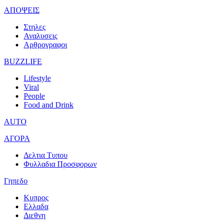
ΑΠΟΨΕΙΣ
Στηλες
Αναλυσεις
Αρθρογραφοι
BUZZLIFE
Lifestyle
Viral
People
Food and Drink
AUTO
ΑΓΟΡΑ
Δελτια Τυπου
Φυλλαδια Προσφορων
Γηπεδο
Κυπρος
Ελλαδα
Διεθνη