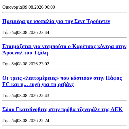
Οικονομία
|
09.08.2026 06:00
Πρεμιέρα με ισοπαλία για την Σεντ Τρούιντεν
Γήπεδο
|
08.08.2026 23:44
Ετοιμάζεται για ντεμπούτο ο Καρέτσας κόντρα στην
Άρσεναλ του Τζόλη
Γήπεδο
|
08.08.2026 23:02
Οι τρεις «λεπτομέρειες» που κόστισαν στην Πάφος
FC και η... ευχή για τη ρεβάνς
Γήπεδο
|
08.08.2026 22:43
Σόου Γκατσίνοβιτς στην πρόβα τζενεράλε της ΑΕΚ
Γήπεδο
|
08.08.2026 22:24