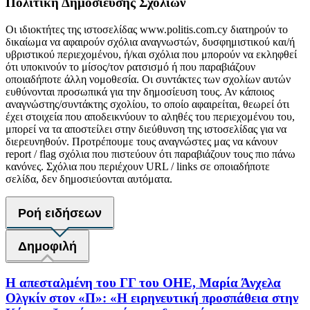
Πολιτική Δημοσίευσης Σχολίων
Οι ιδιοκτήτες της ιστοσελίδας www.politis.com.cy διατηρούν το
δικαίωμα να αφαιρούν σχόλια αναγνωστών, δυσφημιστικού και/ή
υβριστικού περιεχομένου, ή/και σχόλια που μπορούν να εκληφθεί
ότι υποκινούν το μίσος/τον ρατσισμό ή που παραβιάζουν
οποιαδήποτε άλλη νομοθεσία. Οι συντάκτες των σχολίων αυτών
ευθύνονται προσωπικά για την δημοσίευση τους. Αν κάποιος
αναγνώστης/συντάκτης σχολίου, το οποίο αφαιρείται, θεωρεί ότι
έχει στοιχεία που αποδεικνύουν το αληθές του περιεχομένου του,
μπορεί να τα αποστείλει στην διεύθυνση της ιστοσελίδας για να
διερευνηθούν. Προτρέπουμε τους αναγνώστες μας να κάνουν
report / flag σχόλια που πιστεύουν ότι παραβιάζουν τους πιο πάνω
κανόνες. Σχόλια που περιέχουν URL / links σε οποιαδήποτε
σελίδα, δεν δημοσιεύονται αυτόματα.
Ροή ειδήσεων
Δημοφιλή
Η απεσταλμένη του ΓΓ του ΟΗΕ, Μαρία Άνχελα
Ολγκίν στον «Π»: «Η ειρηνευτική προσπάθεια στην