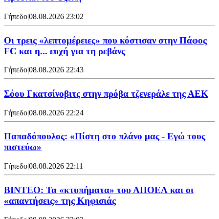
Γήπεδο
|
08.08.2026 23:02
Οι τρεις «λεπτομέρειες» που κόστισαν στην Πάφος
FC και η... ευχή για τη ρεβάνς
Γήπεδο
|
08.08.2026 22:43
Σόου Γκατσίνοβιτς στην πρόβα τζενεράλε της ΑΕΚ
Γήπεδο
|
08.08.2026 22:24
Παπαδόπουλος: «Πίστη στο πλάνο μας - Εγώ τους
πιστεύω»
Γήπεδο
|
08.08.2026 22:11
ΒΙΝΤΕΟ: Τα «κτυπήματα» του ΑΠΟΕΛ και οι
«απαντήσεις» της Κηφισιάς