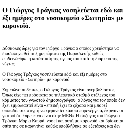
Ο Γιώργος Τράγκας νοσηλεύεται εδώ και
έξι ημέρες στο νοσοκομείο «Σωτηρία» με
κορονοϊό.
Δύσκολες ώρες για τον Γιώργο Τράγκα ο οποίος χρειάστηκε να
διασωληνωθεί τα ξημερώματα της Παρασκευής καθώς
επιδεινώθηκε η κατάσταση της υγείας του κατά τη διάρκεια της
νύχτας.
Ο Γιώργος Τράγκας νοσηλεύεται εδώ και έξι ημέρες στο
νοσοκομείο «Σωτηρία» με κορονοϊό.
Σημειώνεται δε πως ο Γιώργος Τράγκας είναι ανεμβολίαστος.
Όπως είχε πει πρόσφατα σε τηλεοπτικό σταθμό στέλεχος του
κόμματος του γνωστού δημοσιογράφου, ο λόγος για τον οποίο δεν
έχει εμβολιαστεί είναι «επειδή έχει το ζάχαρο και μπορεί
οποιαδήποτε στιγμή να εμφανίσει κάποια παρενέργεια, έκριναν οι
γιατροί ότι έπρεπε να είναι στην ΜΕΘ».Η σύζυγος του Γιώργου
Τράγκα, Μαρία Καρρά, νοσεί και αυτή με κορονοϊό και βρίσκεται
σπίτι της σε καραντίνα, καθώς υποβλήθηκε σε εξετάσεις και δεν