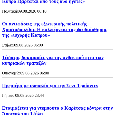
Κύπρο εξαρτάται από τους δυο ηγέτες»
Πολιτική
|
09.08.2026 06:10
Οι αντιφάσεις της εξωτερικής πολιτικής
Χριστοδουλίδη: Η καλλιέργεια της ψευδαίσθησης
της «ισχυρής Κύπρου»
Στήλες
|
09.08.2026 06:00
Τέσσερις δοκιμασίες για την ανθεκτικότητα των
κυπριακών τραπεζών
Οικονομία
|
09.08.2026 06:00
Πρεμιέρα με ισοπαλία για την Σεντ Τρούιντεν
Γήπεδο
|
08.08.2026 23:44
Ετοιμάζεται για ντεμπούτο ο Καρέτσας κόντρα στην
Άρσεναλ του Τζόλη