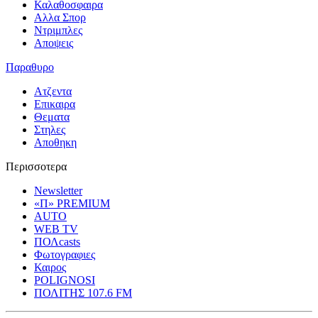
Καλαθοσφαιρα
Αλλα Σπορ
Ντριμπλες
Αποψεις
Παραθυρο
Ατζεντα
Επικαιρα
Θεματα
Στηλες
Αποθηκη
Περισσοτερα
Newsletter
«Π» PREMIUM
AUTO
WEB TV
ΠΟΛcasts
Φωτογραφιες
Καιρος
POLIGNOSI
ΠΟΛΙΤΗΣ 107.6 FM