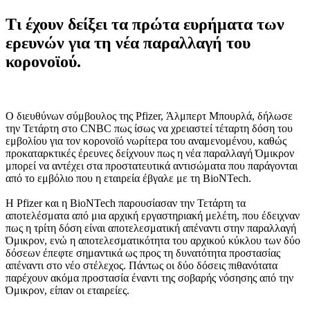
Τι έχουν δείξει τα πρώτα ευρήματα των
ερευνών για τη νέα παραλλαγή του
κορονοϊού.
Ο διευθύνων σύμβουλος της Pfizer, Άλμπερτ Μπουρλά, δήλωσε
την Τετάρτη στο CNBC πως ίσως να χρειαστεί τέταρτη δόση του
εμβολίου για τον κορονοϊό νωρίτερα του αναμενομένου, καθώς
προκαταρκτικές έρευνες δείχνουν πως η νέα παραλλαγή Όμικρον
μπορεί να αντέχει στα προστατευτικά αντισώματα που παράγονται
από το εμβόλιο που η εταιρεία έβγαλε με τη BioNTech.
Η Pfizer και η BioNTech παρουσίασαν την Τετάρτη τα
αποτελέσματα από μια αρχική εργαστηριακή μελέτη, που έδειχναν
πως η τρίτη δόση είναι αποτελεσματική απέναντι στην παραλλαγή
Όμικρον, ενώ η αποτελεσματικότητα του αρχικού κύκλου των δύο
δόσεων έπεφτε σημαντικά ως προς τη δυνατότητα προστασίας
απέναντι στο νέο στέλεχος. Πάντως οι δύο δόσεις πιθανότατα
παρέχουν ακόμα προστασία έναντι της σοβαρής νόσησης από την
Όμικρον, είπαν οι εταιρείες.