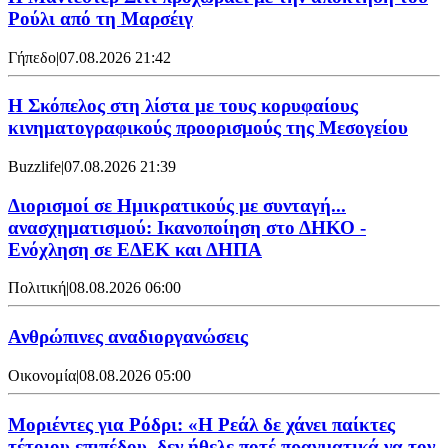
Ρούλι από τη Μαρσέιγ
Γήπεδο
|
07.08.2026 21:42
Η Σκόπελος στη λίστα με τους κορυφαίους
κινηματογραφικούς προορισμούς της Μεσογείου
Buzzlife
|
07.08.2026 21:39
Διορισμοί σε Ημικρατικούς με συνταγή...
ανασχηματισμού: Ικανοποίηση στο ΔΗΚΟ -
Ενόχληση σε ΕΔΕΚ και ΔΗΠΑ
Πολιτική
|
08.08.2026 06:00
Ανθρώπινες αναδιοργανώσεις
Οικονομία
|
08.08.2026 05:00
Μοριέντες για Ρόδρι: «Η Ρεάλ δε χάνει παίκτες
τέτοιου επιπέδου, δεν ήθελε ποτέ πραγματικά να τον