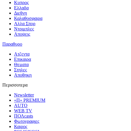
Κυπρος
Ελλαδα
Διεθνη
Καλαθοσφαιρα
Αλλα Σπορ
Ντριμπλες
Αποψεις
Παραθυρο
Ατζεντα
Επικαιρα
Θεματα
Στηλες
Αποθηκη
Περισσοτερα
Newsletter
«Π» PREMIUM
AUTO
WEB TV
ΠΟΛcasts
Φωτογραφιες
Καιρος