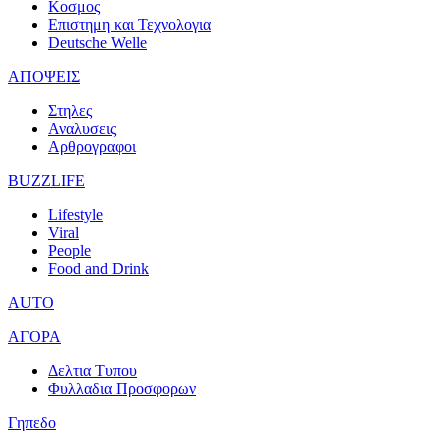
Κοσμος
Επιστημη και Τεχνολογια
Deutsche Welle
ΑΠΟΨΕΙΣ
Στηλες
Αναλυσεις
Αρθρογραφοι
BUZZLIFE
Lifestyle
Viral
People
Food and Drink
AUTO
ΑΓΟΡΑ
Δελτια Τυπου
Φυλλαδια Προσφορων
Γηπεδο