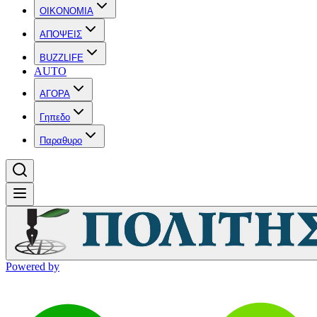
OIKONOMIA
ΑΠΟΨΕΙΣ
BUZZLIFE
AUTO
ΑΓΟΡΑ
Γηπεδο
Παραθυρο
Powered by