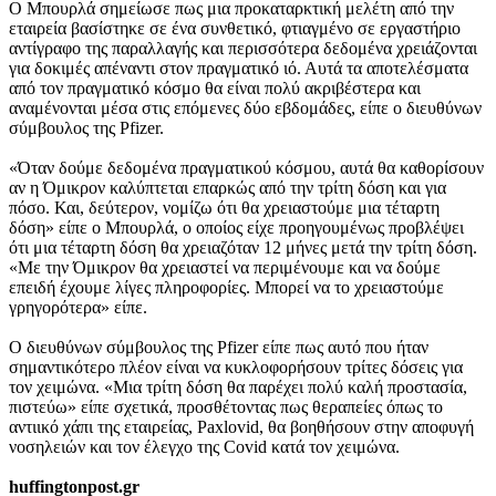
Ο Μπουρλά σημείωσε πως μια προκαταρκτική μελέτη από την
εταιρεία βασίστηκε σε ένα συνθετικό, φτιαγμένο σε εργαστήριο
αντίγραφο της παραλλαγής και περισσότερα δεδομένα χρειάζονται
για δοκιμές απέναντι στον πραγματικό ιό. Αυτά τα αποτελέσματα
από τον πραγματικό κόσμο θα είναι πολύ ακριβέστερα και
αναμένονται μέσα στις επόμενες δύο εβδομάδες, είπε ο διευθύνων
σύμβουλος της Pfizer.
«Όταν δούμε δεδομένα πραγματικού κόσμου, αυτά θα καθορίσουν
αν η Όμικρον καλύπτεται επαρκώς από την τρίτη δόση και για
πόσο. Και, δεύτερον, νομίζω ότι θα χρειαστούμε μια τέταρτη
δόση» είπε ο Μπουρλά, ο οποίος είχε προηγουμένως προβλέψει
ότι μια τέταρτη δόση θα χρειαζόταν 12 μήνες μετά την τρίτη δόση.
«Με την Όμικρον θα χρειαστεί να περιμένουμε και να δούμε
επειδή έχουμε λίγες πληροφορίες. Μπορεί να το χρειαστούμε
γρηγορότερα» είπε.
Ο διευθύνων σύμβουλος της Pfizer είπε πως αυτό που ήταν
σημαντικότερο πλέον είναι να κυκλοφορήσουν τρίτες δόσεις για
τον χειμώνα. «Μια τρίτη δόση θα παρέχει πολύ καλή προστασία,
πιστεύω» είπε σχετικά, προσθέτοντας πως θεραπείες όπως το
αντιικό χάπι της εταιρείας, Paxlovid, θα βοηθήσουν στην αποφυγή
νοσηλειών και τον έλεγχο της Covid κατά τον χειμώνα.
huffingtonpost.gr