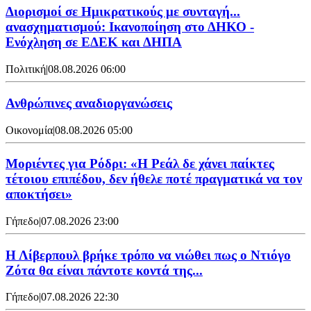
Διορισμοί σε Ημικρατικούς με συνταγή...
ανασχηματισμού: Ικανοποίηση στο ΔΗΚΟ -
Ενόχληση σε ΕΔΕΚ και ΔΗΠΑ
Πολιτική
|
08.08.2026 06:00
Ανθρώπινες αναδιοργανώσεις
Οικονομία
|
08.08.2026 05:00
Μοριέντες για Ρόδρι: «Η Ρεάλ δε χάνει παίκτες
τέτοιου επιπέδου, δεν ήθελε ποτέ πραγματικά να τον
αποκτήσει»
Γήπεδο
|
07.08.2026 23:00
Η Λίβερπουλ βρήκε τρόπο να νιώθει πως ο Ντιόγο
Ζότα θα είναι πάντοτε κοντά της...
Γήπεδο
|
07.08.2026 22:30