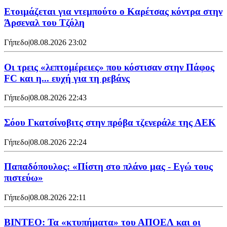
Ετοιμάζεται για ντεμπούτο ο Καρέτσας κόντρα στην
Άρσεναλ του Τζόλη
Γήπεδο
|
08.08.2026 23:02
Οι τρεις «λεπτομέρειες» που κόστισαν στην Πάφος
FC και η... ευχή για τη ρεβάνς
Γήπεδο
|
08.08.2026 22:43
Σόου Γκατσίνοβιτς στην πρόβα τζενεράλε της ΑΕΚ
Γήπεδο
|
08.08.2026 22:24
Παπαδόπουλος: «Πίστη στο πλάνο μας - Εγώ τους
πιστεύω»
Γήπεδο
|
08.08.2026 22:11
ΒΙΝΤΕΟ: Τα «κτυπήματα» του ΑΠΟΕΛ και οι