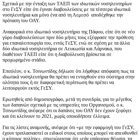
Σχετικά με την ένταξη των ΤΑΕΠ των ιδιωτικών νοσηλευτηρίων
στο ΓεΣΥ είπε ότι έγιναν διαβουλεύσεις με τα τέσσερα ιδιωτικά
νοσηλευτήρια και μόνο ένα από τη Λεμεσό αποδέχθηκε την
πρόταση του ΟΑΥ.
Αναφορικά στο ιδιωτικό νοσηλευτήριο της Πάφου, είπε ότι σε νέο
γύρο διαβουλεύσεων πριν δύο μήνες τους εξέφρασε την πρόθεση
για επαναλειτουργία του, εντός ΓεΣΥ, ενώ σε σχέση με τα άλλα
δύο ιδιωτικά νοσηλευτήρια σε Λευκωσία και Λάρνακα, που
διαθέτουν ΤΑΕΠ είπε ότι η διαβούλευση βρίσκεται σε
προχωρημένο στάδιο.
Επιπλέον, ο κ. Τσινωντίδης δήλωσε ότι λήφθηκε απόφαση πως τα
ιδιωτικά νοσηλευτήρια θα πρέπει να ενταχθούν στο σύστημα στην
ολότητα τους ή σε διαφορετική περίπτωση θα πρέπει να
λειτουργούν εκτός ΓεΣΥ.
Ερωτηθείς από δημοσιογράφο, μετά τη συνεδρία, για το μέγεθος
των δαπανών σχετικά με τις υπηρεσίες του Οργανισμού, ο κ.
Τσινωντίδης ανέφερε ότι οι δαπάνες του ΟΑΥ δεν έχουν ξεφύγει
και ότι κλείνουν το 2021, χωρίς οποιοδήποτε έλλειμα.
Για τις λίστες αναμονής, ανέφερε ότι «με την εφαρμογή του ΓεΣΥ,
έχουν τριπλασιαστεί οι ειδικοί στους οποίους μπορεί να απευθυνθεί
ο κύπριος πολίτης», σημειώνοντας ότι «εάν υπάρχουν θέματα, τα