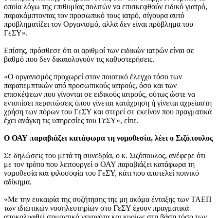
οποία λόγω της επιθυμίας πολιτών να επισκεφθούν ειδικό γιατρό,
παρακάμπτοντας τον προσωπικό τους ιατρό, σίγουρα αυτό
προβληματίζει τον Οργανισμό, αλλά δεν είναι πρόβλημα του
ΓεΣΥ».
Επίσης, πρόσθεσε ότι οι αριθμοί των ειδικών ιατρών είναι σε
βαθμό που δεν δικαιολογούν τις καθυστερήσεις.
«Ο οργανισμός προχωρεί στον ποιοτικό έλεγχο τόσο των
παραπεμπτικών από προσωπικούς ιατρούς, όσο και των
επισκέψεων που γίνονται σε ειδικούς ιατρούς, ούτως ώστε να
εντοπίσει περιπτώσεις όπου γίνεται κατάχρηση ή γίνεται αχρείαστη
χρήση των πόρων του ΓεΣΥ και στερεί σε εκείνον που πραγματικά
έχει ανάγκη τις υπηρεσίες του ΓεΣΥ», είπε.
Ο ΟΑΥ παραβιάζει κατάφωρα τη νομοθεσία, λέει ο Σιζόπουλος
Σε δηλώσεις του μετά τη συνεδρία, ο κ. Σιζόπουλος, ανέφερε ότι
με τον τρόπο που λειτουργεί ο ΟΑΥ παραβιάζει κατάφωρα τη
νομοθεσία και φιλοσοφία του ΓεΣΥ, κάτι που αποτελεί ποινικό
αδίκημα.
«Με την ευκαιρία της συζήτησης της μη ακόμα ένταξης των ΤΑΕΠ
των ιδιωτικών νοσηλευτηρίων στο ΓεΣΥ έχουν πραγματικά
αποκαλυφθεί σημαντικά γεγονότα και κυρίως στη βάση τόσο των