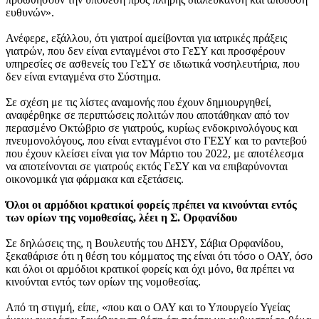
ευθυνών».
Ανέφερε, εξάλλου, ότι γιατροί αμείβονται για ιατρικές πράξεις
γιατρών, που δεν είναι ενταγμένοι στο ΓεΣΥ και προσφέρουν
υπηρεσίες σε ασθενείς του ΓεΣΥ σε ιδιωτικά νοσηλευτήρια, που
δεν είναι ενταγμένα στο Σύστημα.
Σε σχέση με τις λίστες αναμονής που έχουν δημιουργηθεί,
αναφέρθηκε σε περιπτώσεις πολιτών που αποτάθηκαν από τον
περασμένο Οκτώβριο σε γιατρούς, κυρίως ενδοκρινολόγους και
πνευμονολόγους, που είναι ενταγμένοι στο ΓΕΣΥ και το ραντεβού
που έχουν κλείσει είναι για τον Μάρτιο του 2022, με αποτέλεσμα
να αποτείνονται σε γιατρούς εκτός ΓεΣΥ και να επιβαρύνονται
οικονομικά για φάρμακα και εξετάσεις.
Όλοι οι αρμόδιοι κρατικοί φορείς πρέπει να κινούνται εντός
των ορίων της νομοθεσίας, λέει η Σ. Ορφανίδου
Σε δηλώσεις της, η Βουλευτής του ΔΗΣΥ, Σάβια Ορφανίδου,
ξεκαθάρισε ότι η θέση του κόμματος της είναι ότι τόσο ο ΟΑΥ, όσο
και όλοι οι αρμόδιοι κρατικοί φορείς και όχι μόνο, θα πρέπει να
κινούνται εντός των ορίων της νομοθεσίας.
Από τη στιγμή, είπε, «που και ο ΟΑΥ και το Υπουργείο Υγείας