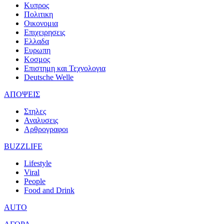
Κυπρος
Πολιτικη
Οικονομια
Επιχειρησεις
Ελλαδα
Ευρωπη
Κοσμος
Επιστημη και Τεχνολογια
Deutsche Welle
ΑΠΟΨΕΙΣ
Στηλες
Αναλυσεις
Αρθρογραφοι
BUZZLIFE
Lifestyle
Viral
People
Food and Drink
AUTO