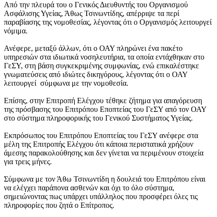
Από την πλευρά του ο Γενικός Διευθυντής του Οργανισμού
Ασφάλισης Υγείας, Άθως Τσινωντίδης, απέρριψε τα περί
παραβίασης της νομοθεσίας, λέγοντας ότι ο Οργανισμός λειτουργεί
νόμιμα.
Ανέφερε, μεταξύ άλλων, ότι ο ΟΑΥ πληρώνει ένα πακέτο
υπηρεσιών στα ιδιωτικά νοσηλευτήρια, τα οποία εντάχθηκαν στο
ΓεΣΥ, στη βάση συγκεκριμένης συμφωνίας, ενώ επικαλέστηκε
γνωματεύσεις από ιδιώτες δικηγόρους, λέγοντας ότι ο ΟΑΥ
λειτουργεί σύμφωνα με την νομοθεσία.
Επίσης, στην Επιτροπή Ελέγχου τέθηκε ζήτημα για απαγόρευση
της πρόσβασης του Επιτρόπου Εποπτείας του ΓεΣΥ από τον ΟΑΥ
στο σύστημα πληροφορικής του Γενικού Συστήματος Υγείας.
Εκπρόσωπος του Επιτρόπου Εποπτείας του ΓεΣΥ ανέφερε στα
μέλη της Επιτροπής Ελέγχου ότι κάποια περιστατικά χρήζουν
άμεσης παρακολούθησης και δεν γίνεται να περιμένουν στοιχεία
για τρεις μήνες.
Σύμφωνα με τον Άθω Τσινωντίδη η δουλειά του Επιτρόπου είναι
να ελέγχει παράπονα ασθενών και όχι το όλο σύστημα,
σημειώνοντας πως υπάρχει υπάλληλος που προσφέρει όλες τις
πληροφορίες που ζητά ο Επίτροπος.