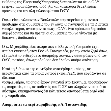
εκθέσεις της Ελεγκτικής Υπηρεσίας διαπιστώνεται ότι ο ΟΑΥ
ενεργεί παραβιάζοντας πρόδηλα και κατάφωρα θεμελιώδεις
πρόνοιες και την όλη φιλοσοφία του ΓεΣΥ.
Όπως είπε ενώπιον των Βουλευτών παρατηρείται σημαντικό
πρόβλημα στις συμβάσεις του εν λόγω Οργανισμού με τα ιδιωτικά
νοσηλευτήρια, αναφέροντας πως ο ΟΑΥ είναι πρόσωπο δημοσίου
συμφέροντος και θα πρέπει οι συμβάσεις του να γίνονται με
διαφανείς διαδικασίες.
Ο κ. Μιχαηλίδης είπε ακόμα πως η Ελεγκτική Υπηρεσία έχει
στείλει επιστολή στον Γενικό Εισαγγελέα, με την οποία ζητά όπως
εξεταστεί το ενδεχόμενο διάπραξης ποινικών αδικημάτων από τον
ΟΑΥ, ωστόσο, όπως πρόσθεσε δεν έλαβαν ακόμα απάντηση.
Κατά τη διάρκεια της συνεδρίας αναφέρθηκε, επίσης, σε
περιστατικά κατά τα οποία γιατροί εκτός ΓεΣΥ, που εργάζονται σε
ιδιωτικά
νοσηλευτήρια, τα οποία έχουν ενταχθεί στο Σύστημα, προσφέρουν
τις υπηρεσίες τους σε ασθενείς του ΓεΣΥ και πληρώνονται από το
σύστημα, επισημαίνοντας ότι κάτι τέτοιο απαγορεύεται ρητά από
την νομοθεσία.
Απορρίπτει τα περί παραβίασης ο Α. Τσινωντίδης