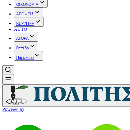
OIKONOMIA
ΑΠΟΨΕΙΣ
BUZZLIFE
AUTO
ΑΓΟΡΑ
Γηπεδο
Παραθυρο
Powered by