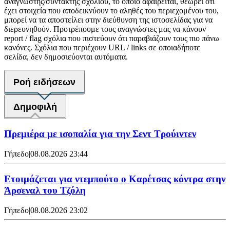
αναγνώστης/συντάκτης σχολίου, το οποίο αφαιρείται, θεωρεί ότι
έχει στοιχεία που αποδεικνύουν το αληθές του περιεχομένου του,
μπορεί να τα αποστείλει στην διεύθυνση της ιστοσελίδας για να
διερευνηθούν. Προτρέπουμε τους αναγνώστες μας να κάνουν
report / flag σχόλια που πιστεύουν ότι παραβιάζουν τους πιο πάνω
κανόνες. Σχόλια που περιέχουν URL / links σε οποιαδήποτε
σελίδα, δεν δημοσιεύονται αυτόματα.
Ροή ειδήσεων
Δημοφιλή
Πρεμιέρα με ισοπαλία για την Σεντ Τρούιντεν
Γήπεδο
|
08.08.2026 23:44
Ετοιμάζεται για ντεμπούτο ο Καρέτσας κόντρα στην
Άρσεναλ του Τζόλη
Γήπεδο
|
08.08.2026 23:02