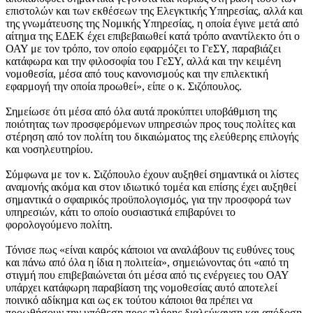
επιστολών και των εκθέσεων της Ελεγκτικής Υπηρεσίας, αλλά και
της γνωμάτευσης της Νομικής Υπηρεσίας, η οποία έγινε μετά από
αίτημα της ΕΔΕΚ έχει επιβεβαιωθεί κατά τρόπο αναντίλεκτο ότι ο
ΟΑΥ με τον τρόπο, τον οποίο εφαρμόζει το ΓεΣΥ, παραβιάζει
κατάφωρα και την φιλοσοφία του ΓεΣΥ, αλλά και την κειμένη
νομοθεσία, μέσα από τους κανονισμούς και την επιλεκτική
εφαρμογή την οποία προωθεί», είπε ο κ. Σιζόπουλος.
Σημείωσε ότι μέσα από όλα αυτά προκύπτει υποβάθμιση της
ποιότητας των προσφερόμενων υπηρεσιών προς τους πολίτες και
στέρηση από τον πολίτη του δικαιώματος της ελεύθερης επιλογής
και νοσηλευτηρίου.
Σύμφωνα με τον κ. Σιζόπουλο έχουν αυξηθεί σημαντικά οι λίστες
αναμονής ακόμα και στον ιδιωτικό τομέα και επίσης έχει αυξηθεί
σημαντικά ο σφαιρικός προϋπολογισμός, για την προσφορά των
υπηρεσιών, κάτι το οποίο ουσιαστικά επιβαρύνει το
φορολογούμενο πολίτη.
Τόνισε πως «είναι καιρός κάποιοι να αναλάβουν τις ευθύνες τους
και πάνω από όλα η ίδια η πολιτεία», σημειώνοντας ότι «από τη
στιγμή που επιβεβαιώνεται ότι μέσα από τις ενέργειες του ΟΑΥ
υπάρχει κατάφωρη παραβίαση της νομοθεσίας αυτό αποτελεί
ποινικό αδίκημα και ως εκ τούτου κάποιοι θα πρέπει να
προωθήσουν την υπόθεση προς πλήρης διαλεύκανση και απόδοση