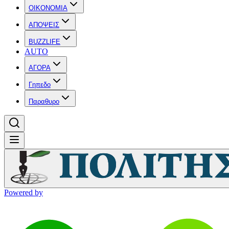
OIKONOMIA
ΑΠΟΨΕΙΣ
BUZZLIFE
AUTO
ΑΓΟΡΑ
Γηπεδο
Παραθυρο
Powered by