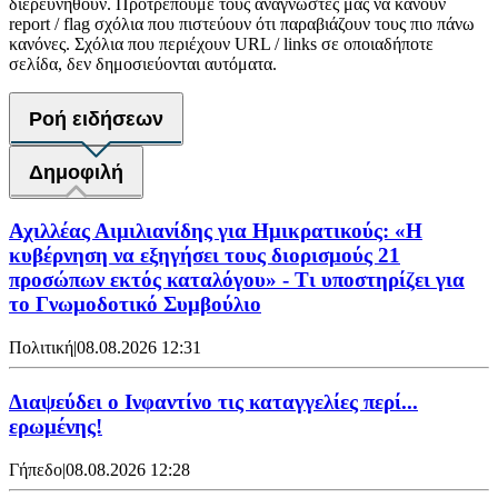
διερευνηθούν. Προτρέπουμε τους αναγνώστες μας να κάνουν
report / flag σχόλια που πιστεύουν ότι παραβιάζουν τους πιο πάνω
κανόνες. Σχόλια που περιέχουν URL / links σε οποιαδήποτε
σελίδα, δεν δημοσιεύονται αυτόματα.
Ροή ειδήσεων
Δημοφιλή
Αχιλλέας Αιμιλιανίδης για Ημικρατικούς: «Η
κυβέρνηση να εξηγήσει τους διορισμούς 21
προσώπων εκτός καταλόγου» - Τι υποστηρίζει για
το Γνωμοδοτικό Συμβούλιο
Πολιτική
|
08.08.2026 12:31
Διαψεύδει ο Ινφαντίνο τις καταγγελίες περί...
ερωμένης!
Γήπεδο
|
08.08.2026 12:28