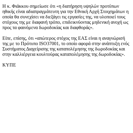
Η κ. Φιάκκου σημείωσε ότι «η διατήρηση υψηλών προτύπων
ηθικής είναι αδιαπραγμάτευτη για την Εθνική Αρχή Στοιχημάτων η
οποία θα συνεχίσει να διεξάγει τις εργασίες της, να υλοποιεί τους
στόχους της με διαφανή τρόπο, επιδεικνύοντας μηδενική ανοχή ως
προς τα φαινόμενα δωροδοκίας και διαφθοράς».
Είπε, επίσης, ότι «απώτερος στόχος της ΕΑΣ είναι η αναγνώρισή
της με το Πρότυπο ISO37001, το οποίο αφορά στην ανάπτυξη ενός
Συστήματος Διαχείρισης της καταπολέμησης της δωροδοκίας και
στην καλλιέργεια κουλτούρας καταπολέμησης της δωροδοκίας».
ΚΥΠΕ