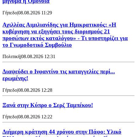
μήνυμα η Ομόνοια
Γήπεδο
|
08.08.2026 11:29
Αχιλλέας Αιμιλιανίδης για Ημικρατικούς: «Η
κυβέρνηση να εξηγήσει τους διορισμούς 21
προσώπων εκτός καταλόγου» - Τι υποστηρίζει για
το Γνωμοδοτικό Συμβούλιο
Πολιτική
|
08.08.2026 12:31
Διαψεύδει ο Ινφαντίνο τις καταγγελίες περί...
ερωμένης!
Γήπεδο
|
08.08.2026 12:28
Ξανά στην Κύπρο ο Σερζ Ταμπέκου!
Γήπεδο
|
08.08.2026 12:22
Διήμερη κράτηση 44 χρόνου στην Πάφο: Υλικό