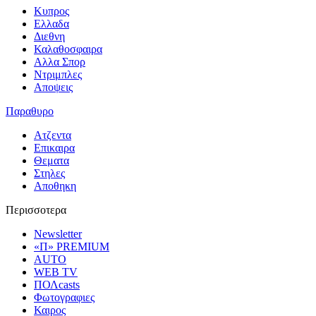
Κυπρος
Ελλαδα
Διεθνη
Καλαθοσφαιρα
Αλλα Σπορ
Ντριμπλες
Αποψεις
Παραθυρο
Ατζεντα
Επικαιρα
Θεματα
Στηλες
Αποθηκη
Περισσοτερα
Newsletter
«Π» PREMIUM
AUTO
WEB TV
ΠΟΛcasts
Φωτογραφιες
Καιρος