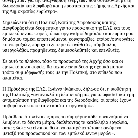
συνεργατών για την αναγνώριση ενεργειών που συνδέονται με τη
δωροδοκία και διαφθορά και η προστασία της φήμης της Αρχής και
της Δημοκρατίας ευρύτερα».
Σημειώνεται ότι η Πολιτική Κατά της Δωροδοκίας και της
Διαφθοράς είναι δεσμευτική για το προσωπικό της ΕΑΣ και τους
εμπλεκόμενους φορείς, όπως οργανισμοί δημόσιου και ευρύτερου
δημόσιου τομέα, εποπτευόμενοι, κοινοπραξίες, εταίροι/συνεργάτες
κοινοπραξιών, πάροχοι εξωτερικής ανάθεσης, σύμβουλοι,
υπεργολάβοι, προμηθευτές, διαμεσολαβητές και επενδυτές.
Σε αυτό το πλαίσιο, τόσο το προσωπικό της Αρχής όσο και οι
εμπλεκόμενοι φορείς, θα τύχουν εκπαίδευσης σχετικά με τον
τρόπο συμμόρφωσής τους με την Πολιτική, στο επίπεδο που
απαιτείται.
Η Πρόεδρος της ΕΑΣ, Ιωάννα Φιάκκου, δήλωσε ότι η υιοθέτηση
της Πολιτικής «αντανακλά τη δέσμευσή μας για αποφασιστικότερη
αντιμετώπιση της διαφθοράς και της δωροδοκίας, οι οποίες έχουν
σοβαρό αντίκτυπο στον εκάστοτε οργανισμό».
Πρόσθεσε ότι «είναι ως προς το συμφέρον κάθε οργανισμού να
λαμβάνει τα δέοντα μέτρα, διαθέτοντας τα κατάλληλα εργαλεία,
ούτως ώστε να είναι σε θέση να αποτρέπει τέτοια φαινόμενα
μεταξύ του προσωπικού και των εμπλεκόμενων μερών».