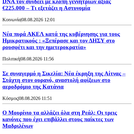
DNA τον συνδέει με κλοπή γεννητριών αξίας
€225.000 – Τι εξετάζει η Αστυνομία
Κοινωνία
|
08.08.2026 12:01
Νέα πυρά ΑΚΕΛ κατά της κυβέρνησης για τους
Ημικρατικούς : «Ξεπέρασε και τον ΔΗΣΥ στο
ρουσφέτι και την ημετεροκρατία»
Πολιτική
|
08.08.2026 11:56
Σε συναγερμό η Σικελία: Νέα έκρηξη της Αίτνας –
Στάχτη στον ουρανό, αναστολή αφίξεων στο
αεροδρόμιο της Κατάνια
Κόσμος
|
08.08.2026 11:51
Ο Μουρίνιο τα αλλάζει όλα στη Ρεάλ: Οι τρεις
κανόνες που έχει επιβάλλει στους παίκτες των
Μαδριλένων