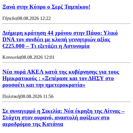
Ξανά στην Κύπρο ο Σερζ Ταμπέκου!
Γήπεδο
|
08.08.2026 12:22
Διήμερη κράτηση 44 χρόνου στην Πάφο: Υλικό
DNA τον συνδέει με κλοπή γεννητριών αξίας
€225.000 – Τι εξετάζει η Αστυνομία
Κοινωνία
|
08.08.2026 12:01
Νέα πυρά ΑΚΕΛ κατά της κυβέρνησης για τους
Ημικρατικούς : «Ξεπέρασε και τον ΔΗΣΥ στο
ρουσφέτι και την ημετεροκρατία»
Πολιτική
|
08.08.2026 11:56
Σε συναγερμό η Σικελία: Νέα έκρηξη της Αίτνας –
Στάχτη στον ουρανό, αναστολή αφίξεων στο
αεροδρόμιο της Κατάνια