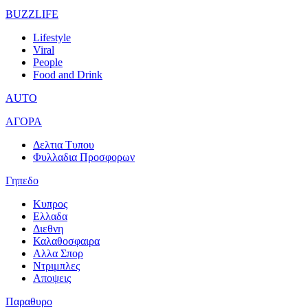
BUZZLIFE
Lifestyle
Viral
People
Food and Drink
AUTO
ΑΓΟΡΑ
Δελτια Τυπου
Φυλλαδια Προσφορων
Γηπεδο
Κυπρος
Ελλαδα
Διεθνη
Καλαθοσφαιρα
Αλλα Σπορ
Ντριμπλες
Αποψεις
Παραθυρο