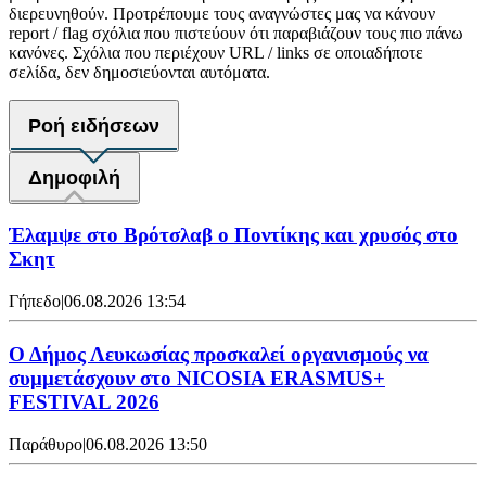
διερευνηθούν. Προτρέπουμε τους αναγνώστες μας να κάνουν
report / flag σχόλια που πιστεύουν ότι παραβιάζουν τους πιο πάνω
κανόνες. Σχόλια που περιέχουν URL / links σε οποιαδήποτε
σελίδα, δεν δημοσιεύονται αυτόματα.
Ροή ειδήσεων
Δημοφιλή
Έλαμψε στο Βρότσλαβ ο Ποντίκης και χρυσός στο
Σκητ
Γήπεδο
|
06.08.2026 13:54
Ο Δήμος Λευκωσίας προσκαλεί οργανισμούς να
συμμετάσχουν στο NICOSIA ERASMUS+
FESTIVAL 2026
Παράθυρο
|
06.08.2026 13:50