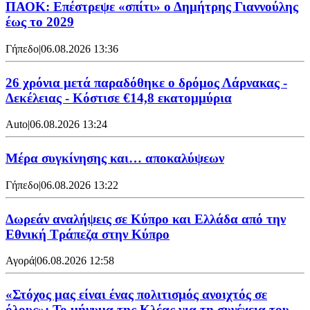
ΠΑΟΚ: Επέστρεψε «σπίτι» ο Δημήτρης Γιαννούλης
έως το 2029
Γήπεδο
|
06.08.2026 13:36
26 χρόνια μετά παραδόθηκε ο δρόμος Λάρνακας -
Δεκέλειας - Κόστισε €14,8 εκατομμύρια
Auto
|
06.08.2026 13:24
Mέρα συγκίνησης και… αποκαλύψεων
Γήπεδο
|
06.08.2026 13:22
Δωρεάν αναλήψεις σε Κύπρο και Ελλάδα από την
Εθνική Τράπεζα στην Κύπρο
Αγορά
|
06.08.2026 12:58
«Στόχος μας είναι ένας πολιτισμός ανοιχτός σε
όλους»: Το μήνυμα της Κλέας για τη συνέχεια του