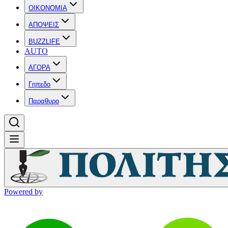
OIKONOMIA
ΑΠΟΨΕΙΣ
BUZZLIFE
AUTO
ΑΓΟΡΑ
Γηπεδο
Παραθυρο
Powered by