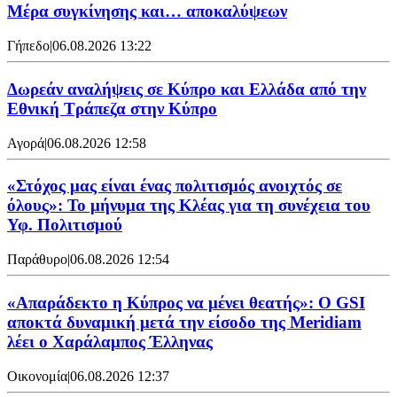
Mέρα συγκίνησης και… αποκαλύψεων
Γήπεδο
|
06.08.2026 13:22
Δωρεάν αναλήψεις σε Κύπρο και Ελλάδα από την
Εθνική Τράπεζα στην Κύπρο
Αγορά
|
06.08.2026 12:58
«Στόχος μας είναι ένας πολιτισμός ανοιχτός σε
όλους»: Το μήνυμα της Κλέας για τη συνέχεια του
Υφ. Πολιτισμού
Παράθυρο
|
06.08.2026 12:54
«Απαράδεκτο η Κύπρος να μένει θεατής»: Ο GSI
αποκτά δυναμική μετά την είσοδο της Meridiam
λέει ο Χαράλαμπος Έλληνας
Οικονομία
|
06.08.2026 12:37