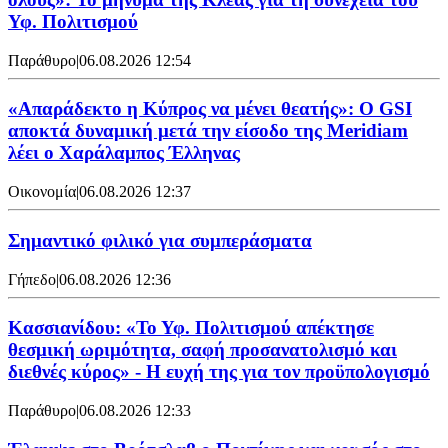
Υφ. Πολιτισμού
Παράθυρο
|
06.08.2026 12:54
«Απαράδεκτο η Κύπρος να μένει θεατής»: Ο GSI
αποκτά δυναμική μετά την είσοδο της Meridiam
λέει ο Χαράλαμπος Έλληνας
Οικονομία
|
06.08.2026 12:37
Σημαντικό φιλικό για συμπεράσματα
Γήπεδο
|
06.08.2026 12:36
Κασσιανίδου: «Το Υφ. Πολιτισμού απέκτησε
θεσμική ωριμότητα, σαφή προσανατολισμό και
διεθνές κύρος» - Η ευχή της για τον προϋπολογισμό
Παράθυρο
|
06.08.2026 12:33