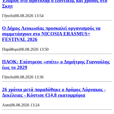
Έλαμψε στο Βρότσλαβ ο Ποντίκης και χρυσός στο
Σκητ
Γήπεδο
|
06.08.2026 13:54
Ο Δήμος Λευκωσίας προσκαλεί οργανισμούς να
συμμετάσχουν στο NICOSIA ERASMUS+
FESTIVAL 2026
Παράθυρο
|
06.08.2026 13:50
ΠΑΟΚ: Επέστρεψε «σπίτι» ο Δημήτρης Γιαννούλης
έως το 2029
Γήπεδο
|
06.08.2026 13:36
26 χρόνια μετά παραδόθηκε ο δρόμος Λάρνακας -
Δεκέλειας - Κόστισε €14,8 εκατομμύρια
Auto
|
06.08.2026 13:24