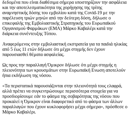
δεδομένα που είναι διαθέσιμα σήμερα υποστηρίζουν την ασφάλεια
και την αποτελεσματικότητα της χορήγησης της τρίτης
αναμνηστικής δόσης του εμβολίου κατά της Covid-19 με την
παρέλευση τριών μηνών από την δεύτερη δόση, δήλωσε ο
επικεφαλής της Εμβολιαστικής Στρατηγικής του Ευρωπαϊκού
Οργανισμού Φαρμάκων (EMA) Μάρκο Καβαλέρι κατά την
διάρκεια συνέντευξης Τύπου.
Αναφερόμενος στην εμβολιαστική εκστρατεία για τα παιδιά ηλικίας
από 5 έως 11 ετών δήλωσε ότι μέχρι στιγμής δεν έχουν
παρουσιασθεί θέματα ασφαλείας.
Ως προς την παραλλαγή Όμικρον δήλωσε ότι μέχρι στιγμής η
πλειονότητα των κρουσμάτων στην Ευρωπαϊκή Ενωση αποτελούν
ήπια εκδήλωση της νόσου.
«Τα περιστατικά παρουσιάζονται στην πλειονότητά τους ελαφρά,
αλλά πρέπει να συγκεντρώσουμε περισσότερα στοιχεία για να
προσδιορίσουμε εάν το φάσμα της σοβαρότητας της νόσου που
προκαλεί η Όμικρον είναι διαφορετικό από το φάσμα των άλλων
παραλλαγών που έχουν κυκλοφορήσει μέχρι σήμερα», πρόσθεσε ο
Μάρκο Καβαλέρι.