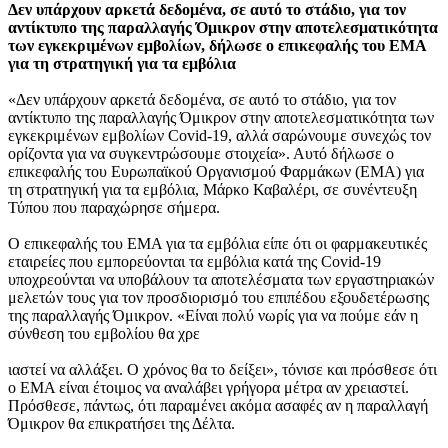
Δεν υπάρχουν αρκετά δεδομένα, σε αυτό το στάδιο, για τον
αντίκτυπο της παραλλαγής Όμικρον στην αποτελεσματικότητα
των εγκεκριμένων εμβολίων, δήλωσε ο επικεφαλής του ΕΜΑ
για τη στρατηγική για τα εμβόλια
«Δεν υπάρχουν αρκετά δεδομένα, σε αυτό το στάδιο, για τον
αντίκτυπο της παραλλαγής Όμικρον στην αποτελεσματικότητα των
εγκεκριμένων εμβολίων Covid-19, αλλά σαρώνουμε συνεχώς τον
ορίζοντα για να συγκεντρώσουμε στοιχεία». Αυτό δήλωσε ο
επικεφαλής του Ευρωπαϊκού Οργανισμού Φαρμάκων (ΕΜΑ) για
τη στρατηγική για τα εμβόλια, Μάρκο Καβαλέρι, σε συνέντευξη
Τύπου που παραχώρησε σήμερα.
Ο επικεφαλής του ΕΜΑ για τα εμβόλια είπε ότι οι φαρμακευτικές
εταιρείες που εμπορεύονται τα εμβόλια κατά της Covid-19
υποχρεούνται να υποβάλουν τα αποτελέσματα των εργαστηριακών
μελετών τους για τον προσδιορισμό του επιπέδου εξουδετέρωσης
της παραλλαγής Όμικρον. «Είναι πολύ νωρίς για να πούμε εάν η
σύνθεση του εμβολίου θα χρε
ιαστεί να αλλάξει. Ο χρόνος θα το δείξει», τόνισε και πρόσθεσε ότι
ο ΕΜΑ είναι έτοιμος να αναλάβει γρήγορα μέτρα αν χρειαστεί.
Πρόσθεσε, πάντως, ότι παραμένει ακόμα ασαφές αν η παραλλαγή
Όμικρον θα επικρατήσει της Δέλτα.