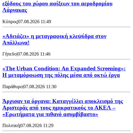
εξόδους του χώρου αφίξεων του αεροδρομίου
Λάρνακας
Κύπρος
|
07.08.2026 11:49
«Αδειάζει» η μεταγραφική κλεψύδρα στον
Απόλλωνα!
Γήπεδο
|
07.08.2026 11:46
«The Urban Condition: An Expanded Screening»:
Η μεταμόρφωση της πόλης μέσα από οκτώ έργα
Παράθυρο
|
07.08.2026 11:30
Άρχισαν τα όργανα: Καταγγέλλει αποκλεισμό της
Αριστεράς από τους ημικρατικούς το ΑΚΕΛ –
«Ερωτήματα για πιθανό ασυμβίβαστο»
Πολιτική
|
07.08.2026 11:29