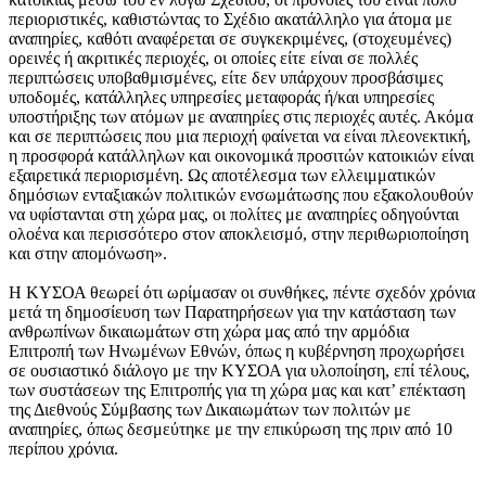
περιοριστικές, καθιστώντας το Σχέδιο ακατάλληλο για άτομα με
αναπηρίες, καθότι αναφέρεται σε συγκεκριμένες, (στοχευμένες)
ορεινές ή ακριτικές περιοχές, οι οποίες είτε είναι σε πολλές
περιπτώσεις υποβαθμισμένες, είτε δεν υπάρχουν προσβάσιμες
υποδομές, κατάλληλες υπηρεσίες μεταφοράς ή/και υπηρεσίες
υποστήριξης των ατόμων με αναπηρίες στις περιοχές αυτές. Ακόμα
και σε περιπτώσεις που μια περιοχή φαίνεται να είναι πλεονεκτική,
η προσφορά κατάλληλων και οικονομικά προσιτών κατοικιών είναι
εξαιρετικά περιορισμένη. Ως αποτέλεσμα των ελλειμματικών
δημόσιων ενταξιακών πολιτικών ενσωμάτωσης που εξακολουθούν
να υφίστανται στη χώρα μας, οι πολίτες με αναπηρίες οδηγούνται
ολοένα και περισσότερο στον αποκλεισμό, στην περιθωριοποίηση
και στην απομόνωση».
Η ΚΥΣΟΑ θεωρεί ότι ωρίμασαν οι συνθήκες, πέντε σχεδόν χρόνια
μετά τη δημοσίευση των Παρατηρήσεων για την κατάσταση των
ανθρωπίνων δικαιωμάτων στη χώρα μας από την αρμόδια
Επιτροπή των Ηνωμένων Εθνών, όπως η κυβέρνηση προχωρήσει
σε ουσιαστικό διάλογο με την ΚΥΣΟΑ για υλοποίηση, επί τέλους,
των συστάσεων της Επιτροπής για τη χώρα μας και κατ’ επέκταση
της Διεθνούς Σύμβασης των Δικαιωμάτων των πολιτών με
αναπηρίες, όπως δεσμεύτηκε με την επικύρωση της πριν από 10
περίπου χρόνια.