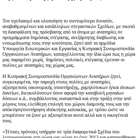
Τον σχεδιασμό και υλοποίηση το συντομότερο δυνατόν,
αναβαθμισμένων και κατάλληλων στεγαστικών Σχεδίων, με σκοπό
τη διασφάλιση της πρόσβασης από τα άτομα με αναπηρίες σε
προγράμματα δημόσιας στέγασης, ανεξάρτητης διαβίωσης και
ενσωμάτωσης τους στην κοινότητα, ζητεί από τα αρμόδια
Υπουργεία Εσωτερικών και Εργασίας η Κυπριακή Συνομοσπονδία
Οργανώσεων Αναπήρων, καταγγέλλοντας την ίδια ώρα πως η χώρα
μας παραμένει χωρίς δημόσιες πολιτικές στέγασης έμειναν οι
πολίτες με αναπηρίες της χώρας μας.
Η Κυπριακή Συνομοσπονδία Οργανώσεων Αναπήρων ζητεί,
συγκεκριμένα, την παροχή στους πολίτες με αναπηρίες
αξιοπρεπούς οικονομικής υποστήριξης, χαμηλότοκων ή/και άτοκων
δανείων, διευκολύνσεων όσον αφορά την καταβολή μηνιαίων
δόσεων κ.ά., συμβάλλοντας ουσιαστικά και στην πράξη στην από
μέρους τους ελεύθερη επιλογή του χώρου διαμονής τους και την
απόκτηση/συντήρηση ιδιόκτητης κατοικίας, με τρόπο ώστε να
μπορέσουν να ζουν με αξιοπρέπεια αυτοί αλλά και η οικογένειά
τους.
«Τέτοιες πρόνοιες υπήρχαν σε τρία διαφορετικά Σχέδια που
λειτουργούσαν στη χώρα μας μέχρι το έτος 2013 και καταργήθηκαν