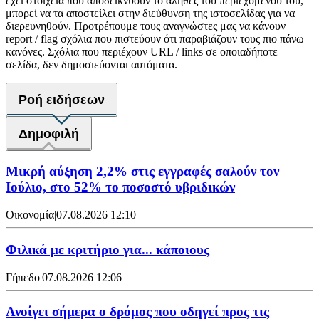
έχει στοιχεία που αποδεικνύουν το αληθές του περιεχομένου του,
μπορεί να τα αποστείλει στην διεύθυνση της ιστοσελίδας για να
διερευνηθούν. Προτρέπουμε τους αναγνώστες μας να κάνουν
report / flag σχόλια που πιστεύουν ότι παραβιάζουν τους πιο πάνω
κανόνες. Σχόλια που περιέχουν URL / links σε οποιαδήποτε
σελίδα, δεν δημοσιεύονται αυτόματα.
Ροή ειδήσεων
Δημοφιλή
Μικρή αύξηση 2,2% στις εγγραφές σαλούν τον
Ιούλιο, στο 52% το ποσοστό υβριδικών
Οικονομία
|
07.08.2026 12:10
Φιλικά με κριτήριο για... κάποιους
Γήπεδο
|
07.08.2026 12:06
Ανοίγει σήμερα ο δρόμος που οδηγεί προς τις