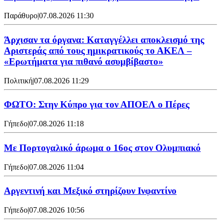
Παράθυρο
|
07.08.2026 11:30
Άρχισαν τα όργανα: Καταγγέλλει αποκλεισμό της
Αριστεράς από τους ημικρατικούς το ΑΚΕΛ –
«Ερωτήματα για πιθανό ασυμβίβαστο»
Πολιτική
|
07.08.2026 11:29
ΦΩΤΟ: Στην Κύπρο για τον ΑΠΟΕΛ ο Πέρες
Γήπεδο
|
07.08.2026 11:18
Με Πορτογαλικό άρωμα ο 16ος στον Ολυμπιακό
Γήπεδο
|
07.08.2026 11:04
Αργεντινή και Μεξικό στηρίζουν Ινφαντίνο
Γήπεδο
|
07.08.2026 10:56