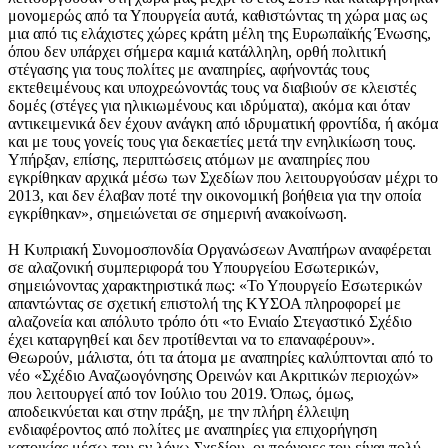
μονομερώς από τα Υπουργεία αυτά, καθιστώντας τη χώρα μας ως
μια από τις ελάχιστες χώρες κράτη μέλη της Ευρωπαϊκής Ένωσης,
όπου δεν υπάρχει σήμερα καμιά κατάλληλη, ορθή πολιτική
στέγασης για τους πολίτες με αναπηρίες, αφήνοντάς τους
εκτεθειμένους και υποχρεώνοντάς τους να διαβιούν σε κλειστές
δομές (στέγες για ηλικιωμένους και ιδρύματα), ακόμα και όταν
αντικειμενικά δεν έχουν ανάγκη από ιδρυματική φροντίδα, ή ακόμα
και με τους γονείς τους για δεκαετίες μετά την ενηλικίωση τους.
Υπήρξαν, επίσης, περιπτώσεις ατόμων με αναπηρίες που
εγκρίθηκαν αρχικά μέσω των Σχεδίων που λειτουργούσαν μέχρι το
2013, και δεν έλαβαν ποτέ την οικονομική βοήθεια για την οποία
εγκρίθηκαν», σημειώνεται σε σημερινή ανακοίνωση.
Η Κυπριακή Συνομοσπονδία Οργανώσεων Αναπήρων αναφέρεται
σε αλαζονική συμπεριφορά του Υπουργείου Εσωτερικών,
σημειώνοντας χαρακτηριστικά πως: «Το Υπουργείο Εσωτερικών
απαντώντας σε σχετική επιστολή της ΚΥΣΟΑ πληροφορεί με
αλαζονεία και απόλυτο τρόπο ότι «το Ενιαίο Στεγαστικό Σχέδιο
έχει καταργηθεί και δεν προτίθενται να το επαναφέρουν».
Θεωρούν, μάλιστα, ότι τα άτομα με αναπηρίες καλύπτονται από το
νέο «Σχέδιο Αναζωογόνησης Ορεινών και Ακριτικών περιοχών»
που λειτουργεί από τον Ιούλιο του 2019. Όπως, όμως,
αποδεικνύεται και στην πράξη, με την πλήρη έλλειψη
ενδιαφέροντος από πολίτες με αναπηρίες για επιχορήγηση
κατοικίας μέσω του εν λόγω Σχεδίου, οι πρόνοιες του είναι πολύ