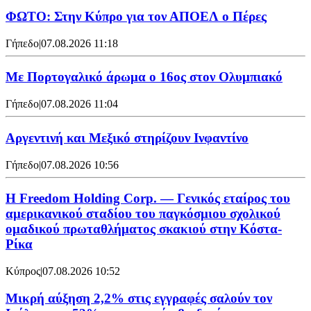
ΦΩΤΟ: Στην Κύπρο για τον ΑΠΟΕΛ ο Πέρες
Γήπεδο
|
07.08.2026 11:18
Με Πορτογαλικό άρωμα ο 16ος στον Ολυμπιακό
Γήπεδο
|
07.08.2026 11:04
Αργεντινή και Μεξικό στηρίζουν Ινφαντίνο
Γήπεδο
|
07.08.2026 10:56
Η Freedom Holding Corp. — Γενικός εταίρος του
αμερικανικού σταδίου του παγκόσμιου σχολικού
ομαδικού πρωταθλήματος σκακιού στην Κόστα-
Ρίκα
Κύπρος
|
07.08.2026 10:52
Μικρή αύξηση 2,2% στις εγγραφές σαλούν τον