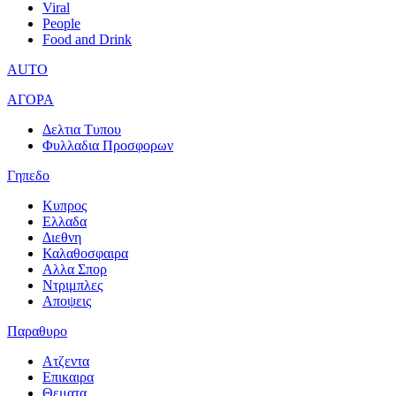
Viral
People
Food and Drink
AUTO
ΑΓΟΡΑ
Δελτια Τυπου
Φυλλαδια Προσφορων
Γηπεδο
Κυπρος
Ελλαδα
Διεθνη
Καλαθοσφαιρα
Αλλα Σπορ
Ντριμπλες
Αποψεις
Παραθυρο
Ατζεντα
Επικαιρα
Θεματα