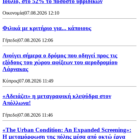
Ιούλιο, στο 52% το ποσοστό υβριδικών
Οικονομία
|
07.08.2026 12:10
Φιλικά με κριτήριο για... κάποιους
Γήπεδο
|
07.08.2026 12:06
Ανοίγει σήμερα ο δρόμος που οδηγεί προς τις
εξόδους του χώρου αφίξεων του αεροδρομίου
Λάρνακας
Κύπρος
|
07.08.2026 11:49
«Αδειάζει» η μεταγραφική κλεψύδρα στον
Απόλλωνα!
Γήπεδο
|
07.08.2026 11:46
«The Urban Condition: An Expanded Screening»:
Η μεταμόρφωση της πόλης μέσα από οκτώ έργα