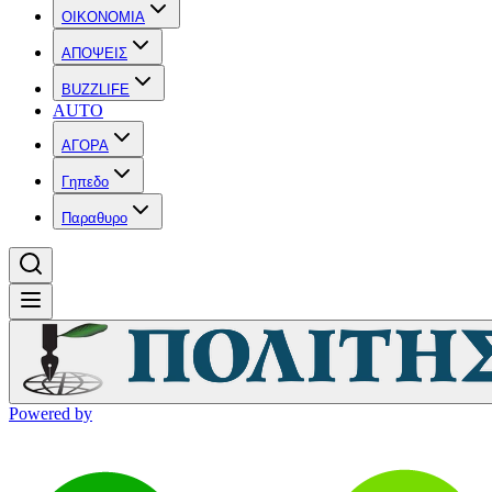
OIKONOMIA
ΑΠΟΨΕΙΣ
BUZZLIFE
AUTO
ΑΓΟΡΑ
Γηπεδο
Παραθυρο
Powered by