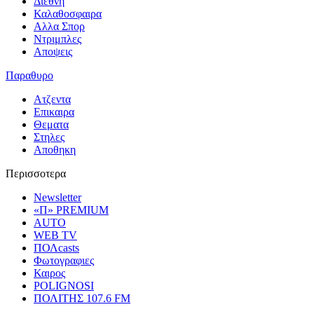
Διεθνη
Καλαθοσφαιρα
Αλλα Σπορ
Ντριμπλες
Αποψεις
Παραθυρο
Ατζεντα
Επικαιρα
Θεματα
Στηλες
Αποθηκη
Περισσοτερα
Newsletter
«Π» PREMIUM
AUTO
WEB TV
ΠΟΛcasts
Φωτογραφιες
Καιρος
POLIGNOSI
ΠΟΛΙΤΗΣ 107.6 FM