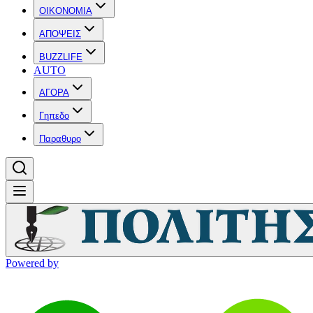
OIKONOMIA
ΑΠΟΨΕΙΣ
BUZZLIFE
AUTO
ΑΓΟΡΑ
Γηπεδο
Παραθυρο
Powered by