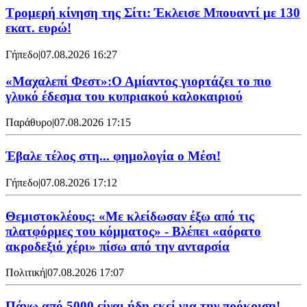
Τρομερή κίνηση της Σίτι: Έκλεισε Μπουαντί με 130
εκατ. ευρώ!
Γήπεδο
|
07.08.2026 16:27
«Μαχαλεπί Φεστ»:Ο Αμίαντος γιορτάζει το πιο
γλυκό έδεσμα του κυπριακού καλοκαιριού
Παράθυρο
|
07.08.2026 17:15
Έβαλε τέλος στη... φημολογία o Μέσι!
Γήπεδο
|
07.08.2026 17:12
Θεμιστοκλέους: «Με κλείδωσαν έξω από τις
πλατφόρμες του κόμματος» - Βλέπει «αόρατο
ακροδεξιό χέρι» πίσω από την ανταρσία
Πολιτική
|
07.08.2026 17:07
Πάνω από 5000 είναι ήδη εκεί για την πρόκριση!