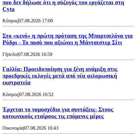
που δεν δήλωσε ότι η σύζυγός του εργάζεται στη
Cyta
Κύπρος
|
07.08.2026 17:00
Στο «κενό» η πρώτη πρόταση της Μπαρτσελόνα για
Ρόδρι - Το ποσό που αξιώνει η Μάντσεστερ Σίτι
Γήπεδο
|
07.08.2026 16:59
Γαλλία: Προειδοποίηση για ξένη ανάμιξη στις
προεδρικές εκλογές μετά από νέα φιλορωσική
εκστρατεία
Κόσμος
|
07.08.2026 16:52
Έρχεται το νομοσχέδιο για συντάξεις- Στους
κοινωνικούς εταίρους τις επόμενες μέρες
Οικονομία
|
07.08.2026 16:43