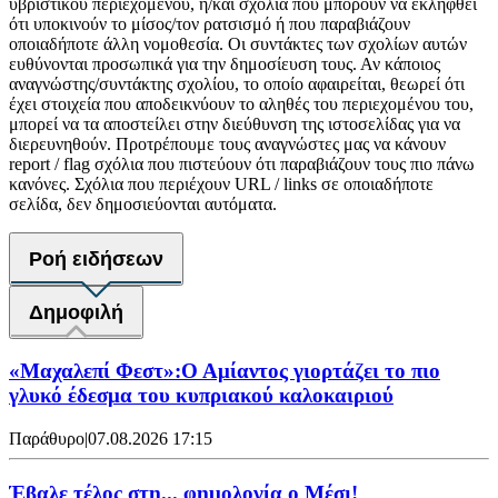
υβριστικού περιεχομένου, ή/και σχόλια που μπορούν να εκληφθεί
ότι υποκινούν το μίσος/τον ρατσισμό ή που παραβιάζουν
οποιαδήποτε άλλη νομοθεσία. Οι συντάκτες των σχολίων αυτών
ευθύνονται προσωπικά για την δημοσίευση τους. Αν κάποιος
αναγνώστης/συντάκτης σχολίου, το οποίο αφαιρείται, θεωρεί ότι
έχει στοιχεία που αποδεικνύουν το αληθές του περιεχομένου του,
μπορεί να τα αποστείλει στην διεύθυνση της ιστοσελίδας για να
διερευνηθούν. Προτρέπουμε τους αναγνώστες μας να κάνουν
report / flag σχόλια που πιστεύουν ότι παραβιάζουν τους πιο πάνω
κανόνες. Σχόλια που περιέχουν URL / links σε οποιαδήποτε
σελίδα, δεν δημοσιεύονται αυτόματα.
Ροή ειδήσεων
Δημοφιλή
«Μαχαλεπί Φεστ»:Ο Αμίαντος γιορτάζει το πιο
γλυκό έδεσμα του κυπριακού καλοκαιριού
Παράθυρο
|
07.08.2026 17:15
Έβαλε τέλος στη... φημολογία o Μέσι!