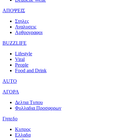
ΑΠΟΨΕΙΣ
Στηλες
Αναλυσεις
Αρθρογραφοι
BUZZLIFE
Lifestyle
Viral
People
Food and Drink
AUTO
ΑΓΟΡΑ
Δελτια Τυπου
Φυλλαδια Προσφορων
Γηπεδο
Κυπρος
Ελλαδα