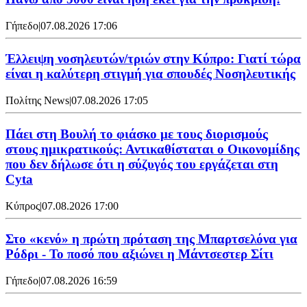
Γήπεδο
|
07.08.2026 17:06
Έλλειψη νοσηλευτών/τριών στην Κύπρο: Γιατί τώρα
είναι η καλύτερη στιγμή για σπουδές Νοσηλευτικής
Πολίτης News
|
07.08.2026 17:05
Πάει στη Βουλή το φιάσκο με τους διορισμούς
στους ημικρατικούς: Αντικαθίσταται ο Οικονομίδης
που δεν δήλωσε ότι η σύζυγός του εργάζεται στη
Cyta
Κύπρος
|
07.08.2026 17:00
Στο «κενό» η πρώτη πρόταση της Μπαρτσελόνα για
Ρόδρι - Το ποσό που αξιώνει η Μάντσεστερ Σίτι
Γήπεδο
|
07.08.2026 16:59