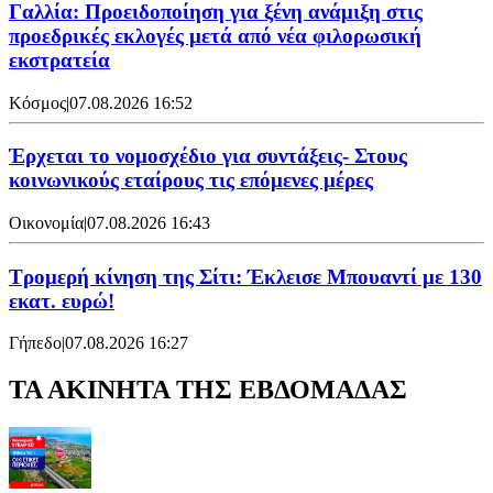
Γαλλία: Προειδοποίηση για ξένη ανάμιξη στις
προεδρικές εκλογές μετά από νέα φιλορωσική
εκστρατεία
Κόσμος
|
07.08.2026 16:52
Έρχεται το νομοσχέδιο για συντάξεις- Στους
κοινωνικούς εταίρους τις επόμενες μέρες
Οικονομία
|
07.08.2026 16:43
Τρομερή κίνηση της Σίτι: Έκλεισε Μπουαντί με 130
εκατ. ευρώ!
Γήπεδο
|
07.08.2026 16:27
ΤΑ ΑΚΙΝΗΤΑ ΤΗΣ ΕΒΔΟΜΑΔΑΣ