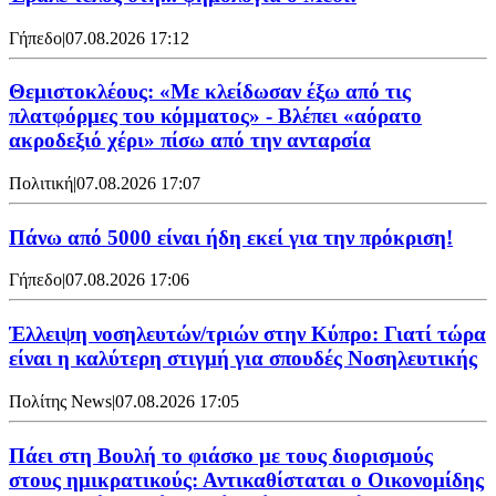
Γήπεδο
|
07.08.2026 17:12
Θεμιστοκλέους: «Με κλείδωσαν έξω από τις
πλατφόρμες του κόμματος» - Βλέπει «αόρατο
ακροδεξιό χέρι» πίσω από την ανταρσία
Πολιτική
|
07.08.2026 17:07
Πάνω από 5000 είναι ήδη εκεί για την πρόκριση!
Γήπεδο
|
07.08.2026 17:06
Έλλειψη νοσηλευτών/τριών στην Κύπρο: Γιατί τώρα
είναι η καλύτερη στιγμή για σπουδές Νοσηλευτικής
Πολίτης News
|
07.08.2026 17:05
Πάει στη Βουλή το φιάσκο με τους διορισμούς
στους ημικρατικούς: Αντικαθίσταται ο Οικονομίδης