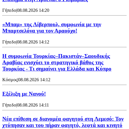
Γήπεδο
|
08.08.2026 14:20
«Μπαμ» της Λίβερπουλ, συμφωνία με την
Μπαρτσελόνα για τον Αραούχο!
Γήπεδο
|
08.08.2026 14:12
Η συμφωνία Τουρκίας–Πακιστάν–Σαουδικής
Αραβίας ενισχύει το στρατηγικό βάθος της
Τουρκίας - Τι σημαίνει για Ελλάδα και Κύπρο
Κόσμος
|
08.08.2026 14:12
Εξέλιξη με Νανού!
Γήπεδο
|
08.08.2026 14:11
Νέα επίθεση σε διανομέα φαγητού στη Λεμεσό: Τον
χτύπησαν και του πήραν φαγητό, λεφτά και κινητό