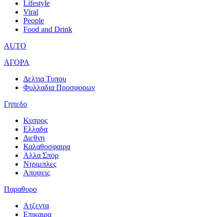
Lifestyle
Viral
People
Food and Drink
AUTO
ΑΓΟΡΑ
Δελτια Τυπου
Φυλλαδια Προσφορων
Γηπεδο
Κυπρος
Ελλαδα
Διεθνη
Καλαθοσφαιρα
Αλλα Σπορ
Ντριμπλες
Αποψεις
Παραθυρο
Ατζεντα
Επικαιρα