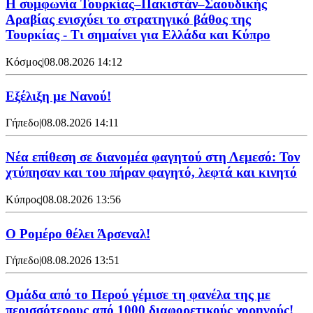
Η συμφωνία Τουρκίας–Πακιστάν–Σαουδικής
Αραβίας ενισχύει το στρατηγικό βάθος της
Τουρκίας - Τι σημαίνει για Ελλάδα και Κύπρο
Κόσμος
|
08.08.2026 14:12
Εξέλιξη με Νανού!
Γήπεδο
|
08.08.2026 14:11
Νέα επίθεση σε διανομέα φαγητού στη Λεμεσό: Τον
χτύπησαν και του πήραν φαγητό, λεφτά και κινητό
Κύπρος
|
08.08.2026 13:56
Ο Ρομέρο θέλει Άρσεναλ!
Γήπεδο
|
08.08.2026 13:51
Ομάδα από το Περού γέμισε τη φανέλα της με
περισσότερους από 1000 διαφορετικούς χορηγούς!