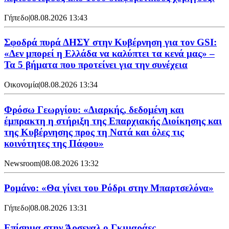
Γήπεδο
|
08.08.2026 13:43
Σφοδρά πυρά ΔΗΣΥ στην Κυβέρνηση για τον GSI:
«Δεν μπορεί η Ελλάδα να καλύπτει τα κενά μας» –
Τα 5 βήματα που προτείνει για την συνέχεια
Οικονομία
|
08.08.2026 13:34
Φρόσω Γεωργίου: «Διαρκής, δεδομένη και
έμπρακτη η στήριξη της Επαρχιακής Διοίκησης και
της Κυβέρνησης προς τη Νατά και όλες τις
κοινότητες της Πάφου»
Newsroom
|
08.08.2026 13:32
Ρομάνο: «Θα γίνει του Ρόδρι στην Μπαρτσελόνα»
Γήπεδο
|
08.08.2026 13:31
Επίσημα στην Άρσεναλ ο Γκιμαράες