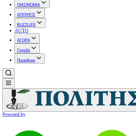
OIKONOMIA
ΑΠΟΨΕΙΣ
BUZZLIFE
AUTO
ΑΓΟΡΑ
Γηπεδο
Παραθυρο
Powered by