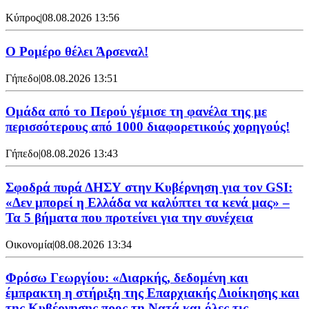
Κύπρος
|
08.08.2026 13:56
Ο Ρομέρο θέλει Άρσεναλ!
Γήπεδο
|
08.08.2026 13:51
Ομάδα από το Περού γέμισε τη φανέλα της με
περισσότερους από 1000 διαφορετικούς χορηγούς!
Γήπεδο
|
08.08.2026 13:43
Σφοδρά πυρά ΔΗΣΥ στην Κυβέρνηση για τον GSI:
«Δεν μπορεί η Ελλάδα να καλύπτει τα κενά μας» –
Τα 5 βήματα που προτείνει για την συνέχεια
Οικονομία
|
08.08.2026 13:34
Φρόσω Γεωργίου: «Διαρκής, δεδομένη και
έμπρακτη η στήριξη της Επαρχιακής Διοίκησης και
της Κυβέρνησης προς τη Νατά και όλες τις