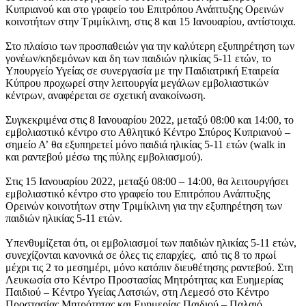
Κυπριανού και στο γραφείο του Επιτρόπου Ανάπτυξης Ορεινών
κοινοτήτων στην Τριμίκλινη, στις 8 και 15 Ιανουαρίου, αντίστοιχα.
Στο πλαίσιο των προσπαθειών για την καλύτερη εξυπηρέτηση των
γονέων/κηδεμόνων και δη των παιδιών ηλικίας 5-11 ετών, το
Υπουργείο Υγείας σε συνεργασία με την Παιδιατρική Εταιρεία
Κύπρου προχωρεί στην λειτουργία μεγάλων εμβολιαστικών
κέντρων, αναφέρεται σε σχετική ανακοίνωση.
Συγκεκριμένα στις 8 Ιανουαρίου 2022, μεταξύ 08:00 και 14:00, το
εμβολιαστικό κέντρο στο Αθλητικό Κέντρο Σπύρος Κυπριανού –
σημείο Α’ θα εξυπηρετεί μόνο παιδιά ηλικίας 5-11 ετών (walk in
και ραντεβού μέσω της πύλης εμβολιασμού).
Στις 15 Ιανουαρίου 2022, μεταξύ 08:00 – 14:00, θα λειτουργήσει
εμβολιαστικό κέντρο στο γραφείο του Επιτρόπου Ανάπτυξης
Ορεινών κοινοτήτων στην Τριμίκλινη για την εξυπηρέτηση των
παιδιών ηλικίας 5-11 ετών.
Υπενθυμίζεται ότι, οι εμβολιασμοί των παιδιών ηλικίας 5-11 ετών,
συνεχίζονται κανονικά σε όλες τις επαρχίες, από τις 8 το πρωί
μέχρι τις 2 το μεσημέρι, μόνο κατόπιν διευθέτησης ραντεβού. Στη
Λευκωσία στο Κέντρο Προστασίας Μητρότητας και Ευημερίας
Παιδιού – Κέντρο Υγείας Λατσιών, στη Λεμεσό στο Κέντρο
Προστασίας Μητρότητας και Ευημερίας Παιδιού – Παλαιό