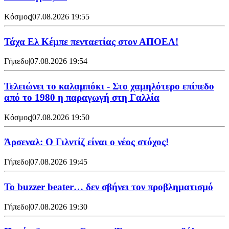
Κόσμος
|
07.08.2026 19:55
Τάχα Ελ Κέμπε πενταετίας στον ΑΠΟΕΛ!
Γήπεδο
|
07.08.2026 19:54
Τελειώνει το καλαμπόκι - Στο χαμηλότερο επίπεδο
από το 1980 η παραγωγή στη Γαλλία
Κόσμος
|
07.08.2026 19:50
Άρσεναλ: Ο Γιλντίζ είναι ο νέος στόχος!
Γήπεδο
|
07.08.2026 19:45
Το buzzer beater… δεν σβήνει τoν προβληματισμό
Γήπεδο
|
07.08.2026 19:30