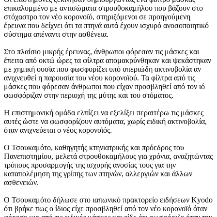
επικαλυμμένο με αντισώματα στρουθοκαμήλου που βάζουν στο
στόχαστρο τον νέο κορονοϊό, στηριζόμενοι σε προηγούμενη
έρευνα που δείχνει ότι τα πτηνά αυτά έχουν ισχυρό ανοσοποιητικό
σύστημα απέναντι στην ασθένεια.
Στο πλαίσιο μικρής έρευνας, άνθρωποι φόρεσαν τις μάσκες και
έπειτα από οκτώ ώρες τα φίλτρα απομακρύνθηκαν και ψεκάστηκαν
με χημική ουσία που φωσφορίζει υπό υπεριώδη ακτινοβολία αν
ανιχνευθεί η παρουσία του νέου κορονοϊού. Τα φίλτρα από τις
μάσκες που φόρεσαν άνθρωποι που είχαν προσβληθεί από τον ιό
φωσφόριζαν στην περιοχή της μύτης και του στόματος.
Η επιστημονική ομάδα ελπίζει να εξελίξει περαιτέρω τις μάσκες
αυτές ώστε να φωσφορίζουν αυτόματα, χωρίς ειδική ακτινοβολία,
όταν ανιχνεύεται ο νέος κορονοϊός.
Ο Τσουκαμότο, καθηγητής κτηνιατρικής και πρόεδρος του
Πανεπιστημίου, μελετά στρουθοκαμήλους για χρόνια, αναζητώντας
τρόπους προσαρμογής της ισχυρής ανοσίας τους για την
καταπολέμηση της γρίπης των πτηνών, αλλεργιών και άλλων
ασθενειών.
Ο Τσουκαμότο δήλωσε στο ιαπωνικό πρακτορείο ειδήσεων Kyodo
ότι βρήκε πως ο ίδιος είχε προσβληθεί από τον νέο κορονοϊό όταν