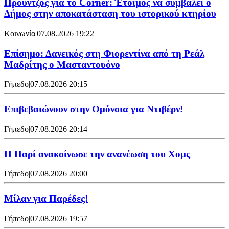
Προύντζος για το Corner: Έτοιμος να συμβάλει ο
Δήμος στην αποκατάσταση του ιστορικού κτηρίου
Κοινωνία
|
07.08.2026 19:22
Επίσημο: Δανεικός στη Φιορεντίνα από τη Ρεάλ
Μαδρίτης ο Μασταντουόνο
Γήπεδο
|
07.08.2026 20:15
Επιβεβαιώνουν στην Ομόνοια για Ντιβέρν!
Γήπεδο
|
07.08.2026 20:14
Η Παρί ανακοίνωσε την ανανέωση του Χομς
Γήπεδο
|
07.08.2026 20:00
Μίλαν για Παρέδες!
Γήπεδο
|
07.08.2026 19:57