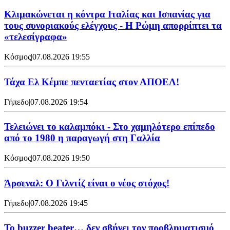
Κλιμακώνεται η κόντρα Ιταλίας και Ισπανίας για
τους συνοριακούς ελέγχους - Η Ρώμη απορρίπτει τα
«τελεσίγραφα»
Κόσμος
|
07.08.2026 19:55
Τάχα Ελ Κέμπε πενταετίας στον ΑΠΟΕΛ!
Γήπεδο
|
07.08.2026 19:54
Τελειώνει το καλαμπόκι - Στο χαμηλότερο επίπεδο
από το 1980 η παραγωγή στη Γαλλία
Κόσμος
|
07.08.2026 19:50
Άρσεναλ: Ο Γιλντίζ είναι ο νέος στόχος!
Γήπεδο
|
07.08.2026 19:45
Το buzzer beater… δεν σβήνει τoν προβληματισμό