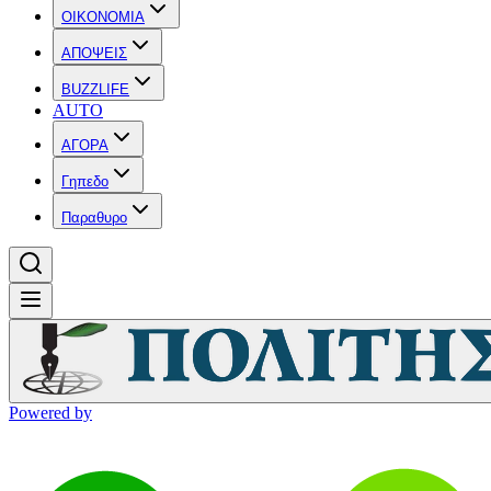
OIKONOMIA
ΑΠΟΨΕΙΣ
BUZZLIFE
AUTO
ΑΓΟΡΑ
Γηπεδο
Παραθυρο
Powered by