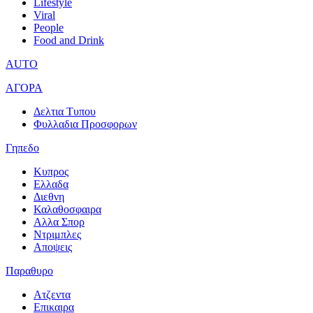
Lifestyle
Viral
People
Food and Drink
AUTO
ΑΓΟΡΑ
Δελτια Τυπου
Φυλλαδια Προσφορων
Γηπεδο
Κυπρος
Ελλαδα
Διεθνη
Καλαθοσφαιρα
Αλλα Σπορ
Ντριμπλες
Αποψεις
Παραθυρο
Ατζεντα
Επικαιρα