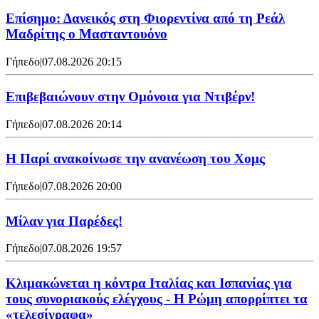
Επίσημο: Δανεικός στη Φιορεντίνα από τη Ρεάλ
Μαδρίτης ο Μασταντουόνο
Γήπεδο
|
07.08.2026 20:15
Επιβεβαιώνουν στην Ομόνοια για Ντιβέρν!
Γήπεδο
|
07.08.2026 20:14
Η Παρί ανακοίνωσε την ανανέωση του Χομς
Γήπεδο
|
07.08.2026 20:00
Μίλαν για Παρέδες!
Γήπεδο
|
07.08.2026 19:57
Κλιμακώνεται η κόντρα Ιταλίας και Ισπανίας για
τους συνοριακούς ελέγχους - Η Ρώμη απορρίπτει τα
«τελεσίγραφα»