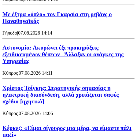
Mε έξτρα «όπλο» τον Γκαρσία στη ρεβάνς ο
Παναθηναϊκός
Γήπεδο
|
07.08.2026 14:14
Αστυνομία: Ακυρώνει έξι προκηρύξεις
εξειδικευμένων θέσεων - Άλλαξαν οι ανάγκες της
Υπηρεσίας
Κύπρος
|
07.08.2026 14:11
Χρίστος Τσίγκης: Στρατηγικής σημασίας η
ηλεκτρική διασύνδεση, αλλά χρειάζεται σαφές
σχέδιο [ηχητικό]
Κύπρος
|
07.08.2026 14:06
Κέρκεζ: «Είμαι σίγουρος μια μέρα, να είμαστε πάλι
μαζί»