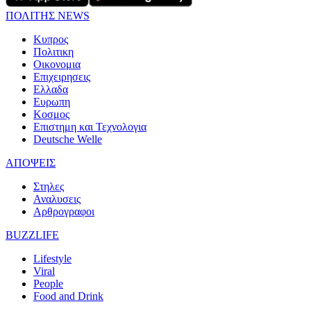
ΠΟΛΙΤΗΣ NEWS
Κυπρος
Πολιτικη
Οικονομια
Επιχειρησεις
Ελλαδα
Ευρωπη
Κοσμος
Επιστημη και Τεχνολογια
Deutsche Welle
ΑΠΟΨΕΙΣ
Στηλες
Αναλυσεις
Αρθρογραφοι
BUZZLIFE
Lifestyle
Viral
People
Food and Drink