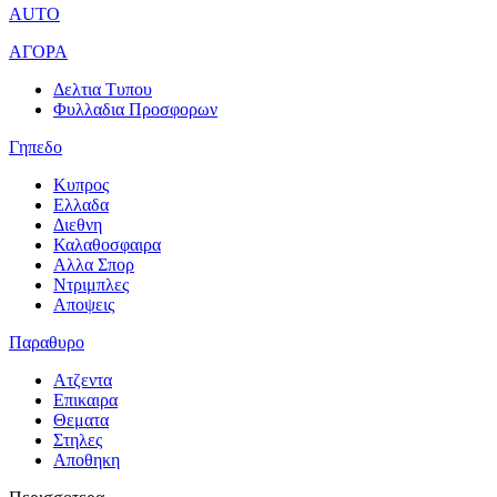
AUTO
ΑΓΟΡΑ
Δελτια Τυπου
Φυλλαδια Προσφορων
Γηπεδο
Κυπρος
Ελλαδα
Διεθνη
Καλαθοσφαιρα
Αλλα Σπορ
Ντριμπλες
Αποψεις
Παραθυρο
Ατζεντα
Επικαιρα
Θεματα
Στηλες
Αποθηκη