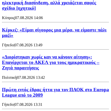
ηλεκτρική διασύνδεση, αλλά χρειάζεται σαφές
σχέδιο [ηχητικό]
Κύπρος
|
07.08.2026 14:06
Κέρκεζ: «Είμαι σίγουρος μια μέρα, να είμαστε πάλι
μαζί»
Γήπεδο
|
07.08.2026 13:49
«Διορίστηκαν χωρίς καν να κάνουν αίτηση»:
Επανέρχεται το ΑΚΕΛ για τους ημικρατικούς –
Ζητά παραιτήσεις
Πολιτική
|
07.08.2026 13:42
Πρώτη εντός έδρας ήττα για τον ΠΑΟΚ στο Europa
League από το 2009
Γήπεδο
|
07.08.2026 13:31