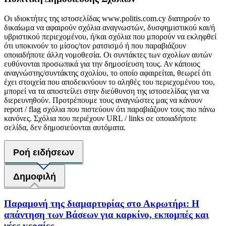
Οι ιδιοκτήτες της ιστοσελίδας www.politis.com.cy διατηρούν το
δικαίωμα να αφαιρούν σχόλια αναγνωστών, δυσφημιστικού και/ή
υβριστικού περιεχομένου, ή/και σχόλια που μπορούν να εκληφθεί
ότι υποκινούν το μίσος/τον ρατσισμό ή που παραβιάζουν
οποιαδήποτε άλλη νομοθεσία. Οι συντάκτες των σχολίων αυτών
ευθύνονται προσωπικά για την δημοσίευση τους. Αν κάποιος
αναγνώστης/συντάκτης σχολίου, το οποίο αφαιρείται, θεωρεί ότι
έχει στοιχεία που αποδεικνύουν το αληθές του περιεχομένου του,
μπορεί να τα αποστείλει στην διεύθυνση της ιστοσελίδας για να
διερευνηθούν. Προτρέπουμε τους αναγνώστες μας να κάνουν
report / flag σχόλια που πιστεύουν ότι παραβιάζουν τους πιο πάνω
κανόνες. Σχόλια που περιέχουν URL / links σε οποιαδήποτε
σελίδα, δεν δημοσιεύονται αυτόματα.
Ροή ειδήσεων
Δημοφιλή
Παραμονή της διαμαρτυρίας στο Ακρωτήρι: Η
απάντηση των Βάσεων για καρκίνο, εκπομπές και
νέες κεραίες