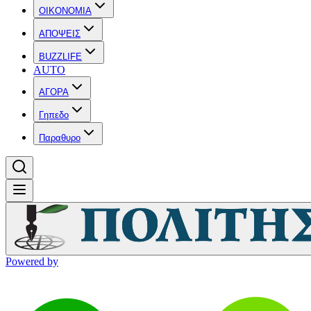
OIKONOMIA
ΑΠΟΨΕΙΣ
BUZZLIFE
AUTO
ΑΓΟΡΑ
Γηπεδο
Παραθυρο
Powered by