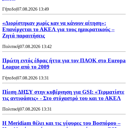
Γήπεδο
|
07.08.2026 13:49
«Διορίστηκαν χωρίς καν να κάνουν αίτηση»:
Επανέρχεται το ΑΚΕΛ για τους ημικρατικούς –
Ζητά παραιτήσεις
Πολιτική
|
07.08.2026 13:42
Πρώτη εντός έδρας ήττα για τον ΠΑΟΚ στο Europa
League από το 2009
Γήπεδο
|
07.08.2026 13:31
Πίεση ΔΗΣΥ στην κυβέρνηση για GSI: «Τερματίστε
τις αντιφάσεις» - Στο στόχαστρό του και το ΑΚΕΛ
Πολιτική
|
07.08.2026 13:31
Η Meridiam θέλει και τις γέφυρες του Βοσπόρου –