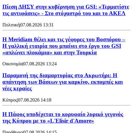
Πίεση ΔΗΣΥ στην κυβέρνηση για GSI: «Τερματίστε
τις αντιφάσεις» - Στο στόχαστρό του και το ΑΚΕΛ
Πολιτική
|
07.08.2026 13:31
Η Meridiam θέλει και τις γέφυρες του Βοσπόρου –
Η γαλλική εταιρία που μπαίνει στο έργο του GSI
«απλώνει πλοκάμια» και στην Τουρκία
Οικονομία
|
07.08.2026 13:24
Παραμονή της διαμαρτυρίας στο Ακρωτήρι: Η
απάντηση των Βάσεων για καρκίνο, εκπομπές και
νέες κεραίες
Κύπρος
|
07.08.2026 14:18
Η Πάφος υποδέχεται το κορυφαίο λυρικό γεγονός
της Κύπρου με το «L'Elisir d'Amore»
Παράθυρο
|
07.08.2026 14:15