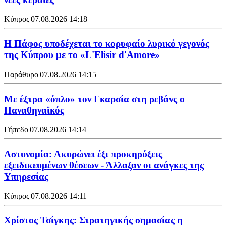
Κύπρος
|
07.08.2026 14:18
Η Πάφος υποδέχεται το κορυφαίο λυρικό γεγονός
της Κύπρου με το «L'Elisir d'Amore»
Παράθυρο
|
07.08.2026 14:15
Mε έξτρα «όπλο» τον Γκαρσία στη ρεβάνς ο
Παναθηναϊκός
Γήπεδο
|
07.08.2026 14:14
Αστυνομία: Ακυρώνει έξι προκηρύξεις
εξειδικευμένων θέσεων - Άλλαξαν οι ανάγκες της
Υπηρεσίας
Κύπρος
|
07.08.2026 14:11
Χρίστος Τσίγκης: Στρατηγικής σημασίας η