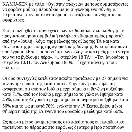
KAMU-SEN με τίτλο «Όχι στην φτώχεια» με τους συμμετέχοντες
να φοράνε μαύρα μπλουζάκια με το συγκεκριμένο σύνθημα.
Περπατάνε στον αυτοκινητόδρομο, φωνάζοντας συνθήματα και
σφυρίχτρες.
Στο μεταξύ χθες οι συντεχνίες των τ/κ δασκάλων και καθηγητών
πραγματοποίησαν συμβολική εκδήλωση διαμαρτυρίας μπροστά
από την «βουλή» λόγω της μείωσης της αξίας της ΤΛ και κατά
συνέπεια της μείωσης της αγοραστικής δύναμης. Κρατούσαν πανό
που έγραφε «Εσείς με το ντέρτι των εκλογών και εμείς με το ντέρτι
του να τα βγάλουμε πέρα», «1 στερλίνα 18 ΤΛ», «Τον Ιανουάριο η
στερλίνα 10.11, τον Δεκέμβριο 18.09. Τί έχετε κάνει για τους
πολίτες;».
Οι δύο συντεχνίες κατέθεσαν πακέτο προτάσεων με 27 σημεία για
την αντιμετώπιση της κατάστασης. Στην κοινή τους δήλωση
αναφέρεται ότι από τον Ιούλιο μέχρι σήμερα η βενζίνη αυξήθηκε
κατά 71%, από τον Ιούλιο μέχρι σήμερα το γάλα αυξήθηκε κατά
45%, από τον Αύγουστο μέχρι σήμερα το υγραέριο αυξήθηκε κατά
η
56% και το ψωμί κατά 78%, ενώ από την 1
Σεπτεμβρίου μέχρι
σήμερα η αξία της ΤΛ έναντι του δολαρίου μειώθηκε κατά 66%.
Ως πρώτο μέτρο αντιμετώπισης στο πακέτο τους οι εκπαιδευτικοί
προτείνουν το πέρασμα στο ευρώ, ως δεύτερο μέτρο προτείνουν