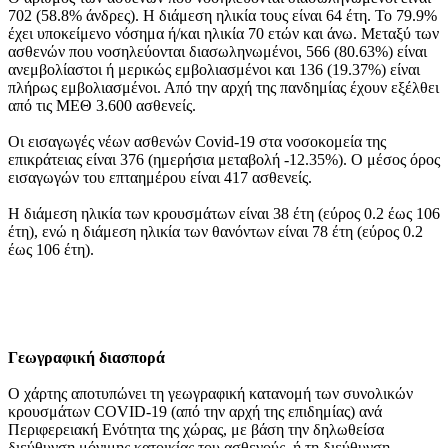
702 (58.8% άνδρες). Η διάμεση ηλικία τους είναι 64 έτη. To 79.9%
έχει υποκείμενο νόσημα ή/και ηλικία 70 ετών και άνω. Μεταξύ των
ασθενών που νοσηλεύονται διασωληνωμένοι, 566 (80.63%) είναι
ανεμβολίαστοι ή μερικώς εμβολιασμένοι και 136 (19.37%) είναι
πλήρως εμβολιασμένοι. Από την αρχή της πανδημίας έχουν εξέλθει
από τις ΜΕΘ 3.600 ασθενείς.
Οι εισαγωγές νέων ασθενών Covid-19 στα νοσοκομεία της
επικράτειας είναι 376 (ημερήσια μεταβολή -12.35%). Ο μέσος όρος
εισαγωγών του επταημέρου είναι 417 ασθενείς.
Η διάμεση ηλικία των κρουσμάτων είναι 38 έτη (εύρος 0.2 έως 106
έτη), ενώ η διάμεση ηλικία των θανόντων είναι 78 έτη (εύρος 0.2
έως 106 έτη).
Γεωγραφική διασπορά
Ο χάρτης αποτυπώνει τη γεωγραφική κατανομή των συνολικών
κρουσμάτων COVID-19 (από την αρχή της επιδημίας) ανά
Περιφερειακή Ενότητα της χώρας, με βάση την δηλωθείσα
διεύθυνση μόνιμης κατοικίας του ασθενούς, ή τη διεύθυνση