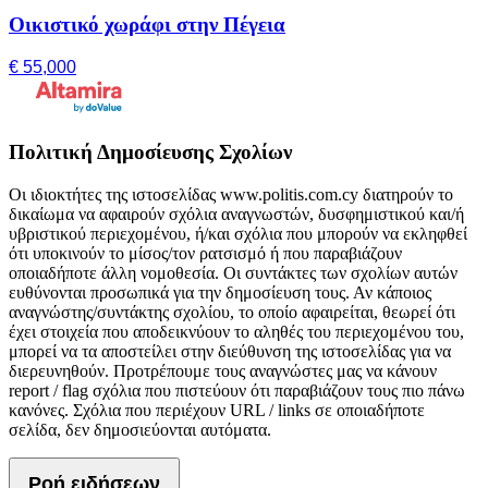
Οικιστικό χωράφι στην Πέγεια
€ 55,000
Πολιτική Δημοσίευσης Σχολίων
Οι ιδιοκτήτες της ιστοσελίδας www.politis.com.cy διατηρούν το
δικαίωμα να αφαιρούν σχόλια αναγνωστών, δυσφημιστικού και/ή
υβριστικού περιεχομένου, ή/και σχόλια που μπορούν να εκληφθεί
ότι υποκινούν το μίσος/τον ρατσισμό ή που παραβιάζουν
οποιαδήποτε άλλη νομοθεσία. Οι συντάκτες των σχολίων αυτών
ευθύνονται προσωπικά για την δημοσίευση τους. Αν κάποιος
αναγνώστης/συντάκτης σχολίου, το οποίο αφαιρείται, θεωρεί ότι
έχει στοιχεία που αποδεικνύουν το αληθές του περιεχομένου του,
μπορεί να τα αποστείλει στην διεύθυνση της ιστοσελίδας για να
διερευνηθούν. Προτρέπουμε τους αναγνώστες μας να κάνουν
report / flag σχόλια που πιστεύουν ότι παραβιάζουν τους πιο πάνω
κανόνες. Σχόλια που περιέχουν URL / links σε οποιαδήποτε
σελίδα, δεν δημοσιεύονται αυτόματα.
Ροή ειδήσεων