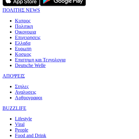
ΠΟΛΙΤΗΣ NEWS
Κυπρος
Πολιτικη
Οικονομια
Επιχειρησεις
Ελλαδα
Ευρωπη
Κοσμος
Επιστημη και Τεχνολογια
Deutsche Welle
ΑΠΟΨΕΙΣ
Στηλες
Αναλυσεις
Αρθρογραφοι
BUZZLIFE
Lifestyle
Viral
People
Food and Drink