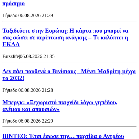
πρόσημο
Γήπεδο
|
06.08.2026 21:39
Ταξιδεύετε στην Ευρώπη; Η κάρτα που μπορεί να
σας σώσει σε περίπτωση ανάγκης – Τι καλύπτει η
ΕΚΑΑ
Buzzlife
|
06.08.2026 21:35
Δεν πάει πουθενά ο Βινίσιους - Μένει Μαδρίτη μέχρι
το 2032!
Γήπεδο
|
06.08.2026 21:28
Μπεργκ: «Ξεχωριστό παιχνίδι λόγω γηπέδου,
ανέμου και απουσιών»
Γήπεδο
|
06.08.2026 22:29
ΒΙΝΤΕΟ: Έτσι έσωσε την… παρτίδα ο Αντρέου