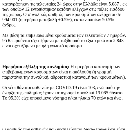
καταγράφηκαν τις τελευταίες 24 ώρες στην Ελλάδα είναι 5.087 , εκ
των οποίων 12 εντοπίστηκαν κατόπιν ελέγχων στις πύλες εισόδου
της χώρας. Ο συνολικός αριθμός των κρουσμάτων ανέρχεται σε
994.901 (ημερήσια μεταβολή +0.5%), εκ των οποίων 50.5%
άνδρες.
Με βάση τα επιβεβαιωμένα κρούσματα των τελευταίων 7 ημερών,
95 θεωρούνται σχετιζόμενα με ταξίδι από το εξωτερικό και 2.848
είναι σχετιζόμενα με ήδη γνωστό κρούσμα.
Ημερήσια εξέλιξη της πανδημίας:
Η ημερήσια κατανομή των
επιβεβαιωμένων κρουσμάτων είναι η ακόλουθη (η γραμμή
παριστάνει την συνολική, αθροιστική κατανομή των κρουσμάτων).
Οι νέοι θάνατοι ασθενών με COVID-19 είναι 103, ενώ από την
έναρξη της επιδημίας έχουν καταγραφεί συνολικά 19.085 θάνατοι.
Το 95.3% είχε υποκείμενο νόσημα ή/και ηλικία 70 ετών και άνω.
Ο αριθμός των ασθενών που νοσηλεύονται διασωληνωμένοι είναι