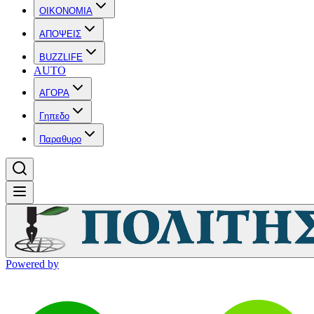
OIKONOMIA
ΑΠΟΨΕΙΣ
BUZZLIFE
AUTO
ΑΓΟΡΑ
Γηπεδο
Παραθυρο
Powered by