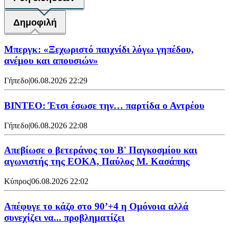
Δημοφιλή
Μπεργκ: «Ξεχωριστό παιχνίδι λόγω γηπέδου,
ανέμου και απουσιών»
Γήπεδο
|
06.08.2026 22:29
ΒΙΝΤΕΟ: Έτσι έσωσε την… παρτίδα ο Αντρέου
Γήπεδο
|
06.08.2026 22:08
Απεβίωσε ο βετεράνος του Β' Παγκοσμίου και
αγωνιστής της ΕΟΚΑ, Παύλος Μ. Κασάπης
Κύπρος
|
06.08.2026 22:02
Απέφυγε το κάζο στο 90’+4 η Ομόνοια αλλά
συνεχίζει να... προβληματίζει