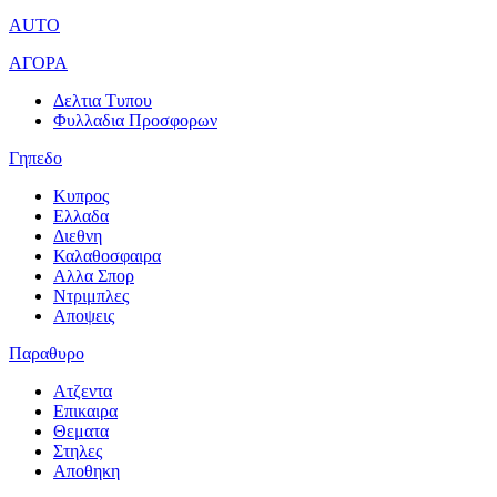
AUTO
ΑΓΟΡΑ
Δελτια Τυπου
Φυλλαδια Προσφορων
Γηπεδο
Κυπρος
Ελλαδα
Διεθνη
Καλαθοσφαιρα
Αλλα Σπορ
Ντριμπλες
Αποψεις
Παραθυρο
Ατζεντα
Επικαιρα
Θεματα
Στηλες
Αποθηκη