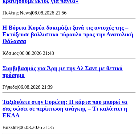
κρατήσουμε εκτός για πάντα»
Πολίτης News
|
06.08.2026 21:56
Η Βόρεια Κορέα δοκιμάζει ξανά τις αντοχές της –
Εκτόξευσε βαλλιστικό πύραυλο προς την Ανατολική
Θάλασσα
Κόσμος
|
06.08.2026 21:48
Συμβιβασμός για Άρη με την Αλ Σαντ με θετικό
πρόσημο
Γήπεδο
|
06.08.2026 21:39
Ταξιδεύετε στην Ευρώπη; Η κάρτα που μπορεί να
σας σώσει σε περίπτωση ανάγκης – Τι καλύπτει η
ΕΚΑΑ
Buzzlife
|
06.08.2026 21:35