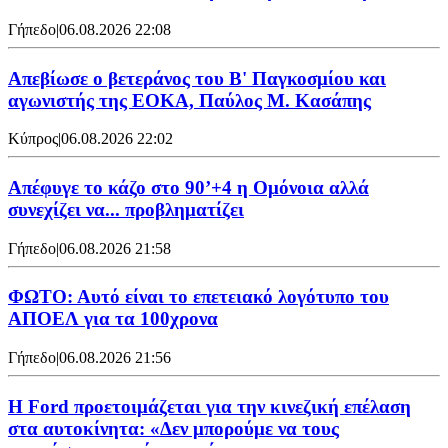
Γήπεδο
|
06.08.2026 22:08
Απεβίωσε ο βετεράνος του Β' Παγκοσμίου και
αγωνιστής της ΕΟΚΑ, Παύλος Μ. Κασάπης
Κύπρος
|
06.08.2026 22:02
Απέφυγε το κάζο στο 90’+4 η Ομόνοια αλλά
συνεχίζει να... προβληματίζει
Γήπεδο
|
06.08.2026 21:58
ΦΩΤΟ: Αυτό είναι το επετειακό λογότυπο του
ΑΠΟΕΛ για τα 100χρονα
Γήπεδο
|
06.08.2026 21:56
Η Ford προετοιμάζεται για την κινεζική επέλαση
στα αυτοκίνητα: «Δεν μπορούμε να τους