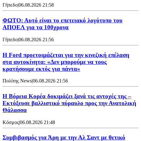
Γήπεδο
|
06.08.2026 21:58
ΦΩΤΟ: Αυτό είναι το επετειακό λογότυπο του
ΑΠΟΕΛ για τα 100χρονα
Γήπεδο
|
06.08.2026 21:56
Η Ford προετοιμάζεται για την κινεζική επέλαση
στα αυτοκίνητα: «Δεν μπορούμε να τους
κρατήσουμε εκτός για πάντα»
Πολίτης News
|
06.08.2026 21:56
Η Βόρεια Κορέα δοκιμάζει ξανά τις αντοχές της –
Εκτόξευσε βαλλιστικό πύραυλο προς την Ανατολική
Θάλασσα
Κόσμος
|
06.08.2026 21:48
Συμβιβασμός για Άρη με την Αλ Σαντ με θετικό