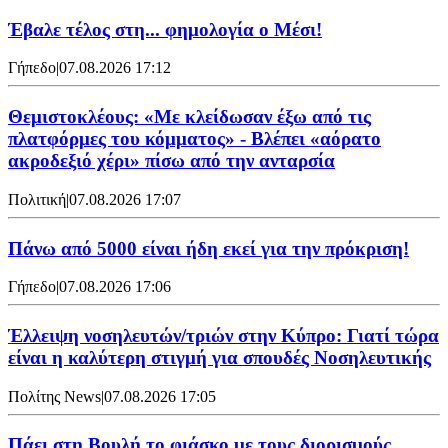
Έβαλε τέλος στη... φημολογία o Μέσι!
Γήπεδο
|
07.08.2026 17:12
Θεμιστοκλέους: «Με κλείδωσαν έξω από τις
πλατφόρμες του κόμματος» - Βλέπει «αόρατο
ακροδεξιό χέρι» πίσω από την ανταρσία
Πολιτική
|
07.08.2026 17:07
Πάνω από 5000 είναι ήδη εκεί για την πρόκριση!
Γήπεδο
|
07.08.2026 17:06
Έλλειψη νοσηλευτών/τριών στην Κύπρο: Γιατί τώρα
είναι η καλύτερη στιγμή για σπουδές Νοσηλευτικής
Πολίτης News
|
07.08.2026 17:05
Πάει στη Βουλή το φιάσκο με τους διορισμούς