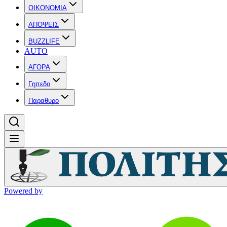
OIKONOMIA
ΑΠΟΨΕΙΣ
BUZZLIFE
AUTO
ΑΓΟΡΑ
Γηπεδο
Παραθυρο
Powered by