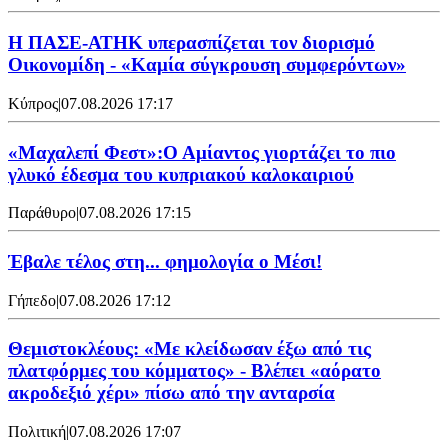
Η ΠΑΣΕ-ΑΤΗΚ υπερασπίζεται τον διορισμό
Οικονομίδη - «Καμία σύγκρουση συμφερόντων»
Κύπρος
|
07.08.2026 17:17
«Μαχαλεπί Φεστ»:Ο Αμίαντος γιορτάζει το πιο
γλυκό έδεσμα του κυπριακού καλοκαιριού
Παράθυρο
|
07.08.2026 17:15
Έβαλε τέλος στη... φημολογία o Μέσι!
Γήπεδο
|
07.08.2026 17:12
Θεμιστοκλέους: «Με κλείδωσαν έξω από τις
πλατφόρμες του κόμματος» - Βλέπει «αόρατο
ακροδεξιό χέρι» πίσω από την ανταρσία
Πολιτική
|
07.08.2026 17:07