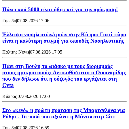
Πάνω από 5000 είναι ήδη εκεί για την πρόκριση!
Γήπεδο
|
07.08.2026 17:06
Έλλειψη νοσηλευτών/τριών στην Κύπρο: Γιατί τώρα
είναι η καλύτερη στιγμή για σπουδές Νοσηλευτικής
Πολίτης News
|
07.08.2026 17:05
Πάει στη Βουλή το φιάσκο με τους διορισμούς
στους ημικρατικούς: Αντικαθίσταται ο Οικονομίδης
που δεν δήλωσε ότι η σύζυγός του εργάζεται στη
Cyta
Κύπρος
|
07.08.2026 17:00
Στο «κενό» η πρώτη πρόταση της Μπαρτσελόνα για
Ρόδρι - Το ποσό που αξιώνει η Μάντσεστερ Σίτι
Γήπεδο
|
07.08.2026 16:59