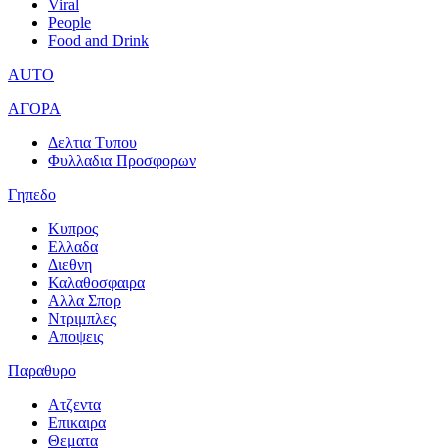
Viral
People
Food and Drink
AUTO
ΑΓΟΡΑ
Δελτια Τυπου
Φυλλαδια Προσφορων
Γηπεδο
Κυπρος
Ελλαδα
Διεθνη
Καλαθοσφαιρα
Αλλα Σπορ
Ντριμπλες
Αποψεις
Παραθυρο
Ατζεντα
Επικαιρα
Θεματα