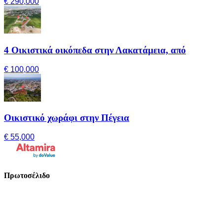
€ 290,000
4 Οικιστικά οικόπεδα στην Λακατάμεια, από
€ 100,000
Οικιστικό χωράφι στην Πέγεια
€ 55,000
Πρωτοσέλιδο