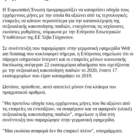
Η Ευρωπαϊκή Ένωση προγραμματίζει να καταρτίσει οδηγία τους
ερχόμενους μήνες με την οποία θα αξιώνει από τις τεχνολογικές
εταιρείες να κάνουν περισσότερα για την καταπολέμηση της
σεξουαλικής κακοποίησης παιδιών, ενισχύοντας τις ισχύουσες
εκούσιες ρυθμίσεις, σύμφωνα με την Επίτροπο Εσωτερικών
Υποθέσεων της ΕΕ Ίλβα Γιόχανσον.
Σε συνέντευξη που παραχώρησε στην γερμανική εφημερίδα Welt
am Sonntag που κυκλοφορεί σήμερα, η Επίτροπος σημείωσε ότι οι
πάροχοι υπηρεσιών ίντερνετ και οι εταιρείες μέσων κοινωνικής
δικτύωσης ανέφεραν 22 εκατομμύρια αδικήματα που σχετίζονται
με την σεξουαλική κακοποίηση παιδιών το 2020, έναντι 17
εκατομμυρίων που είχαν καταγράψει το 2019.
Ωστόσο, πρόσθεσε, αυτό αποτελεί μόνον ένα κλάσμα του
πραγματικού αριθμού.
"Θα προτείνω οδηγία τους ερχόμενους μήνες που θα αξιώνει από
τις εταιρείες να εντοπίζουν, να αναφέρουν και να αφαιρούν (υλικό)
σεξουαλικής κακοποίησης παιδιών", σημείωσε η ίδια στη
συνέντευξη που παραχώρησε στην γερμανική εφημερίδα.
"Μια εκούσια αναφορά δεν θα επαρκεί πλέον", υπογράμμισε.