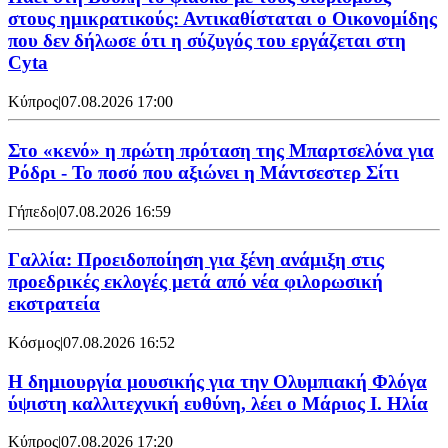
στους ημικρατικούς: Αντικαθίσταται ο Οικονομίδης
που δεν δήλωσε ότι η σύζυγός του εργάζεται στη
Cyta
Κύπρος
|
07.08.2026 17:00
Στο «κενό» η πρώτη πρόταση της Μπαρτσελόνα για
Ρόδρι - Το ποσό που αξιώνει η Μάντσεστερ Σίτι
Γήπεδο
|
07.08.2026 16:59
Γαλλία: Προειδοποίηση για ξένη ανάμιξη στις
προεδρικές εκλογές μετά από νέα φιλορωσική
εκστρατεία
Κόσμος
|
07.08.2026 16:52
Η δημιουργία μουσικής για την Ολυμπιακή Φλόγα
ύψιστη καλλιτεχνική ευθύνη, λέει ο Μάριος Ι. Ηλία
Κύπρος
|
07.08.2026 17:20