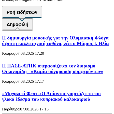
Ροή ειδήσεων
Δημοφιλή
Η δημιουργία μουσικής για την Ολυμπιακή Φλόγα
ύψιστη καλλιτεχνική ευθύνη, λέει ο Μάριος Ι. Ηλία
Κύπρος
|
07.08.2026 17:20
Η ΠΑΣΕ-ΑΤΗΚ υπερασπίζεται τον διορισμό
Οικονομίδη - «Καμία σύγκρουση συμφερόντων»
Κύπρος
|
07.08.2026 17:17
«Μαχαλεπί Φεστ»:Ο Αμίαντος γιορτάζει το πιο
γλυκό έδεσμα του κυπριακού καλοκαιριού
Παράθυρο
|
07.08.2026 17:15