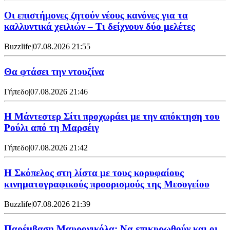
Οι επιστήμονες ζητούν νέους κανόνες για τα
καλλυντικά χειλιών – Τι δείχνουν δύο μελέτες
Buzzlife
|
07.08.2026 21:55
Θα φτάσει την ντουζίνα
Γήπεδο
|
07.08.2026 21:46
Η Μάντεστερ Σίτι προχωράει με την απόκτηση του
Ρούλι από τη Μαρσέιγ
Γήπεδο
|
07.08.2026 21:42
Η Σκόπελος στη λίστα με τους κορυφαίους
κινηματογραφικούς προορισμούς της Μεσογείου
Buzzlife
|
07.08.2026 21:39
Παρέμβαση Μαυρονικόλα: Να επικυρωθούν και οι