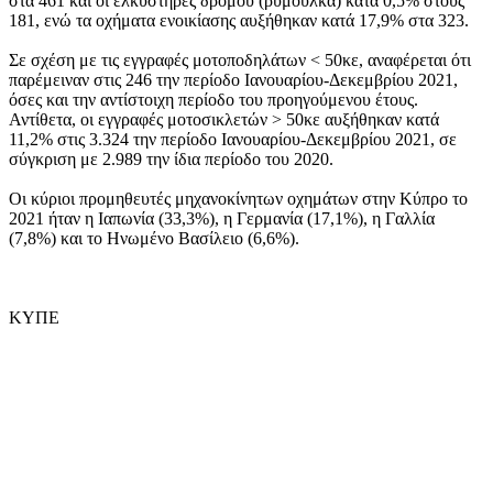
στα 461 και οι ελκυστήρες δρόμου (ρυμουλκά) κατά 0,5% στους
181, ενώ τα οχήματα ενοικίασης αυξήθηκαν κατά 17,9% στα 323.
Σε σχέση με τις εγγραφές μοτοποδηλάτων < 50κε, αναφέρεται ότι
παρέμειναν στις 246 την περίοδο Ιανουαρίου-Δεκεμβρίου 2021,
όσες και την αντίστοιχη περίοδο του προηγούμενου έτους.
Αντίθετα, οι εγγραφές μοτοσικλετών > 50κε αυξήθηκαν κατά
11,2% στις 3.324 την περίοδο Ιανουαρίου-Δεκεμβρίου 2021, σε
σύγκριση με 2.989 την ίδια περίοδο του 2020.
Οι κύριοι προμηθευτές μηχανοκίνητων οχημάτων στην Κύπρο το
2021 ήταν η Ιαπωνία (33,3%), η Γερμανία (17,1%), η Γαλλία
(7,8%) και το Ηνωμένο Βασίλειο (6,6%).
ΚΥΠΕ