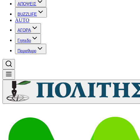
ΑΠΟΨΕΙΣ
BUZZLIFE
AUTO
ΑΓΟΡΑ
Γηπεδο
Παραθυρο