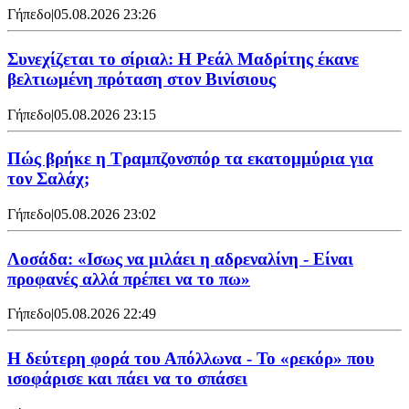
Γήπεδο
|
05.08.2026 23:26
Συνεχίζεται το σίριαλ: Η Ρεάλ Μαδρίτης έκανε
βελτιωμένη πρόταση στον Βινίσιους
Γήπεδο
|
05.08.2026 23:15
Πώς βρήκε η Τραμπζονσπόρ τα εκατομμύρια για
τον Σαλάχ;
Γήπεδο
|
05.08.2026 23:02
Λοσάδα: «Ισως να μιλάει η αδρεναλίνη - Είναι
προφανές αλλά πρέπει να το πω»
Γήπεδο
|
05.08.2026 22:49
Η δεύτερη φορά του Απόλλωνα - Το «ρεκόρ» που
ισοφάρισε και πάει να το σπάσει