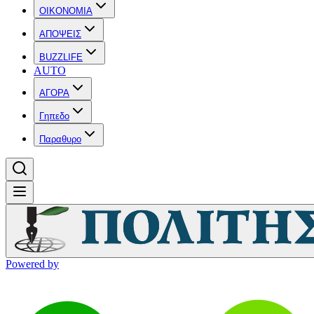
OIKONOMIA
ΑΠΟΨΕΙΣ
BUZZLIFE
AUTO
ΑΓΟΡΑ
Γηπεδο
Παραθυρο
Powered by