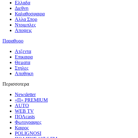
Ελλαδα
Διεθνη
Καλαθοσφαιρα
Αλλα Σπορ
Ντριμπλες
Αποψεις
Παραθυρο
Ατζεντα
Επικαιρα
Θεματα
Στηλες
Αποθηκη
Περισσοτερα
Newsletter
«Π» PREMIUM
AUTO
WEB TV
ΠΟΛcasts
Φωτογραφιες
Καιρος
POLIGNOSI