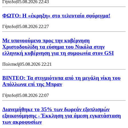
Γήπεδο
|
05.08.2026 22:43
ΦΩΤΟ: Η «έκρηξη» στο τελευταίο σφύριγμα!
Γήπεδο
|
05.08.2026 22:27
Με υπονοούμενο προς την κυβέρνηση
Χριστοδουλίδη τα εύσημα του Νικόλα στην
ελληνική κυβέρνηση για τη συμφωνία στον GSI
Πολιτική
|
05.08.2026 22:21
ΒΙΝΤΕΟ: Τα στιγμιότυπα από τη μεγάλη νίκη του
Απόλλωνα επί της Μπραν
Γήπεδο
|
05.08.2026 22:07
Διανεμήθηκε το 35% των δωρεάν εξοπλισμών
εξοικονόμησης - Έκκληση για άμεση εγκατάσταση
των ακροφυσίων