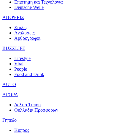
Επιστημη και Τεχνολογια
Deutsche Welle
ΑΠΟΨΕΙΣ
Στηλες
Αναλυσεις
Αρθρογραφοι
BUZZLIFE
Lifestyle
Viral
People
Food and Drink
AUTO
ΑΓΟΡΑ
Δελτια Τυπου
Φυλλαδια Προσφορων
Γηπεδο
Κυπρος