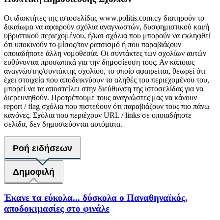
Οι ιδιοκτήτες της ιστοσελίδας www.politis.com.cy διατηρούν το
δικαίωμα να αφαιρούν σχόλια αναγνωστών, δυσφημιστικού και/ή
υβριστικού περιεχομένου, ή/και σχόλια που μπορούν να εκληφθεί
ότι υποκινούν το μίσος/τον ρατσισμό ή που παραβιάζουν
οποιαδήποτε άλλη νομοθεσία. Οι συντάκτες των σχολίων αυτών
ευθύνονται προσωπικά για την δημοσίευση τους. Αν κάποιος
αναγνώστης/συντάκτης σχολίου, το οποίο αφαιρείται, θεωρεί ότι
έχει στοιχεία που αποδεικνύουν το αληθές του περιεχομένου του,
μπορεί να τα αποστείλει στην διεύθυνση της ιστοσελίδας για να
διερευνηθούν. Προτρέπουμε τους αναγνώστες μας να κάνουν
report / flag σχόλια που πιστεύουν ότι παραβιάζουν τους πιο πάνω
κανόνες. Σχόλια που περιέχουν URL / links σε οποιαδήποτε
σελίδα, δεν δημοσιεύονται αυτόματα.
Ροή ειδήσεων
Δημοφιλή
Έκανε τα εύκολα... δύσκολα ο Παναθηναϊκός,
αποδοκιμασίες στο φινάλε