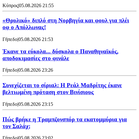
Κύπρος
|
05.08.2026 21:55
«Θρυλικό» διπλό στη Νορβηγία και φουλ για πλέι
οφ ο Απόλλωνας!
Γήπεδο
|
05.08.2026 21:53
Έκανε τα εύκολα... δύσκολα ο Παναθηναϊκός,
αποδοκιμασίες στο φινάλε
Γήπεδο
|
05.08.2026 23:26
Συνεχίζεται το σίριαλ: Η Ρεάλ Μαδρίτης έκανε
βελτιωμένη πρόταση στον Βινίσιους
Γήπεδο
|
05.08.2026 23:15
Πώς βρήκε η Τραμπζονσπόρ τα εκατομμύρια για
τον Σαλάχ;
Γήπεδο
|
05.08.2026 23:02