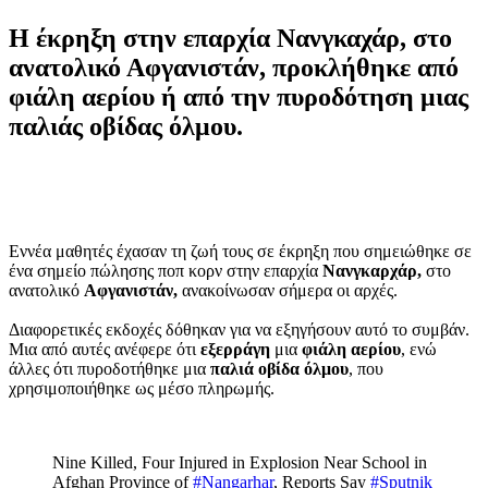
Η έκρηξη στην επαρχία Νανγκαχάρ, στο
ανατολικό Αφγανιστάν, προκλήθηκε από
φιάλη αερίου ή από την πυροδότηση μιας
παλιάς οβίδας όλμου.
Εννέα μαθητές έχασαν τη ζωή τους σε έκρηξη που σημειώθηκε σε
ένα σημείο πώλησης ποπ κορν στην επαρχία
Νανγκαρχάρ,
στο
ανατολικό
Αφγανιστάν,
ανακοίνωσαν σήμερα οι αρχές.
Διαφορετικές εκδοχές δόθηκαν για να εξηγήσουν αυτό το συμβάν.
Μια από αυτές ανέφερε ότι
εξερράγη
μια
φιάλη αερίου
, ενώ
άλλες ότι πυροδοτήθηκε μια
παλιά οβίδα όλμου
, που
χρησιμοποιήθηκε ως μέσο πληρωμής.
Nine Killed, Four Injured in Explosion Near School in
Afghan Province of
#Nangarhar
, Reports Say
#Sputnik