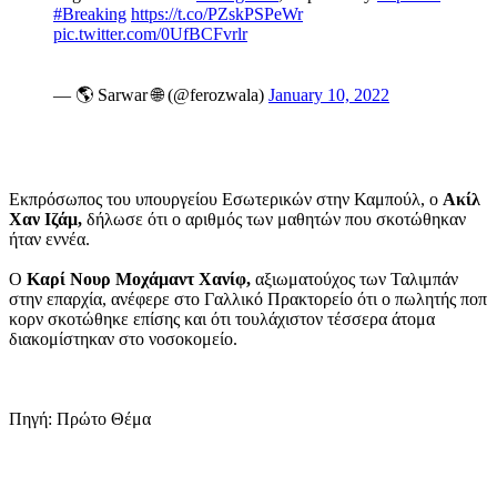
#Breaking
https://t.co/PZskPSPeWr
pic.twitter.com/0UfBCFvrlr
— 🌎 Sarwar 🌐 (@ferozwala)
January 10, 2022
Εκπρόσωπος του υπουργείου Εσωτερικών στην Καμπούλ, ο
Ακίλ
Χαν Ιζάμ,
δήλωσε ότι ο αριθμός των μαθητών που σκοτώθηκαν
ήταν εννέα.
Ο
Καρί Νουρ Μοχάμαντ Χανίφ,
αξιωματούχος των Ταλιμπάν
στην επαρχία, ανέφερε στο Γαλλικό Πρακτορείο ότι ο πωλητής ποπ
κορν σκοτώθηκε επίσης και ότι τουλάχιστον τέσσερα άτομα
διακομίστηκαν στο νοσοκομείο.
Πηγή: Πρώτο Θέμα