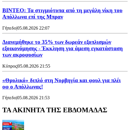
ΒΙΝΤΕΟ: Τα στιγμιότυπα από τη μεγάλη νίκη του
Απόλλωνα επί της Μπραν
Γήπεδο
|
05.08.2026 22:07
Διανεμήθηκε το 35% των δωρεάν εξοπλισμών
εξοικονόμησης - Έκκληση για άμεση εγκατάσταση
των ακροφυσίων
Κύπρος
|
05.08.2026 21:55
«Θρυλικό» διπλό στη Νορβηγία και φουλ για πλέι
οφ ο Απόλλωνας!
Γήπεδο
|
05.08.2026 21:53
ΤΑ ΑΚΙΝΗΤΑ ΤΗΣ ΕΒΔΟΜΑΔΑΣ