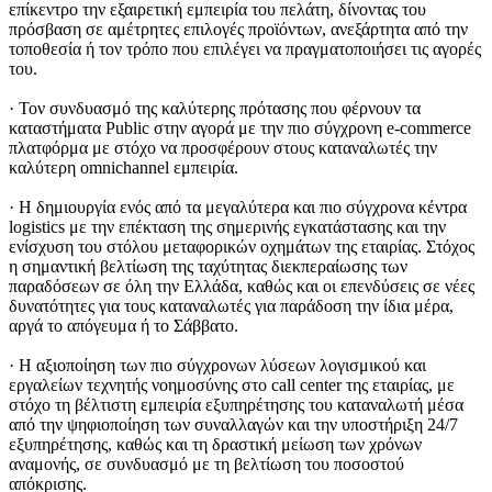
επίκεντρο την εξαιρετική εμπειρία του πελάτη, δίνοντας του
πρόσβαση σε αμέτρητες επιλογές προϊόντων, ανεξάρτητα από την
τοποθεσία ή τον τρόπο που επιλέγει να πραγματοποιήσει τις αγορές
του.
· Τον συνδυασμό της καλύτερης πρότασης που φέρνουν τα
καταστήματα Public στην αγορά με την πιο σύγχρονη e-commerce
πλατφόρμα με στόχο να προσφέρουν στους καταναλωτές την
καλύτερη omnichannel εμπειρία.
· Η δημιουργία ενός από τα μεγαλύτερα και πιο σύγχρονα κέντρα
logistics με την επέκταση της σημερινής εγκατάστασης και την
ενίσχυση του στόλου μεταφορικών οχημάτων της εταιρίας. Στόχος
η σημαντική βελτίωση της ταχύτητας διεκπεραίωσης των
παραδόσεων σε όλη την Ελλάδα, καθώς και οι επενδύσεις σε νέες
δυνατότητες για τους καταναλωτές για παράδοση την ίδια μέρα,
αργά το απόγευμα ή το Σάββατο.
· H αξιοποίηση των πιο σύγχρονων λύσεων λογισμικού και
εργαλείων τεχνητής νοημοσύνης στο call center της εταιρίας, με
στόχο τη βέλτιστη εμπειρία εξυπηρέτησης του καταναλωτή μέσα
από την ψηφιοποίηση των συναλλαγών και την υποστήριξη 24/7
εξυπηρέτησης, καθώς και τη δραστική μείωση των χρόνων
αναμονής, σε συνδυασμό με τη βελτίωση του ποσοστού
απόκρισης.