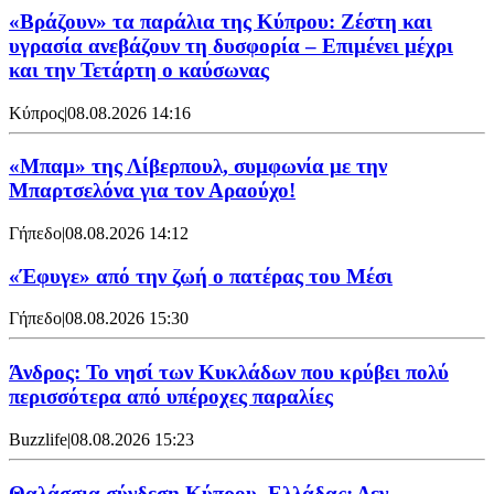
«Βράζουν» τα παράλια της Κύπρου: Ζέστη και
υγρασία ανεβάζουν τη δυσφορία – Επιμένει μέχρι
και την Τετάρτη ο καύσωνας
Κύπρος
|
08.08.2026 14:16
«Μπαμ» της Λίβερπουλ, συμφωνία με την
Μπαρτσελόνα για τον Αραούχο!
Γήπεδο
|
08.08.2026 14:12
«Έφυγε» από την ζωή ο πατέρας του Μέσι
Γήπεδο
|
08.08.2026 15:30
Άνδρος: Το νησί των Κυκλάδων που κρύβει πολύ
περισσότερα από υπέροχες παραλίες
Buzzlife
|
08.08.2026 15:23
Θαλάσσια σύνδεση Κύπρου–Ελλάδας: Δεν