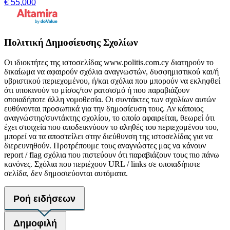
€ 55,000
Πολιτική Δημοσίευσης Σχολίων
Οι ιδιοκτήτες της ιστοσελίδας www.politis.com.cy διατηρούν το
δικαίωμα να αφαιρούν σχόλια αναγνωστών, δυσφημιστικού και/ή
υβριστικού περιεχομένου, ή/και σχόλια που μπορούν να εκληφθεί
ότι υποκινούν το μίσος/τον ρατσισμό ή που παραβιάζουν
οποιαδήποτε άλλη νομοθεσία. Οι συντάκτες των σχολίων αυτών
ευθύνονται προσωπικά για την δημοσίευση τους. Αν κάποιος
αναγνώστης/συντάκτης σχολίου, το οποίο αφαιρείται, θεωρεί ότι
έχει στοιχεία που αποδεικνύουν το αληθές του περιεχομένου του,
μπορεί να τα αποστείλει στην διεύθυνση της ιστοσελίδας για να
διερευνηθούν. Προτρέπουμε τους αναγνώστες μας να κάνουν
report / flag σχόλια που πιστεύουν ότι παραβιάζουν τους πιο πάνω
κανόνες. Σχόλια που περιέχουν URL / links σε οποιαδήποτε
σελίδα, δεν δημοσιεύονται αυτόματα.
Ροή ειδήσεων
Δημοφιλή