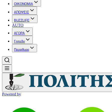
OIKONOMIA
ΑΠΟΨΕΙΣ
BUZZLIFE
AUTO
ΑΓΟΡΑ
Γηπεδο
Παραθυρο
Powered by