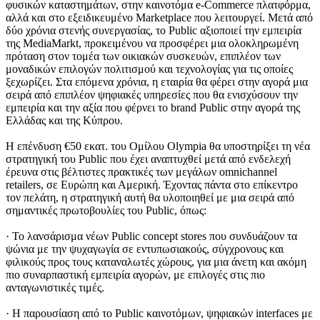
φυσικών καταστημάτων, στην καινοτόμα e-Commerce πλατφόρμα,
αλλά και στο εξειδικευμένο Marketplace που λειτουργεί. Μετά από
δύο χρόνια στενής συνεργασίας, το Public αξιοποιεί την εμπειρία
της MediaMarkt, προκειμένου να προσφέρει μια ολοκληρωμένη
πρόταση στον τομέα των οικιακών συσκευών, επιπλέον των
μοναδικών επιλογών πολιτισμού και τεχνολογίας για τις οποίες
ξεχωρίζει. Στα επόμενα χρόνια, η εταιρία θα φέρει στην αγορά μια
σειρά από επιπλέον ψηφιακές υπηρεσίες που θα ενισχύσουν την
εμπειρία και την αξία που φέρνει το brand Public στην αγορά της
Ελλάδας και της Κύπρου.
Η επένδυση €50 εκατ. του Ομίλου Olympia θα υποστηρίξει τη νέα
στρατηγική του Public που έχει αναπτυχθεί μετά από ενδελεχή
έρευνα στις βέλτιστες πρακτικές των μεγάλων omnichannel
retailers, σε Ευρώπη και Αμερική. Έχοντας πάντα στο επίκεντρο
τον πελάτη, η στρατηγική αυτή θα υλοποιηθεί με μια σειρά από
σημαντικές πρωτοβουλίες του Public, όπως:
· Το λανσάρισμα νέων Public concept stores που συνδυάζουν τα
ψώνια με την ψυχαγωγία σε εντυπωσιακούς, σύγχρονους και
φιλικούς προς τους καταναλωτές χώρους, για μια άνετη και ακόμη
πιο συναρπαστική εμπειρία αγορών, με επιλογές στις πιο
ανταγωνιστικές τιμές.
· Η παρουσίαση από το Public καινοτόμων, ψηφιακών interfaces με