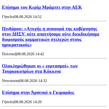
Επίσημο του Κερίμ Μράμπτι στην ΑΕK
Γήπεδο
|
08.08.2026 14:52
Πινδάρου: «Ατυχής η αναφορά της κυβέρνησης
στον ΔΗΣΥ, ούτε απαιτήσαμε ούτε διεκδικήσαμε
διορισμούς κομματικών στελεχών στους
ημικρατικούς»
Πολιτική
|
08.08.2026 14:42
Ολοκληρώθηκαν οι « εορτασμοί» των
Τουρκοκυπρίων στα Κόκκινα
Newsroom
|
08.08.2026 14:32
Επίσημα στην Άρσεναλ ο Γκιμαράες
Γήπεδο
|
08.08.2026 14:20