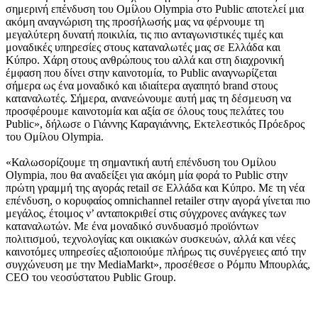
σημερινή επένδυση του Ομίλου Olympia στο Public αποτελεί μια
ακόμη αναγνώριση της προσήλωσής μας να φέρνουμε τη
μεγαλύτερη δυνατή ποικιλία, τις πιο ανταγωνιστικές τιμές και
μοναδικές υπηρεσίες στους καταναλωτές μας σε Ελλάδα και
Κύπρο. Χάρη στους ανθρώπους του αλλά και στη διαχρονική
έμφαση που δίνει στην καινοτομία, το Public αναγνωρίζεται
σήμερα ως ένα μοναδικό και ιδιαίτερα αγαπητό brand στους
καταναλωτές. Σήμερα, ανανεώνουμε αυτή μας τη δέσμευση να
προσφέρουμε καινοτομία και αξία σε όλους τους πελάτες του
Public», δήλωσε ο Γιάννης Καραγιάννης, Εκτελεστικός Πρόεδρος
του Ομίλου Olympia.
«Καλωσορίζουμε τη σημαντική αυτή επένδυση του Ομίλου
Olympia, που θα αναδείξει για ακόμη μία φορά το Public στην
πρώτη γραμμή της αγοράς retail σε Ελλάδα και Κύπρο. Με τη νέα
επένδυση, ο κορυφαίος omnichannel retailer στην αγορά γίνεται πιο
μεγάλος, έτοιμος ν’ ανταποκριθεί στις σύγχρονες ανάγκες των
καταναλωτών. Με ένα μοναδικό συνδυασμό προϊόντων
πολιτισμού, τεχνολογίας και οικιακών συσκευών, αλλά και νέες
καινοτόμες υπηρεσίες αξιοποιούμε πλήρως τις συνέργειες από την
συγχώνευση με την MediaMarkt», προσέθεσε ο Ρόμπυ Μπουρλάς,
CEO του νεοσύστατου Public Group.