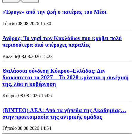
«Έφυγε» από την ζωή ο πατέρας του Μέσι
Γήπεδο
|
08.08.2026 15:30
Άνδρος: Το νησί των Κυκλάδων που κρύβει πολύ
περισσότερα από υπέροχες παραλίες
Buzzlife
|
08.08.2026 15:23
Θαλάσσια σύνδεση Κύπρου–Ελλάδας: Δεν
διακόπτεται το 2027 – Το 2028 κρίνεται η συνέχισή
της, λέει η κυβέρνηση
Κύπρος
|
08.08.2026 15:06
(BINTEO) ΑΕΛ: Από τα γήπεδα της Ακαδημίας…
στην προετοιμασία της αντρικής ομάδας
Γήπεδο
|
08.08.2026 14:54