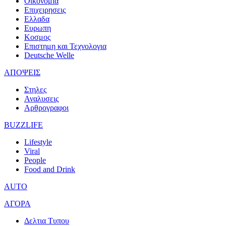
Οικονομια
Επιχειρησεις
Ελλαδα
Ευρωπη
Κοσμος
Επιστημη και Τεχνολογια
Deutsche Welle
ΑΠΟΨΕΙΣ
Στηλες
Αναλυσεις
Αρθρογραφοι
BUZZLIFE
Lifestyle
Viral
People
Food and Drink
AUTO
ΑΓΟΡΑ
Δελτια Τυπου