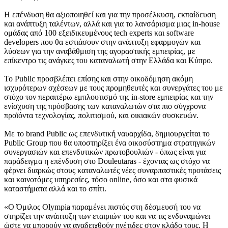
Η επένδυση θα αξιοποιηθεί και για την προσέλκυση, εκπαίδευση
και ανάπτυξη ταλέντων, αλλά και για το λανσάρισμα μιας in-house
ομάδας από 100 εξειδικευμένους tech experts και software
developers που θα εστιάσουν στην ανάπτυξη εφαρμογών και
λύσεων για την αναβάθμιση της αγοραστικής εμπειρίας, με
επίκεντρο τις ανάγκες του καταναλωτή στην Ελλάδα και Κύπρο.
Το Public προσβλέπει επίσης και στην οικοδόμηση ακόμη
ισχυρότερων σχέσεων με τους προμηθευτές και συνεργάτες του με
στόχο τον περαιτέρω εμπλουτισμό της in-store εμπειρίας και την
ενίσχυση της πρόσβασης των καταναλωτών στα πιο σύγχρονα
προϊόντα τεχνολογίας, πολιτισμού, και οικιακών συσκευών.
Mε το brand Public ως επενδυτική ναυαρχίδα, δημιουργείται το
Public Group που θα υποστηρίξει ένα οικοσύστημα στρατηγικών
συνεργασιών και επενδυτικών πρωτοβουλιών - όπως είναι για
παράδειγμα η επένδυση στο Douleutaras - έχοντας ως στόχο να
φέρνει διαρκώς στους καταναλωτές νέες συναρπαστικές προτάσεις
και καινοτόμες υπηρεσίες, τόσο online, όσο και στα φυσικά
καταστήματα αλλά και το σπίτι.
«Ο Όμιλος Olympia παραμένει πιστός στη δέσμευσή του να
στηρίζει την ανάπτυξη των εταιριών του και να τις ενδυναμώνει
ώστε να μπορούν να αναδειχθούν ηγέτιδες στον κλάδο τους. Η