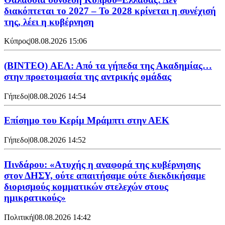
διακόπτεται το 2027 – Το 2028 κρίνεται η συνέχισή
της, λέει η κυβέρνηση
Κύπρος
|
08.08.2026 15:06
(BINTEO) ΑΕΛ: Από τα γήπεδα της Ακαδημίας…
στην προετοιμασία της αντρικής ομάδας
Γήπεδο
|
08.08.2026 14:54
Επίσημο του Κερίμ Μράμπτι στην ΑΕK
Γήπεδο
|
08.08.2026 14:52
Πινδάρου: «Ατυχής η αναφορά της κυβέρνησης
στον ΔΗΣΥ, ούτε απαιτήσαμε ούτε διεκδικήσαμε
διορισμούς κομματικών στελεχών στους
ημικρατικούς»
Πολιτική
|
08.08.2026 14:42