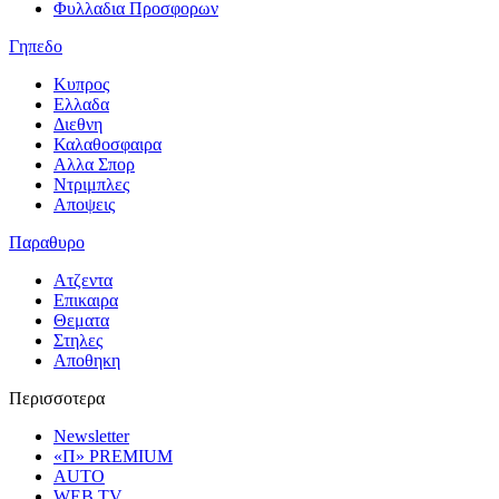
Φυλλαδια Προσφορων
Γηπεδο
Κυπρος
Ελλαδα
Διεθνη
Καλαθοσφαιρα
Αλλα Σπορ
Ντριμπλες
Αποψεις
Παραθυρο
Ατζεντα
Επικαιρα
Θεματα
Στηλες
Αποθηκη
Περισσοτερα
Newsletter
«Π» PREMIUM
AUTO
WEB TV