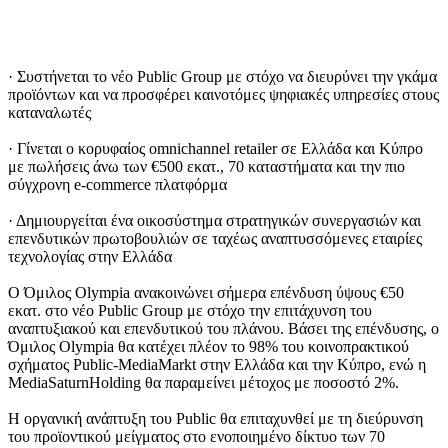
· Συστήνεται το νέο Public Group με στόχο να διευρύνει την γκάμα
προϊόντων και να προσφέρει καινοτόμες ψηφιακές υπηρεσίες στους
καταναλωτές
· Γίνεται ο κορυφαίος omnichannel retailer σε Ελλάδα και Κύπρο
με πωλήσεις άνω των €500 εκατ., 70 καταστήματα και την πιο
σύγχρονη e-commerce πλατφόρμα
· Δημιουργείται ένα οικοσύστημα στρατηγικών συνεργασιών και
επενδυτικών πρωτοβουλιών σε ταχέως αναπτυσσόμενες εταιρίες
τεχνολογίας στην Ελλάδα
Ο Όμιλος Olympia ανακοινώνει σήμερα επένδυση ύψους €50
εκατ. στο νέο Public Group με στόχο την επιτάχυνση του
αναπτυξιακού και επενδυτικού του πλάνου. Βάσει της επένδυσης, ο
Όμιλος Olympia θα κατέχει πλέον το 98% του κοινοπρακτικού
σχήματος Public-MediaMarkt στην Ελλάδα και την Κύπρο, ενώ η
MediaSaturnHolding θα παραμείνει μέτοχος με ποσοστό 2%.
Η οργανική ανάπτυξη του Public θα επιταχυνθεί με τη διεύρυνση
του προϊοντικού μείγματος στο ενοποιημένο δίκτυο των 70