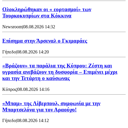
Ολοκληρώθηκαν οι « εορτασμοί» των
Τουρκοκυπρίων στα Κόκκινα
Newsroom
|
08.08.2026 14:32
Επίσημα στην Άρσεναλ ο Γκιμαράες
Γήπεδο
|
08.08.2026 14:20
«Βράζουν» τα παράλια της Κύπρου: Ζέστη και
υγρασία ανεβάζουν τη δυσφορία – Επιμένει μέχρι
και την Τετάρτη ο καύσωνας
Κύπρος
|
08.08.2026 14:16
«Μπαμ» της Λίβερπουλ, συμφωνία με την
Μπαρτσελόνα για τον Αραούχο!
Γήπεδο
|
08.08.2026 14:12