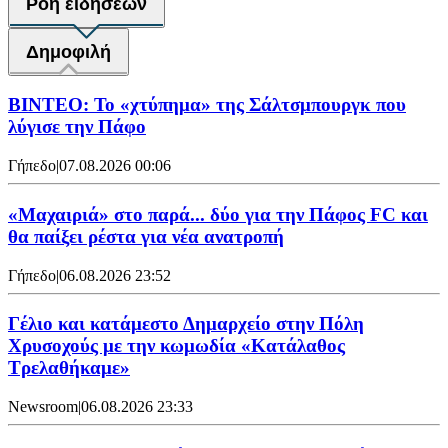
Ροή ειδήσεων
Δημοφιλή
ΒΙΝΤΕΟ: Το «χτύπημα» της Σάλτσμπουργκ που
λύγισε την Πάφο
Γήπεδο
|
07.08.2026 00:06
«Μαχαιριά» στο παρά... δύο για την Πάφος FC και
θα παίξει ρέστα για νέα ανατροπή
Γήπεδο
|
06.08.2026 23:52
Γέλιο και κατάμεστο Δημαρχείο στην Πόλη
Χρυσοχούς με την κωμωδία «Κατάλαθος
Τρελαθήκαμε»
Newsroom
|
06.08.2026 23:33