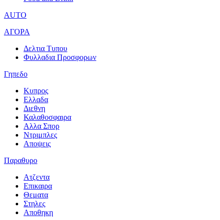
AUTO
ΑΓΟΡΑ
Δελτια Τυπου
Φυλλαδια Προσφορων
Γηπεδο
Κυπρος
Ελλαδα
Διεθνη
Καλαθοσφαιρα
Αλλα Σπορ
Ντριμπλες
Αποψεις
Παραθυρο
Ατζεντα
Επικαιρα
Θεματα
Στηλες
Αποθηκη