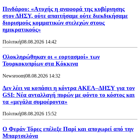
Πινδάρου: «Ατυχής η αναφορά της κυβέρνησης
στον ΔΗΣΥ, ούτε απαιτήσαμε ούτε διεκδικήσαμε
διορισμούς κομματικών στελεχών στους
ημικρατικούς»
Πολιτική
|
08.08.2026 14:42
Ολοκληρώθηκαν οι « εορτασμοί» των
Τουρκοκυπρίων στα Κόκκινα
Newsroom
|
08.08.2026 14:32
Δεν λέει να κοπάσει η κόντρα ΑΚΕΛ–ΔΗΣΥ για τον
GSI: Νέα ανταλλαγή πυρών με φόντο το κόστος και
τα «μεγάλα συμφέροντα»
Πολιτική
|
08.08.2026 15:52
Ο Φεράν Τόρες επέλεξε Παρί και αποχωρεί από την
Μπαρτσελόνα