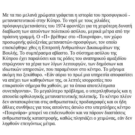
Με τα πιο μελανά χρώματα γράφεται η ιστορία του προσφυγικού -
μεταναστευτικού στην Κύπρο. Το νησί με τους χιλιάδες
πρόσφυγες/μετανάστες του 1974 φροντίζει για τη χειρότερη δυνατή
διαβίωση των αιτούντων πολιτικού ασύλου, μερικά μέτρα από την
πράσινη γραμμή. Ο «Π» βρέθηκε στο «Πουρνάρα», τον χώρο
προσωρινής φιλοξενίας μεταναστών-προσφύγων, τον οποίο
επισκέφθηκε χθες η Επιτροπή Ανθρωπίνων Δικαιωμάτων της
Βουλής. Το συμπέρασμα αβίαστο. Το σύστημα ασύλου της
Κύπρου έχει παραλύσει και τις ρόδες του αναπηρικού αμαξιδίου
σπρώχνουν τα χέρια των λίγων λειτουργών, των δημόσιων και
ιδιωτικών υπηρεσιών, που παραμένουν στο κέντρο. Το μήνυμα
ακόμη πιο ξεκάθαρο. «Εάν αύριο το πρωί μια υπηρεσία αποφασίσει
να απέχει των καθηκόντων της, οι λεπτές ισορροπίες που
επικρατούν σήμερα θα χαθούν, με τα όποια αποτελέσματα
συνεπάγονται». Το μεγαλύτερο πρόβλημα, ο υπερπληθυσμός και η
απουσία ορθολογικής μεταναστευτικής πολιτικής. Το κέντρο πλέον
δεν ανταποκρίνεται στις ανθρωπιστικές προδιαγραφές και οι ήδη
άθλιες συνθήκες για τους αιτούντες άσυλο στο υπερπλήρες κέντρο
«Πουρνάρα» μπορεί να επιδεινωθούν και να πάρουν διαστάσεις
ανθρωπιστικής καταστροφής, καθώς πλησιάζει ο χειμώνας, εάν δεν
ληφθούν επειγόντως μέτρα.