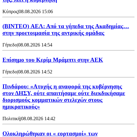
Κύπρος
|
08.08.2026 15:06
(BINTEO) ΑΕΛ: Από τα γήπεδα της Ακαδημίας…
στην προετοιμασία της αντρικής ομάδας
Γήπεδο
|
08.08.2026 14:54
Επίσημο του Κερίμ Μράμπτι στην ΑΕK
Γήπεδο
|
08.08.2026 14:52
Πινδάρου: «Ατυχής η αναφορά της κυβέρνησης
στον ΔΗΣΥ, ούτε απαιτήσαμε ούτε διεκδικήσαμε
διορισμούς κομματικών στελεχών στους
ημικρατικούς»
Πολιτική
|
08.08.2026 14:42
Ολοκληρώθηκαν οι « εορτασμοί» των