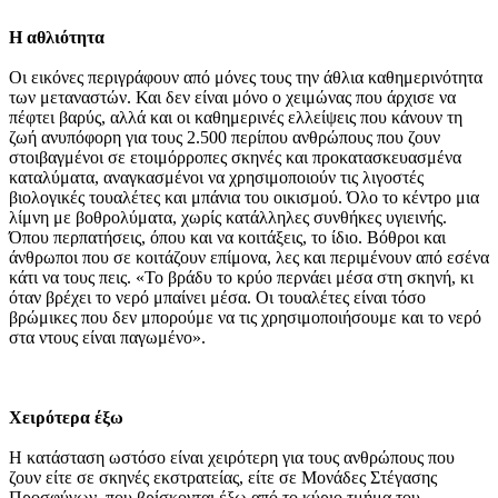
Η αθλιότητα
Οι εικόνες περιγράφουν από μόνες τους την άθλια καθημερινότητα
των μεταναστών. Και δεν είναι μόνο ο χειμώνας που άρχισε να
πέφτει βαρύς, αλλά και οι καθημερινές ελλείψεις που κάνουν τη
ζωή ανυπόφορη για τους 2.500 περίπου ανθρώπους που ζουν
στοιβαγμένοι σε ετοιμόρροπες σκηνές και προκατασκευασμένα
καταλύματα, αναγκασμένοι να χρησιμοποιούν τις λιγοστές
βιολογικές τουαλέτες και μπάνια του οικισμού. Όλο το κέντρο μια
λίμνη με βοθρολύματα, χωρίς κατάλληλες συνθήκες υγιεινής.
Όπου περπατήσεις, όπου και να κοιτάξεις, το ίδιο. Βόθροι και
άνθρωποι που σε κοιτάζουν επίμονα, λες και περιμένουν από εσένα
κάτι να τους πεις. «Το βράδυ το κρύο περνάει μέσα στη σκηνή, κι
όταν βρέχει το νερό μπαίνει μέσα. Οι τουαλέτες είναι τόσο
βρώμικες που δεν μπορούμε να τις χρησιμοποιήσουμε και το νερό
στα ντους είναι παγωμένο».
Χειρότερα έξω
Η κατάσταση ωστόσο είναι χειρότερη για τους ανθρώπους που
ζουν είτε σε σκηνές εκστρατείας, είτε σε Μονάδες Στέγασης
Προσφύγων, που βρίσκονται έξω από το κύριο τμήμα του