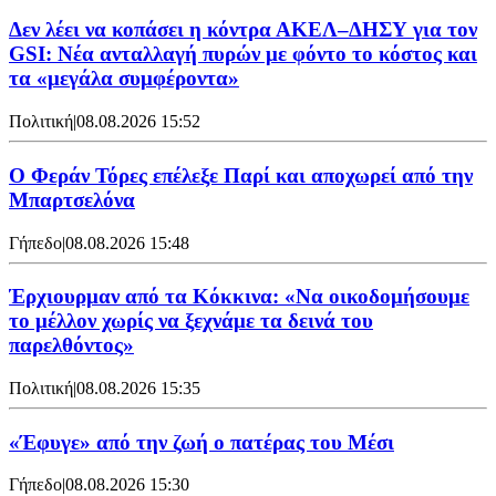
Δεν λέει να κοπάσει η κόντρα ΑΚΕΛ–ΔΗΣΥ για τον
GSI: Νέα ανταλλαγή πυρών με φόντο το κόστος και
τα «μεγάλα συμφέροντα»
Πολιτική
|
08.08.2026 15:52
Ο Φεράν Τόρες επέλεξε Παρί και αποχωρεί από την
Μπαρτσελόνα
Γήπεδο
|
08.08.2026 15:48
Έρχιουρμαν από τα Κόκκινα: «Να οικοδομήσουμε
το μέλλον χωρίς να ξεχνάμε τα δεινά του
παρελθόντος»
Πολιτική
|
08.08.2026 15:35
«Έφυγε» από την ζωή ο πατέρας του Μέσι
Γήπεδο
|
08.08.2026 15:30