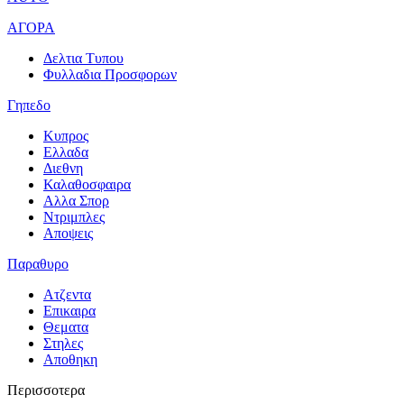
ΑΓΟΡΑ
Δελτια Τυπου
Φυλλαδια Προσφορων
Γηπεδο
Κυπρος
Ελλαδα
Διεθνη
Καλαθοσφαιρα
Αλλα Σπορ
Ντριμπλες
Αποψεις
Παραθυρο
Ατζεντα
Επικαιρα
Θεματα
Στηλες
Αποθηκη
Περισσοτερα