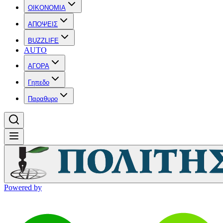
OIKONOMIA
ΑΠΟΨΕΙΣ
BUZZLIFE
AUTO
ΑΓΟΡΑ
Γηπεδο
Παραθυρο
Powered by