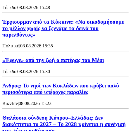
Γήπεδο
|
08.08.2026 15:48
Έρχιουρμαν από τα Κόκκινα: «Να οικοδομήσουμε
το μέλλον χωρίς να ξεχνάμε τα δεινά του
παρελθόντος»
Πολιτική
|
08.08.2026 15:35
«Έφυγε» από την ζωή ο πατέρας του Μέσι
Γήπεδο
|
08.08.2026 15:30
Άνδρος: Το νησί των Κυκλάδων που κρύβει πολύ
περισσότερα από υπέροχες παραλίες
Buzzlife
|
08.08.2026 15:23
Θαλάσσια σύνδεση Κύπρου–Ελλάδας: Δεν
διακόπτεται το 2027 – Το 2028 κρίνεται η συνέχισή
της, λέει η κυβέρνηση