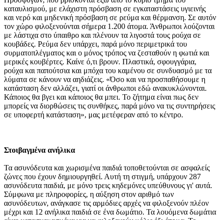
καταυλισμού, με ελάχιστη πρόσβαση σε εγκαταστάσεις υγιεινής
και νερό και μηδενική πρόσβαση σε ρεύμα και θέρμανση. Σε αυτόν
τον χώρο φιλοξενούνται σήμερα 1.200 άτομα. Άνθρωποι λούζονται
με λάστιχα στο ύπαιθρο και πλένουν τα λιγοστά τους ρούχα σε
κουβάδες. Ρεύμα δεν υπάρχει, παρά μόνο περιμετρικά του
συρματοπλέγματος και ο μόνος τρόπος να ζεσταθούν η φωτιά και
μερικές κουβέρτες. Καίνε ό,τι βρουν. Πλαστικά, σφουγγάρια,
ρούχα και παπούτσια και μπόχα του καμένου σε συνδυασμό με τα
λύματα σε κάνουν να αηδιάζεις. «Όσο και να προσπαθήσουμε η
κατάσταση δεν αλλάζει, γιατί οι άνθρωποι εδώ ανακυκλώνονται.
Κάποιος θα βγει και κάποιος θα μπει. Το ζήτημα είναι πως δεν
μπορείς να διορθώσεις τις συνθήκες, παρά μόνο να τις συντηρήσεις
σε υποφερτή κατάσταση», μας μετέφεραν από το κέντρο.
Στοιβαγμένα ανήλικα
Τα ασυνόδευτα και χωρισμένα παιδιά τοποθετούνται σε ασφαλείς
ζώνες που έχουν δημιουργηθεί. Αυτή τη στιγμή, υπάρχουν 287
ασυνόδευτα παιδιά, με μόνο τρεις κηδεμόνες υπεύθυνους γι' αυτά.
Σύμφωνα με πληροφορίες, η αύξηση στον αριθμό των
ασυνόδευτων, ανάγκασε τις αρμόδιες αρχές να φιλοξενούν πλέον
μέχρι και 12 ανήλικα παιδιά σε ένα δωμάτιο. Τα λουόμενα δωμάτια