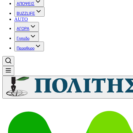
ΑΠΟΨΕΙΣ
BUZZLIFE
AUTO
ΑΓΟΡΑ
Γηπεδο
Παραθυρο