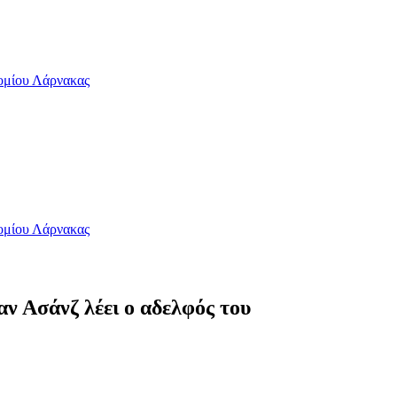
ρομίου Λάρνακας
ρομίου Λάρνακας
αν Ασάνζ λέει ο αδελφός του