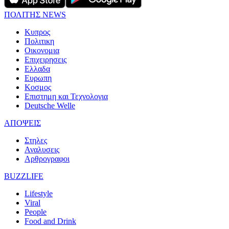
ΠΟΛΙΤΗΣ NEWS
Κυπρος
Πολιτικη
Οικονομια
Επιχειρησεις
Ελλαδα
Ευρωπη
Κοσμος
Επιστημη και Τεχνολογια
Deutsche Welle
ΑΠΟΨΕΙΣ
Στηλες
Αναλυσεις
Αρθρογραφοι
BUZZLIFE
Lifestyle
Viral
People
Food and Drink