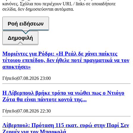
κανόνες. Σχόλια που περιέχουν URL / links σε οποιαδήποτε
σελίδα, δεν δημοσιεύονται αυτόματα.
Ροή ειδήσεων
Δημοφιλή
Μοριέντες για Ρόδρι: «Η Ρεάλ δε χάνει παίκτες
τέτοιου επιπέδου, δεν ήθελε ποτέ πραγματικά να τον
αποκτήσει»
Γήπεδο
|
07.08.2026 23:00
Η Λίβερπουλ βρήκε τρόπο να νιώθει πως ο Ντιόγο
Ζότα θα είναι πάντοτε κοντά της...
Γήπεδο
|
07.08.2026 22:30
Λίβερπουλ: Πρόταση 115 εκατ. ευρώ στην Παρί Σεν
Ζερμέν για τον Μπαρκολά