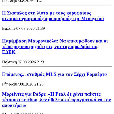
Γήπεδο
|
07.08.2026 21:42
Η Σκόπελος στη λίστα με τους κορυφαίους
κινηματογραφικούς προορισμούς της Μεσογείου
Buzzlife
|
07.08.2026 21:39
Παρέμβαση Μαυρονικόλα: Να επικυρωθούν και οι
τέσσερις υποψηφιότητες για την προεδρία της
ΕΔΕΚ
Πολιτική
|
07.08.2026 21:31
Επόμενος... σταθμός MLS για τον Σέρχι Ρομπέρτο
Γήπεδο
|
07.08.2026 21:28
Μοριέντες για Ρόδρι: «Η Ρεάλ δε χάνει παίκτες
τέτοιου επιπέδου, δεν ήθελε ποτέ πραγματικά να τον
αποκτήσει»