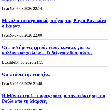
Γήπεδο
|
07.08.2026 22:14
Μεγάλος μεταγραφικός στόχος της Ράγιο Βαγεκάνο
ο Ικάρντι
Γήπεδο
|
07.08.2026 22:00
Οι επιστήμονες ζητούν νέους κανόνες για τα
καλλυντικά χειλιών – Τι δείχνουν δύο μελέτες
Buzzlife
|
07.08.2026 21:55
Θα φτάσει την ντουζίνα
Γήπεδο
|
07.08.2026 21:46
Η Μάντεστερ Σίτι προχωράει με την απόκτηση του
Ρούλι από τη Μαρσέιγ