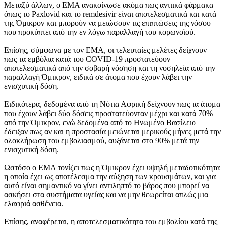
Μεταξύ άλλων, ο ΕΜΑ ανακοίνωσε ακόμα πως αντιικά φάρμακα
όπως το Paxlovid και το remdesivir είναι αποτελεσματικά και κατά
της Όμικρον και μπορούν να μειώσουν τις επιπτώσεις της νόσου
που προκύπτει από την εν λόγω παραλλαγή του κορωνοϊού.
Επίσης, σύμφωνα με τον ΕΜΑ, οι τελευταίες μελέτες δείχνουν
πως τα εμβόλια κατά του COVID-19 προστατεύουν
αποτελεσματικά από την σοβαρή νόσηση και τη νοσηλεία από την
παραλλαγή Όμικρον, ειδικά σε άτομα που έχουν λάβει την
ενισχυτική δόση.
Ειδικότερα, δεδομένα από τη Νότια Αφρική δείχνουν πως τα άτομα
που έχουν λάβει δύο δόσεις προστατεύονταν μέχρι και κατά 70%
από την Όμικρον, ενώ δεδομένα από το Ηνωμένο Βασίλειο
έδειξαν πως αν και η προστασία μειώνεται μερικούς μήνες μετά την
ολοκλήρωση του εμβολιασμού, αυξάνεται στο 90% μετά την
ενισχυτική δόση.
Ωστόσο ο ΕΜΑ τονίζει πως η Όμικρον έχει υψηλή μεταδοτικότητα
η οποία έχει ως αποτέλεσμα την αύξηση των κρουσμάτων, και για
αυτό είναι σημαντικό να γίνει αντιληπτό το βάρος που μπορεί να
ασκήσει στα συστήματα υγείας και να μην θεωρείται απλώς μια
ελαφριά ασθένεια.
Επίσης, αναφέρεται, η αποτελεσματικότητα του εμβολίου κατά της