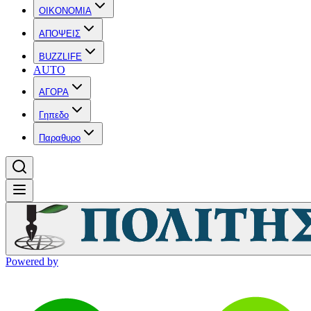
OIKONOMIA
ΑΠΟΨΕΙΣ
BUZZLIFE
AUTO
ΑΓΟΡΑ
Γηπεδο
Παραθυρο
Powered by