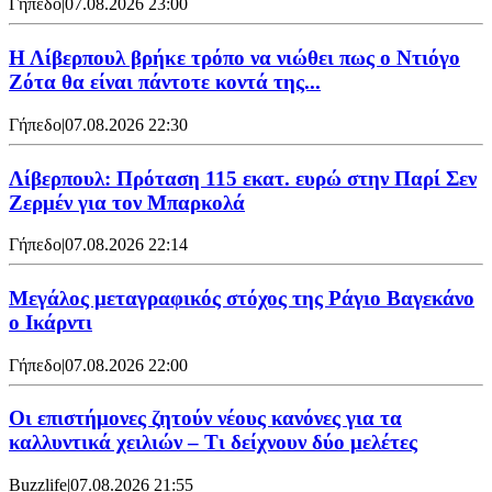
Γήπεδο
|
07.08.2026 23:00
Η Λίβερπουλ βρήκε τρόπο να νιώθει πως ο Ντιόγο
Ζότα θα είναι πάντοτε κοντά της...
Γήπεδο
|
07.08.2026 22:30
Λίβερπουλ: Πρόταση 115 εκατ. ευρώ στην Παρί Σεν
Ζερμέν για τον Μπαρκολά
Γήπεδο
|
07.08.2026 22:14
Μεγάλος μεταγραφικός στόχος της Ράγιο Βαγεκάνο
ο Ικάρντι
Γήπεδο
|
07.08.2026 22:00
Οι επιστήμονες ζητούν νέους κανόνες για τα
καλλυντικά χειλιών – Τι δείχνουν δύο μελέτες
Buzzlife
|
07.08.2026 21:55