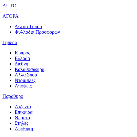
AUTO
ΑΓΟΡΑ
Δελτια Τυπου
Φυλλαδια Προσφορων
Γηπεδο
Κυπρος
Ελλαδα
Διεθνη
Καλαθοσφαιρα
Αλλα Σπορ
Ντριμπλες
Αποψεις
Παραθυρο
Ατζεντα
Επικαιρα
Θεματα
Στηλες
Αποθηκη