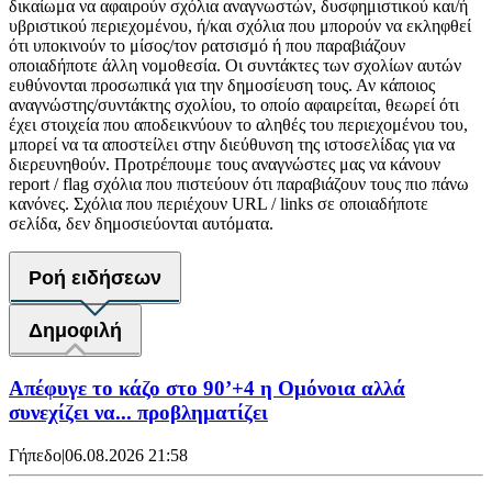
δικαίωμα να αφαιρούν σχόλια αναγνωστών, δυσφημιστικού και/ή
υβριστικού περιεχομένου, ή/και σχόλια που μπορούν να εκληφθεί
ότι υποκινούν το μίσος/τον ρατσισμό ή που παραβιάζουν
οποιαδήποτε άλλη νομοθεσία. Οι συντάκτες των σχολίων αυτών
ευθύνονται προσωπικά για την δημοσίευση τους. Αν κάποιος
αναγνώστης/συντάκτης σχολίου, το οποίο αφαιρείται, θεωρεί ότι
έχει στοιχεία που αποδεικνύουν το αληθές του περιεχομένου του,
μπορεί να τα αποστείλει στην διεύθυνση της ιστοσελίδας για να
διερευνηθούν. Προτρέπουμε τους αναγνώστες μας να κάνουν
report / flag σχόλια που πιστεύουν ότι παραβιάζουν τους πιο πάνω
κανόνες. Σχόλια που περιέχουν URL / links σε οποιαδήποτε
σελίδα, δεν δημοσιεύονται αυτόματα.
Ροή ειδήσεων
Δημοφιλή
Απέφυγε το κάζο στο 90’+4 η Ομόνοια αλλά
συνεχίζει να... προβληματίζει
Γήπεδο
|
06.08.2026 21:58