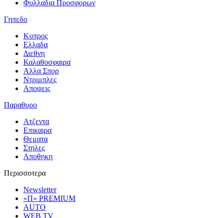
Φυλλαδια Προσφορων
Γηπεδο
Κυπρος
Ελλαδα
Διεθνη
Καλαθοσφαιρα
Αλλα Σπορ
Ντριμπλες
Αποψεις
Παραθυρο
Ατζεντα
Επικαιρα
Θεματα
Στηλες
Αποθηκη
Περισσοτερα
Newsletter
«Π» PREMIUM
AUTO
WEB TV