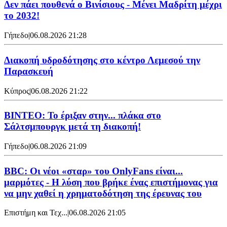
Δεν πάει πουθενά ο Βινίσιους - Μένει Μαδρίτη μέχρι
το 2032!
Γήπεδο
|
06.08.2026 21:28
Διακοπή υδροδότησης στο κέντρο Λεμεσού την
Παρασκευή
Κύπρος
|
06.08.2026 21:22
ΒΙΝΤΕΟ: Το έριξαν στην... πλάκα στο
Σάλτσμπουργκ μετά τη διακοπή!
Γήπεδο
|
06.08.2026 21:09
BBC: Οι νέοι «σταρ» του OnlyFans είναι...
μαρμότες - Η λύση που βρήκε ένας επιστήμονας για
να μην χαθεί η χρηματοδότηση της έρευνας του
Επιστήμη και Τεχ...
|
06.08.2026 21:05