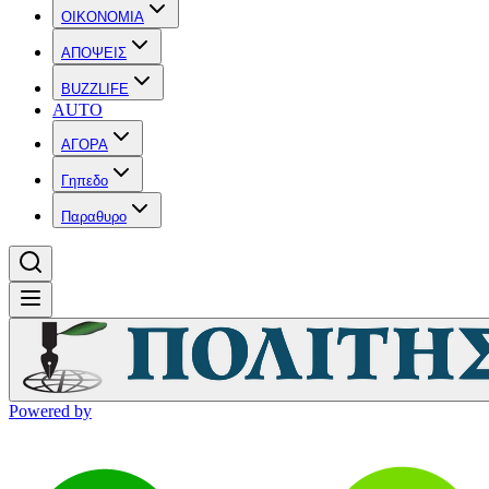
OIKONOMIA
ΑΠΟΨΕΙΣ
BUZZLIFE
AUTO
ΑΓΟΡΑ
Γηπεδο
Παραθυρο
Powered by