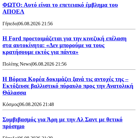
ΦΩΤΟ: Αυτό είναι το επετειακό έμβλημα του
ΑΠΟΕΛ
Γήπεδο
|
06.08.2026 21:56
Η Ford προετοιμάζεται για την κινεζική επέλαση
στα αυτοκίνητα: «Δεν μπορούμε να τους
κρατήσουμε εκτός για πάντα»
Πολίτης News
|
06.08.2026 21:56
Η Βόρεια Κορέα δοκιμάζει ξανά τις αντοχές της –
Εκτόξευσε βαλλιστικό πύραυλο προς την Ανατολική
Θάλασσα
Κόσμος
|
06.08.2026 21:48
Συμβιβασμός για Άρη με την Αλ Σαντ με θετικό
πρόσημο