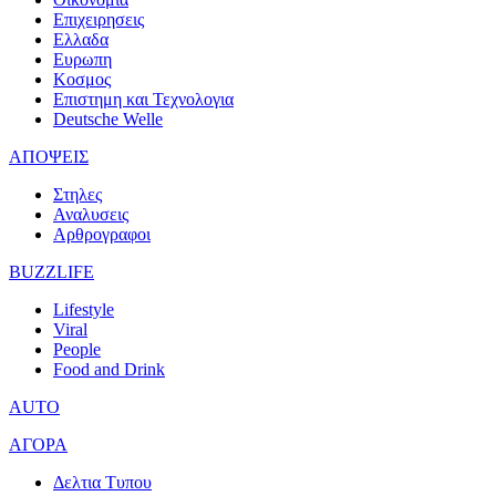
Επιχειρησεις
Ελλαδα
Ευρωπη
Κοσμος
Επιστημη και Τεχνολογια
Deutsche Welle
ΑΠΟΨΕΙΣ
Στηλες
Αναλυσεις
Αρθρογραφοι
BUZZLIFE
Lifestyle
Viral
People
Food and Drink
AUTO
ΑΓΟΡΑ
Δελτια Τυπου