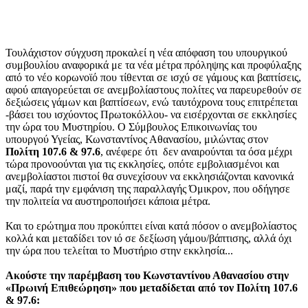
Τουλάχιστον σύγχυση προκαλεί η νέα απόφαση του υπουργικού
συμβουλίου αναφορικά με τα νέα μέτρα πρόληψης και προφύλαξης
από το νέο κορωνοϊό που τίθενται σε ισχύ σε γάμους και βαπτίσεις,
αφού απαγορεύεται σε ανεμβολίαστους πολίτες να παρευρεθούν σε
δεξιώσεις γάμων και βαπτίσεων, ενώ ταυτόχρονα τους επιτρέπεται
-βάσει του ισχύοντος Πρωτοκόλλου- να εισέρχονται σε εκκλησίες
την ώρα του Μυστηρίου. Ο Σύμβουλος Επικοινωνίας του
υπουργού Υγείας, Κωνσταντίνος Αθανασίου, μιλώντας στον
Πολίτη 107.6 & 97.6
, ανέφερε ότι δεν αναιρούνται τα όσα μέχρι
τώρα προνοούνται για τις εκκλησίες, οπότε εμβολιασμένοι και
ανεμβολίαστοι πιστοί θα συνεχίσουν να εκκλησιάζονται κανονικά
μαζί, παρά την εμφάνιση της παραλλαγής Όμικρον, που οδήγησε
την πολιτεία να αυστηροποιήσει κάποια μέτρα.
Και το ερώτημα που προκύπτει είναι κατά πόσον ο ανεμβολίαστος
κολλά και μεταδίδει τον ιό σε δεξίωση γάμου/βάπτισης, αλλά όχι
την ώρα που τελείται το Μυστήριο στην εκκλησία...
Ακούστε την παρέμβαση του Κωνσταντίνου Αθανασίου στην
«Πρωινή Επιθεώρηση» που μεταδίδεται από τον Πολίτη 107.6
& 97.6: