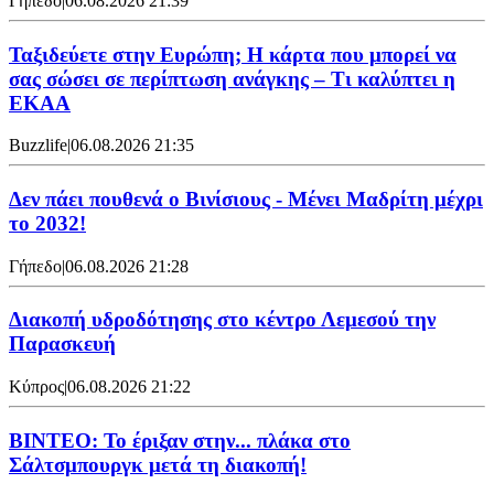
Γήπεδο
|
06.08.2026 21:39
Ταξιδεύετε στην Ευρώπη; Η κάρτα που μπορεί να
σας σώσει σε περίπτωση ανάγκης – Τι καλύπτει η
ΕΚΑΑ
Buzzlife
|
06.08.2026 21:35
Δεν πάει πουθενά ο Βινίσιους - Μένει Μαδρίτη μέχρι
το 2032!
Γήπεδο
|
06.08.2026 21:28
Διακοπή υδροδότησης στο κέντρο Λεμεσού την
Παρασκευή
Κύπρος
|
06.08.2026 21:22
ΒΙΝΤΕΟ: Το έριξαν στην... πλάκα στο
Σάλτσμπουργκ μετά τη διακοπή!