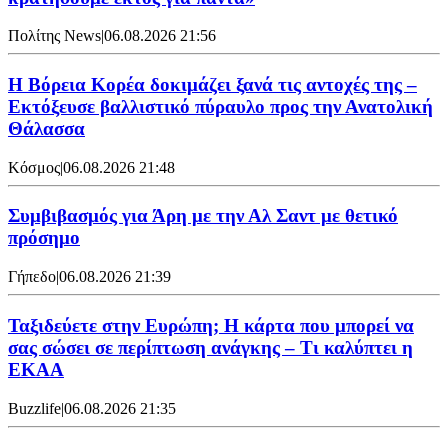
Πολίτης News
|
06.08.2026 21:56
Η Βόρεια Κορέα δοκιμάζει ξανά τις αντοχές της –
Εκτόξευσε βαλλιστικό πύραυλο προς την Ανατολική
Θάλασσα
Κόσμος
|
06.08.2026 21:48
Συμβιβασμός για Άρη με την Αλ Σαντ με θετικό
πρόσημο
Γήπεδο
|
06.08.2026 21:39
Ταξιδεύετε στην Ευρώπη; Η κάρτα που μπορεί να
σας σώσει σε περίπτωση ανάγκης – Τι καλύπτει η
ΕΚΑΑ
Buzzlife
|
06.08.2026 21:35