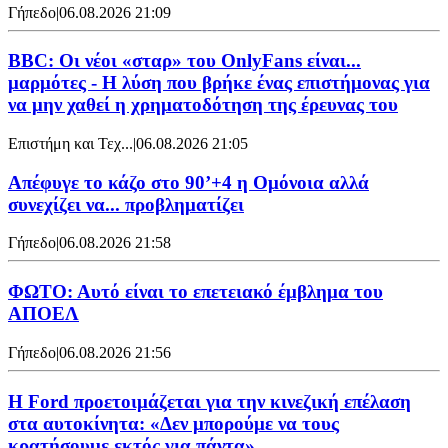
Γήπεδο
|
06.08.2026 21:09
BBC: Οι νέοι «σταρ» του OnlyFans είναι...
μαρμότες - Η λύση που βρήκε ένας επιστήμονας για
να μην χαθεί η χρηματοδότηση της έρευνας του
Επιστήμη και Τεχ...
|
06.08.2026 21:05
Απέφυγε το κάζο στο 90’+4 η Ομόνοια αλλά
συνεχίζει να... προβληματίζει
Γήπεδο
|
06.08.2026 21:58
ΦΩΤΟ: Αυτό είναι το επετειακό έμβλημα του
ΑΠΟΕΛ
Γήπεδο
|
06.08.2026 21:56
Η Ford προετοιμάζεται για την κινεζική επέλαση
στα αυτοκίνητα: «Δεν μπορούμε να τους
κρατήσουμε εκτός για πάντα»