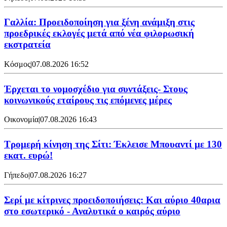
Γαλλία: Προειδοποίηση για ξένη ανάμιξη στις
προεδρικές εκλογές μετά από νέα φιλορωσική
εκστρατεία
Κόσμος
|
07.08.2026 16:52
Έρχεται το νομοσχέδιο για συντάξεις- Στους
κοινωνικούς εταίρους τις επόμενες μέρες
Οικονομία
|
07.08.2026 16:43
Τρομερή κίνηση της Σίτι: Έκλεισε Μπουαντί με 130
εκατ. ευρώ!
Γήπεδο
|
07.08.2026 16:27
Σερί με κίτρινες προειδοποιήσεις: Και αύριο 40αρια
στο εσωτερικό - Αναλυτικά ο καιρός αύριο