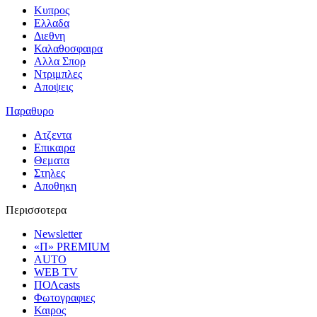
Κυπρος
Ελλαδα
Διεθνη
Καλαθοσφαιρα
Αλλα Σπορ
Ντριμπλες
Αποψεις
Παραθυρο
Ατζεντα
Επικαιρα
Θεματα
Στηλες
Αποθηκη
Περισσοτερα
Newsletter
«Π» PREMIUM
AUTO
WEB TV
ΠΟΛcasts
Φωτογραφιες
Καιρος