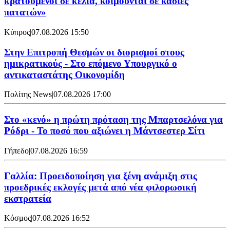
κρατούμενοι σε κελιά, κοιμούνται σε κάσιες
πατατών»
Κύπρος
|
07.08.2026 15:50
Στην Επιτροπή Θεσμών οι διορισμοί στους
ημικρατικούς - Στο επόμενο Υπουργικό ο
αντικαταστάτης Οικονομίδη
Πολίτης News
|
07.08.2026 17:00
Στο «κενό» η πρώτη πρόταση της Μπαρτσελόνα για
Ρόδρι - Το ποσό που αξιώνει η Μάντσεστερ Σίτι
Γήπεδο
|
07.08.2026 16:59
Γαλλία: Προειδοποίηση για ξένη ανάμιξη στις
προεδρικές εκλογές μετά από νέα φιλορωσική
εκστρατεία
Κόσμος
|
07.08.2026 16:52