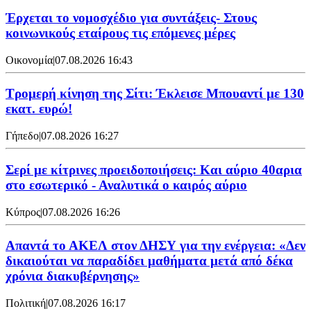
Έρχεται το νομοσχέδιο για συντάξεις- Στους
κοινωνικούς εταίρους τις επόμενες μέρες
Οικονομία
|
07.08.2026 16:43
Τρομερή κίνηση της Σίτι: Έκλεισε Μπουαντί με 130
εκατ. ευρώ!
Γήπεδο
|
07.08.2026 16:27
Σερί με κίτρινες προειδοποιήσεις: Και αύριο 40αρια
στο εσωτερικό - Αναλυτικά ο καιρός αύριο
Κύπρος
|
07.08.2026 16:26
Απαντά το ΑΚΕΛ στον ΔΗΣΥ για την ενέργεια: «Δεν
δικαιούται να παραδίδει μαθήματα μετά από δέκα
χρόνια διακυβέρνησης»
Πολιτική
|
07.08.2026 16:17