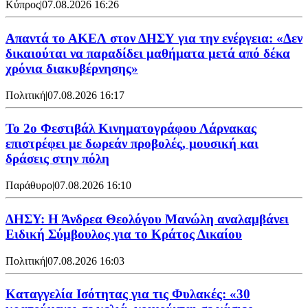
Κύπρος
|
07.08.2026 16:26
Απαντά το ΑΚΕΛ στον ΔΗΣΥ για την ενέργεια: «Δεν
δικαιούται να παραδίδει μαθήματα μετά από δέκα
χρόνια διακυβέρνησης»
Πολιτική
|
07.08.2026 16:17
Το 2ο Φεστιβάλ Κινηματογράφου Λάρνακας
επιστρέφει με δωρεάν προβολές, μουσική και
δράσεις στην πόλη
Παράθυρο
|
07.08.2026 16:10
ΔΗΣΥ: Η Άνδρεα Θεολόγου Μανώλη αναλαμβάνει
Ειδική Σύμβουλος για το Κράτος Δικαίου
Πολιτική
|
07.08.2026 16:03
Καταγγελία Ισότητας για τις Φυλακές: «30