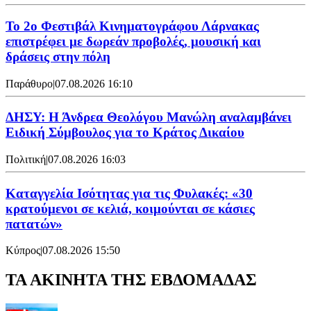
Το 2ο Φεστιβάλ Κινηματογράφου Λάρνακας
επιστρέφει με δωρεάν προβολές, μουσική και
δράσεις στην πόλη
Παράθυρο
|
07.08.2026 16:10
ΔΗΣΥ: Η Άνδρεα Θεολόγου Μανώλη αναλαμβάνει
Ειδική Σύμβουλος για το Κράτος Δικαίου
Πολιτική
|
07.08.2026 16:03
Καταγγελία Ισότητας για τις Φυλακές: «30
κρατούμενοι σε κελιά, κοιμούνται σε κάσιες
πατατών»
Κύπρος
|
07.08.2026 15:50
ΤΑ ΑΚΙΝΗΤΑ ΤΗΣ ΕΒΔΟΜΑΔΑΣ