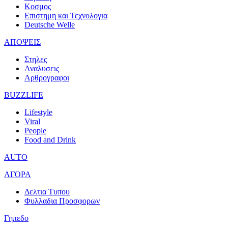
Κοσμος
Επιστημη και Τεχνολογια
Deutsche Welle
ΑΠΟΨΕΙΣ
Στηλες
Αναλυσεις
Αρθρογραφοι
BUZZLIFE
Lifestyle
Viral
People
Food and Drink
AUTO
ΑΓΟΡΑ
Δελτια Τυπου
Φυλλαδια Προσφορων
Γηπεδο