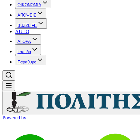
OIKONOMIA
ΑΠΟΨΕΙΣ
BUZZLIFE
AUTO
ΑΓΟΡΑ
Γηπεδο
Παραθυρο
Powered by