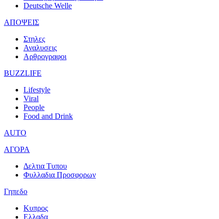
Deutsche Welle
ΑΠΟΨΕΙΣ
Στηλες
Αναλυσεις
Αρθρογραφοι
BUZZLIFE
Lifestyle
Viral
People
Food and Drink
AUTO
ΑΓΟΡΑ
Δελτια Τυπου
Φυλλαδια Προσφορων
Γηπεδο
Κυπρος
Ελλαδα