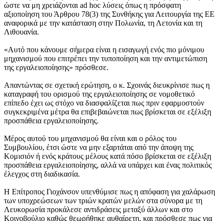
ώστε να μη χρειάζονται ad hoc λύσεις όπως η πρόσφατη
αξιοποίηση του Άρθρου 78(3) της Συνθήκης για Λειτουργία της ΕΕ
αναφορικά με την κατάσταση στην Πολωνία, τη Λετονία και τη
Λιθουανία.
«Αυτό που κάνουμε σήμερα είναι η εισαγωγή ενός πιο μόνιμου
μηχανισμού που επιτρέπει την τυποποίηση και την αντιμετώπιση
της εργαλειοποίησης» πρόσθεσε.
Απαντώντας σε σχετική ερώτηση, ο κ. Σχοινάς διευκρίνισε πως η
καταγραφή του ορισμού της εργαλειοποίησης σε νομοθετικό
επίπεδο έχει ως στόχο να διασφαλίζεται πως πριν εφαρμοστούν
συγκεκριμένα μέτρα θα επιβεβαιώνεται πως βρίσκεται σε εξέλιξη
προσπάθεια εργαλειοποίησης.
Μέρος αυτού του μηχανισμού θα είναι και ο ρόλος του
Συμβουλίου, έτσι ώστε να μην εξαρτάται από την άποψη της
Κομισιόν ή ενός κράτους μέλους κατά πόσο βρίσκεται σε εξέλιξη
προσπάθεια εργαλειοποίησης, αλλά να υπάρχει και ένας πολιτικός
έλεγχος στη διαδικασία.
Η Επίτροπος Γιοχάνσον υπενθύμισε πως η απόφαση για χαλάρωση
των υποχρεώσεων των τριών κρατών μελών στα σύνορα με τη
Λευκορωσία προκάλεσε αντιδράσεις μεταξύ άλλων και στο
Κοινοβούλιο καθώς θεωρήθηκε αυθαίρετη, και πρόσθεσε πως για