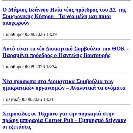
Ο Μάριος Ιωάννου Ηλία νέος πρόεδρος του ΔΣ της
Συμφωνικής Κύπρου - Τα νέα μέλη και ποιοι
αποχωρούν
Παράθυρο
|
06.08.2026 18:39
Αυτό είναι το νέο Διοικητικό Συμβούλιο του ΘΟΚ -
Παραμένει πρόεδρος ο Παντελής Βουτουρής
Παράθυρο
|
06.08.2026 18:34
Νέα πρόσωπα στα Διοικητικά Συμβούλια των
ημικρατικών οργανισμών – Αναλυτικά τα ονόματα
Πολιτική
|
06.08.2026 18:31
Χειροπέδες σε 16χρονο για την πυρκαγιά στην
πρώην μπυραρία Corner Pub - Εμπρησμό δείχνουν
οι εξετάσεις