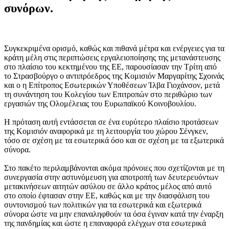
συνόρων.
Συγκεκριμένα ορισμό, καθώς και πιθανά μέτρα και ενέργειες για τα
κράτη μέλη στις περιπτώσεις εργαλειοποίησης της μετανάστευσης
στο πλαίσιο του κεκτημένου της ΕΕ, παρουσίασαν την Τρίτη από
το Στρασβούργο ο αντιπρόεδρος της Κομισιόν Μαργαρίτης Σχοινάς
και ο η Επίτροπος Εσωτερικών Υποθέσεων Ίλβα Γιοχάνσον, μετά
τη συνάντηση του Κολεγίου των Επιτροπών στο περιθώριο των
εργασιών της Ολομέλειας του Ευρωπαϊκού Κοινοβουλίου.
Η πρόταση αυτή εντάσσεται σε ένα ευρύτερο πλαίσιο προτάσεων
της Κομισιόν αναφορικά με τη λειτουργία του χώρου Σένγκεν,
τόσο σε σχέση με τα εσωτερικά όσο και σε σχέση με τα εξωτερικά
σύνορα.
Στο πακέτο περιλαμβάνονται ακόμα πρόνοιες που σχετίζονται με τη
συνεργασία στην αστυνόμευση για αποτροπή των δευτερευόντων
μετακινήσεων αιτητών ασύλου σε άλλο κράτος μέλος από αυτό
στο οποίο έφτασαν στην ΕΕ, καθώς και με την διασφάλιση του
συντονισμού των πολιτικών για τα εσωτερικά και εξωτερικά
σύνορα ώστε να μην επαναληφθούν τα όσα έγιναν κατά την έναρξη
της πανδημίας και ώστε η επαναφορά ελέγχων στα εσωτερικά