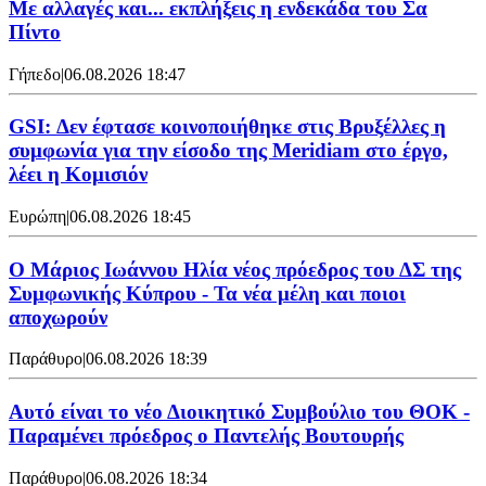
Με αλλαγές και... εκπλήξεις η ενδεκάδα του Σα
Πίντο
Γήπεδο
|
06.08.2026 18:47
GSI: Δεν έφτασε κοινοποιήθηκε στις Βρυξέλλες η
συμφωνία για την είσοδο της Meridiam στο έργο,
λέει η Κομισιόν
Ευρώπη
|
06.08.2026 18:45
Ο Μάριος Ιωάννου Ηλία νέος πρόεδρος του ΔΣ της
Συμφωνικής Κύπρου - Τα νέα μέλη και ποιοι
αποχωρούν
Παράθυρο
|
06.08.2026 18:39
Αυτό είναι το νέο Διοικητικό Συμβούλιο του ΘΟΚ -
Παραμένει πρόεδρος ο Παντελής Βουτουρής
Παράθυρο
|
06.08.2026 18:34