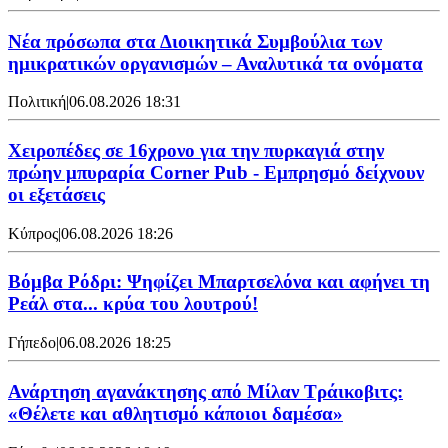
Νέα πρόσωπα στα Διοικητικά Συμβούλια των
ημικρατικών οργανισμών – Αναλυτικά τα ονόματα
Πολιτική
|
06.08.2026 18:31
Χειροπέδες σε 16χρονο για την πυρκαγιά στην
πρώην μπυραρία Corner Pub - Εμπρησμό δείχνουν
οι εξετάσεις
Κύπρος
|
06.08.2026 18:26
Βόμβα Ρόδρι: Ψηφίζει Μπαρτσελόνα και αφήνει τη
Ρεάλ στα... κρύα του λουτρού!
Γήπεδο
|
06.08.2026 18:25
Ανάρτηση αγανάκτησης από Μίλαν Τράικοβιτς:
«Θέλετε και αθλητισμό κάποιοι δαμέσα»