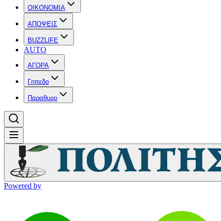
OIKONOMIA
ΑΠΟΨΕΙΣ
BUZZLIFE
AUTO
ΑΓΟΡΑ
Γηπεδο
Παραθυρο
Powered by