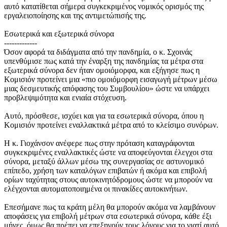
αυτό κατατίθεται σήμερα συγκεκριμένος νομικός ορισμός της
εργαλειοποίησης και της αντιμετώπισής της.
Εσωτερικά και εξωτερικά σύνορα
-------------
Όσον αφορά τα διδάγματα από την πανδημία, ο κ. Σχοινάς
υπενθύμισε πως κατά την έναρξη της πανδημίας τα μέτρα στα
εξωτερικά σύνορα δεν ήταν ομοιόμορφα, και εξήγησε πως η
Κομισιόν προτείνει μια «πιο ομοιόμορφη εισαγωγή μέτρων μέσω
μιας δεσμευτικής απόφασης του Συμβουλίου» ώστε να υπάρχει
προβλεψιμότητα και ενιαία στόχευση.
Αυτό, πρόσθεσε, ισχύει και για τα εσωτερικά σύνορα, όπου η
Κομισιόν προτείνει εναλλακτικά μέτρα από το κλείσιμο συνόρων.
Η κ. Γιοχάνσον ανέφερε πως στην πρόταση καταγράφονται
συγκεκριμένες εναλλακτικές ώστε να αποφεύγονται έλεγχοι στα
σύνορα, μεταξύ άλλων μέσω της συνεργασίας σε αστυνομικό
επίπεδο, χρήση των καταλόγων επιβατών ή ακόμα και επιβολή
ορίων ταχύτητας στους αυτοκινητόδρομους ώστε να μπορούν να
ελέγχονται αυτοματοποιημένα οι πινακίδες αυτοκινήτων.
Επεσήμανε πως τα κράτη μέλη θα μπορούν ακόμα να λαμβάνουν
αποφάσεις για επιβολή μέτρων στα εσωτερικά σύνορα, κάθε έξι
μήνες, όμως θα πρέπει να επεξηγούν τους λόγους για το γιατί αυτό