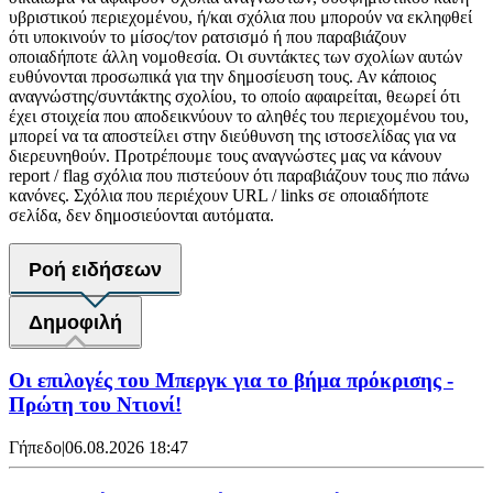
υβριστικού περιεχομένου, ή/και σχόλια που μπορούν να εκληφθεί
ότι υποκινούν το μίσος/τον ρατσισμό ή που παραβιάζουν
οποιαδήποτε άλλη νομοθεσία. Οι συντάκτες των σχολίων αυτών
ευθύνονται προσωπικά για την δημοσίευση τους. Αν κάποιος
αναγνώστης/συντάκτης σχολίου, το οποίο αφαιρείται, θεωρεί ότι
έχει στοιχεία που αποδεικνύουν το αληθές του περιεχομένου του,
μπορεί να τα αποστείλει στην διεύθυνση της ιστοσελίδας για να
διερευνηθούν. Προτρέπουμε τους αναγνώστες μας να κάνουν
report / flag σχόλια που πιστεύουν ότι παραβιάζουν τους πιο πάνω
κανόνες. Σχόλια που περιέχουν URL / links σε οποιαδήποτε
σελίδα, δεν δημοσιεύονται αυτόματα.
Ροή ειδήσεων
Δημοφιλή
Οι επιλογές του Μπεργκ για το βήμα πρόκρισης -
Πρώτη του Ντιονί!
Γήπεδο
|
06.08.2026 18:47