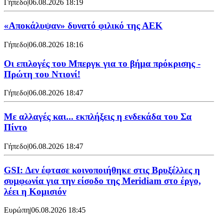
Γήπεδο
|
06.08.2026 18:19
«Αποκάλυψαν» δυνατό φιλικό της ΑΕΚ
Γήπεδο
|
06.08.2026 18:16
Οι επιλογές του Μπεργκ για το βήμα πρόκρισης -
Πρώτη του Ντιονί!
Γήπεδο
|
06.08.2026 18:47
Με αλλαγές και... εκπλήξεις η ενδεκάδα του Σα
Πίντο
Γήπεδο
|
06.08.2026 18:47
GSI: Δεν έφτασε κοινοποιήθηκε στις Βρυξέλλες η
συμφωνία για την είσοδο της Meridiam στο έργο,
λέει η Κομισιόν
Ευρώπη
|
06.08.2026 18:45