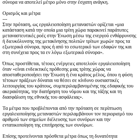
σύνορα να αποτελεί μέτρο μόνο στην έσχατη ανάγκη.
Ορισμός και μέτρα
---
Στην πρόταση, ως εργαλειοποίηση μεταναστών ορίζεται «μια
κατάσταση κατά την οποία μια τρίτη χώρα παρακινεί παράτυπες
μεταναστευτικές ροές στην Ένωση μέσω της ενεργού ενθάρρυνσης
ή διευκόλυνσης της μετακίνησης πολιτών τρίτων χωρών προς τα
εξωτερικά σύνορα, προς ή από το εσωτερικό των εδαφών της και
στη συνέχεια προς τα εν λόγω εξωτερικά σύνορα».
Όπως προστίθεται, τέτοιες ενέργειες αποτελούν εργαλειοποίηση
όταν «είναι ενδεικτικές πρόθεσης μιας τρίτης χώρας να
αποσταθεροποιήσει την Ένωση ή ένα κράτος μέλος, όπου η φύση
τέτοιων πράξεων δύναται να θέσει σε κίνδυνο ουσιαστικές
λειτουργίας του κράτους, συμπεριλαμβανομένης της εδαφικής του
ακεραιότητας, την διατήρηση του νόμου και της τάξης και τη
διασφάλιση της εθνικής του ασφάλειας».
Τα μέτρα που προβλέπονται από την πρόταση σε περίπτωση
εργαλειοποίησης μεταναστών περιλαμβάνουν τον περιορισμό του
αριθμού των σημείων διέλευσης των συνόρων και την
εντατικοποίηση της επιτήρησης των συνόρων.
Επίσης προτείνονται πρόσθετα μέτρα όπως τη δυνατότητα