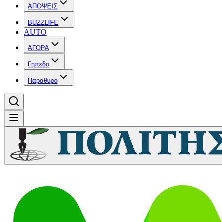
ΑΠΟΨΕΙΣ
BUZZLIFE
AUTO
ΑΓΟΡΑ
Γηπεδο
Παραθυρο