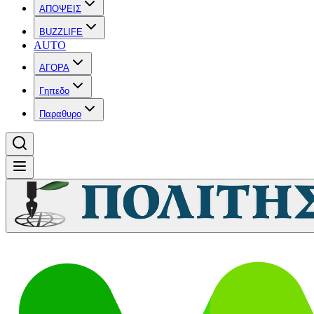
ΑΠΟΨΕΙΣ
BUZZLIFE
AUTO
ΑΓΟΡΑ
Γηπεδο
Παραθυρο