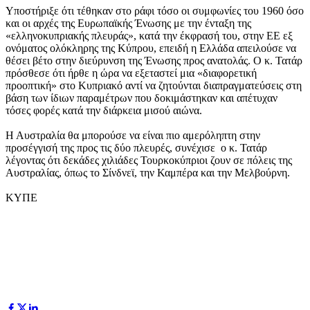
Υποστήριξε ότι τέθηκαν στο ράφι τόσο οι συμφωνίες του 1960 όσο
και οι αρχές της Ευρωπαϊκής Ένωσης με την ένταξη της
«ελληνοκυπριακής πλευράς», κατά την έκφρασή του, στην ΕΕ εξ
ονόματος ολόκληρης της Κύπρου, επειδή η Ελλάδα απειλούσε να
θέσει βέτο στην διεύρυνση της Ένωσης προς ανατολάς. Ο κ. Τατάρ
πρόσθεσε ότι ήρθε η ώρα να εξεταστεί μια «διαφορετική
προοπτική» στο Κυπριακό αντί να ζητούνται διαπραγματεύσεις στη
βάση των ίδιων παραμέτρων που δοκιμάστηκαν και απέτυχαν
τόσες φορές κατά την διάρκεια μισού αιώνα.
Η Αυστραλία θα μπορούσε να είναι πιο αμερόληπτη στην
προσέγγισή της προς τις δύο πλευρές, συνέχισε ο κ. Τατάρ
λέγοντας ότι δεκάδες χιλιάδες Τουρκοκύπριοι ζουν σε πόλεις της
Αυστραλίας, όπως το Σίνδνεϊ, την Καμπέρα και την Μελβούρνη.
ΚΥΠΕ