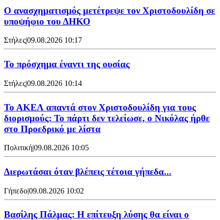
Ο ανασχηματισμός μετέτρεψε τον Χριστοδουλίδη σε
υποψήφιο του ΔΗΚΟ
Στήλες
|
09.08.2026 10:17
Το πρόσχημα έναντι της ουσίας
Στήλες
|
09.08.2026 10:14
Το ΑΚΕΛ απαντά στον Χριστοδουλίδη για τους
διορισμούς: Το πάρτι δεν τελείωσε, ο Νικόλας ήρθε
στο Προεδρικό με λίστα
Πολιτική
|
09.08.2026 10:05
Διερωτάσαι όταν βλέπεις τέτοια γήπεδα...
Γήπεδο
|
09.08.2026 10:02
Βασίλης Πάλμας: Η επίτευξη λύσης θα είναι ο