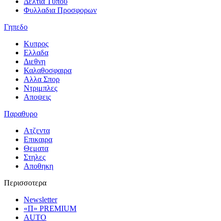
Δελτια Τυπου
Φυλλαδια Προσφορων
Γηπεδο
Κυπρος
Ελλαδα
Διεθνη
Καλαθοσφαιρα
Αλλα Σπορ
Ντριμπλες
Αποψεις
Παραθυρο
Ατζεντα
Επικαιρα
Θεματα
Στηλες
Αποθηκη
Περισσοτερα
Newsletter
«Π» PREMIUM
AUTO