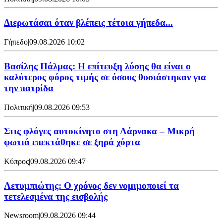
Διερωτάσαι όταν βλέπεις τέτοια γήπεδα...
Γήπεδο
|
09.08.2026 10:02
Βασίλης Πάλμας: Η επίτευξη λύσης θα είναι ο
καλύτερος φόρος τιμής σε όσους θυσιάστηκαν για
την πατρίδα
Πολιτική
|
09.08.2026 09:53
Στις φλόγες αυτοκίνητο στη Λάρνακα – Μικρή
φωτιά επεκτάθηκε σε ξηρά χόρτα
Κύπρος
|
09.08.2026 09:47
Λετυμπιώτης: Ο χρόνος δεν νομιμοποιεί τα
τετελεσμένα της εισβολής
Newsroom
|
09.08.2026 09:44