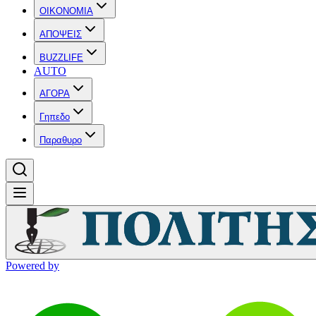
OIKONOMIA
ΑΠΟΨΕΙΣ
BUZZLIFE
AUTO
ΑΓΟΡΑ
Γηπεδο
Παραθυρο
Powered by