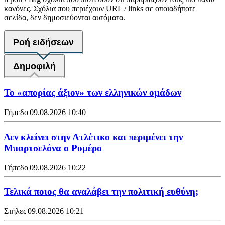
κανόνες. Σχόλια που περιέχουν URL / links σε οποιαδήποτε
σελίδα, δεν δημοσιεύονται αυτόματα.
Ροή ειδήσεων
Δημοφιλή
Το «απορίας άξιον» των ελληνικών ομάδων
Γήπεδο
|
09.08.2026 10:40
Δεν κλείνει στην Ατλέτικο και περιμένει την
Μπαρτσελόνα ο Ρομέρο
Γήπεδο
|
09.08.2026 10:22
Τελικά ποιος θα αναλάβει την πολιτική ευθύνη;
Στήλες
|
09.08.2026 10:21