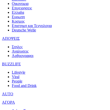
Οικονομια
Επιχειρησεις
Ελλαδα
Ευρωπη
Κοσμος
Επιστημη και Τεχνολογια
Deutsche Welle
ΑΠΟΨΕΙΣ
Στηλες
Αναλυσεις
Αρθρογραφοι
BUZZLIFE
Lifestyle
Viral
People
Food and Drink
AUTO
ΑΓΟΡΑ