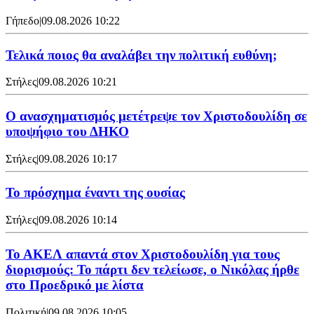
Γήπεδο
|
09.08.2026 10:22
Τελικά ποιος θα αναλάβει την πολιτική ευθύνη;
Στήλες
|
09.08.2026 10:21
Ο ανασχηματισμός μετέτρεψε τον Χριστοδουλίδη σε
υποψήφιο του ΔΗΚΟ
Στήλες
|
09.08.2026 10:17
Το πρόσχημα έναντι της ουσίας
Στήλες
|
09.08.2026 10:14
Το ΑΚΕΛ απαντά στον Χριστοδουλίδη για τους
διορισμούς: Το πάρτι δεν τελείωσε, ο Νικόλας ήρθε
στο Προεδρικό με λίστα
Πολιτική
|
09.08.2026 10:05