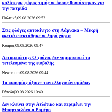
καλύτερος φόρος τιμής σε όσους θυσιάστηκαν για
την πατρίδα
Πολιτική
|
09.08.2026 09:53
Στις φλόγες αυτοκίνητο στη Λάρνακα – Μικρή
φωτιά επεκτάθηκε σε ξηρά χόρτα
Κύπρος
|
09.08.2026 09:47
Λετυμπιώτης: Ο χρόνος δεν νομιμοποιεί τα
τετελεσμένα της εισβολής
Newsroom
|
09.08.2026 09:44
Το «απορίας άξιον» των ελληνικών ομάδων
Γήπεδο
|
09.08.2026 10:40
Δεν κλείνει στην Ατλέτικο και περιμένει την
Μπαρτσελόνα ο Ρομέρο