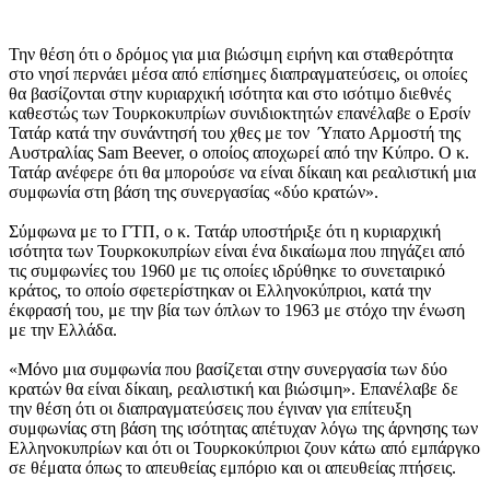
Την θέση ότι ο δρόμος για μια βιώσιμη ειρήνη και σταθερότητα
στο νησί περνάει μέσα από επίσημες διαπραγματεύσεις, οι οποίες
θα βασίζονται στην κυριαρχική ισότητα και στο ισότιμο διεθνές
καθεστώς των Τουρκοκυπρίων συνιδιοκτητών επανέλαβε ο Ερσίν
Τατάρ κατά την συνάντησή του χθες με τον Ύπατο Αρμοστή της
Αυστραλίας Sam Beever, ο οποίος αποχωρεί από την Κύπρο. Ο κ.
Τατάρ ανέφερε ότι θα μπορούσε να είναι δίκαιη και ρεαλιστική μια
συμφωνία στη βάση της συνεργασίας «δύο κρατών».
Σύμφωνα με το ΓΤΠ, ο κ. Τατάρ υποστήριξε ότι η κυριαρχική
ισότητα των Τουρκοκυπρίων είναι ένα δικαίωμα που πηγάζει από
τις συμφωνίες του 1960 με τις οποίες ιδρύθηκε το συνεταιρικό
κράτος, το οποίο σφετερίστηκαν οι Ελληνοκύπριοι, κατά την
έκφρασή του, με την βία των όπλων το 1963 με στόχο την ένωση
με την Ελλάδα.
«Μόνο μια συμφωνία που βασίζεται στην συνεργασία των δύο
κρατών θα είναι δίκαιη, ρεαλιστική και βιώσιμη». Επανέλαβε δε
την θέση ότι οι διαπραγματεύσεις που έγιναν για επίτευξη
συμφωνίας στη βάση της ισότητας απέτυχαν λόγω της άρνησης των
Ελληνοκυπρίων και ότι οι Τουρκοκύπριοι ζουν κάτω από εμπάργκο
σε θέματα όπως το απευθείας εμπόριο και οι απευθείας πτήσεις.