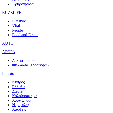
Αρθρογραφοι
BUZZLIFE
Lifestyle
Viral
People
Food and Drink
AUTO
ΑΓΟΡΑ
Δελτια Τυπου
Φυλλαδια Προσφορων
Γηπεδο
Κυπρος
Ελλαδα
Διεθνη
Καλαθοσφαιρα
Αλλα Σπορ
Ντριμπλες
Αποψεις