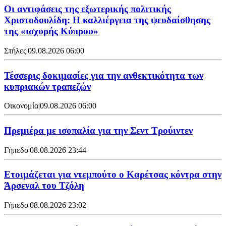
Οι αντιφάσεις της εξωτερικής πολιτικής
Χριστοδουλίδη: Η καλλιέργεια της ψευδαίσθησης
της «ισχυρής Κύπρου»
Στήλες
|
09.08.2026 06:00
Τέσσερις δοκιμασίες για την ανθεκτικότητα των
κυπριακών τραπεζών
Οικονομία
|
09.08.2026 06:00
Πρεμιέρα με ισοπαλία για την Σεντ Τρούιντεν
Γήπεδο
|
08.08.2026 23:44
Ετοιμάζεται για ντεμπούτο ο Καρέτσας κόντρα στην
Άρσεναλ του Τζόλη
Γήπεδο
|
08.08.2026 23:02