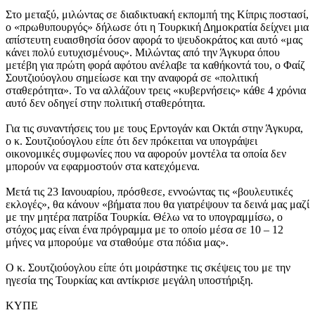
Στο μεταξύ, μιλώντας σε διαδικτυακή εκπομπή της Κίπρις ποστασί,
ο «πρωθυπουργός» δήλωσε ότι η Τουρκική Δημοκρατία δείχνει μια
απίστευτη ευαισθησία όσον αφορά το ψευδοκράτος και αυτό «μας
κάνει πολύ ευτυχισμένους». Μιλώντας από την Άγκυρα όπου
μετέβη για πρώτη φορά αφότου ανέλαβε τα καθήκοντά του, ο Φαίζ
Σουτζιούογλου σημείωσε και την αναφορά σε «πολιτική
σταθερότητα». Το να αλλάζουν τρεις «κυβερνήσεις» κάθε 4 χρόνια
αυτό δεν οδηγεί στην πολιτική σταθερότητα.
Για τις συναντήσεις του με τους Ερντογάν και Οκτάι στην Άγκυρα,
ο κ. Σουτζιούογλου είπε ότι δεν πρόκειται να υπογράψει
οικονομικές συμφωνίες που να αφορούν μοντέλα τα οποία δεν
μπορούν να εφαρμοστούν στα κατεχόμενα.
Μετά τις 23 Ιανουαρίου, πρόσθεσε, εννοώντας τις «βουλευτικές
εκλογές», θα κάνουν «βήματα που θα γιατρέψουν τα δεινά μας μαζί
με την μητέρα πατρίδα Τουρκία. Θέλω να το υπογραμμίσω, ο
στόχος μας είναι ένα πρόγραμμα με το οποίο μέσα σε 10 – 12
μήνες να μπορούμε να σταθούμε στα πόδια μας».
Ο κ. Σουτζιούογλου είπε ότι μοιράστηκε τις σκέψεις του με την
ηγεσία της Τουρκίας και αντίκρισε μεγάλη υποστήριξη.
ΚΥΠΕ