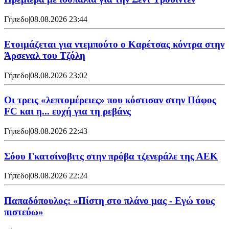
Γήπεδο
|
08.08.2026 23:44
Ετοιμάζεται για ντεμπούτο ο Καρέτσας κόντρα στην
Άρσεναλ του Τζόλη
Γήπεδο
|
08.08.2026 23:02
Οι τρεις «λεπτομέρειες» που κόστισαν στην Πάφος
FC και η... ευχή για τη ρεβάνς
Γήπεδο
|
08.08.2026 22:43
Σόου Γκατσίνοβιτς στην πρόβα τζενεράλε της ΑΕΚ
Γήπεδο
|
08.08.2026 22:24
Παπαδόπουλος: «Πίστη στο πλάνο μας - Εγώ τους
πιστεύω»