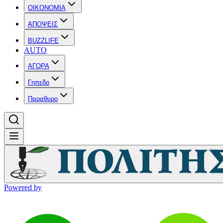
OIKONOMIA
ΑΠΟΨΕΙΣ
BUZZLIFE
AUTO
ΑΓΟΡΑ
Γηπεδο
Παραθυρο
Powered by