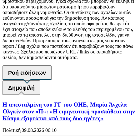
υβριστικού περιεχομένου, ή/και σχόλια που μπορούν να εκληφθεί
ότι υποκινούν το μίσος/τον ρατσισμό ή που παραβιάζουν
οποιαδήποτε άλλη νομοθεσία. Οι συντάκτες των σχολίων αυτών
ευθύνονται προσωπικά για την δημοσίευση τους. Αν κάποιος
αναγνώστης/συντάκτης σχολίου, το οποίο αφαιρείται, θεωρεί ότι
έχει στοιχεία που αποδεικνύουν το αληθές του περιεχομένου του,
μπορεί να τα αποστείλει στην διεύθυνση της ιστοσελίδας για να
διερευνηθούν. Προτρέπουμε τους αναγνώστες μας να κάνουν
report / flag σχόλια που πιστεύουν ότι παραβιάζουν τους πιο πάνω
κανόνες. Σχόλια που περιέχουν URL / links σε οποιαδήποτε
σελίδα, δεν δημοσιεύονται αυτόματα.
Ροή ειδήσεων
Δημοφιλή
Η απεσταλμένη του ΓΓ του ΟΗΕ, Μαρία Άνχελα
Ολγκίν στον «Π»: «Η ειρηνευτική προσπάθεια στην
Κύπρο εξαρτάται από τους δυο ηγέτες»
Πολιτική
|
09.08.2026 06:10