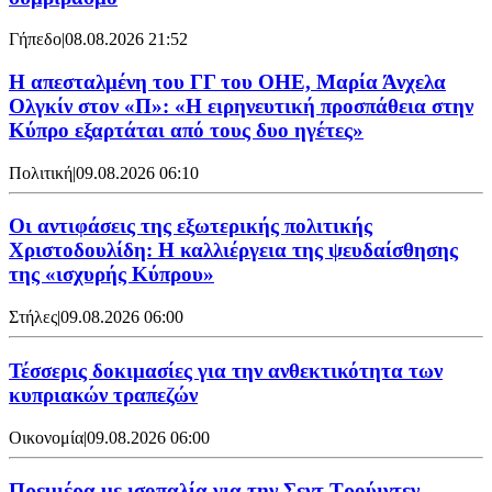
Γήπεδο
|
08.08.2026 21:52
Η απεσταλμένη του ΓΓ του ΟΗΕ, Μαρία Άνχελα
Ολγκίν στον «Π»: «Η ειρηνευτική προσπάθεια στην
Κύπρο εξαρτάται από τους δυο ηγέτες»
Πολιτική
|
09.08.2026 06:10
Οι αντιφάσεις της εξωτερικής πολιτικής
Χριστοδουλίδη: Η καλλιέργεια της ψευδαίσθησης
της «ισχυρής Κύπρου»
Στήλες
|
09.08.2026 06:00
Τέσσερις δοκιμασίες για την ανθεκτικότητα των
κυπριακών τραπεζών
Οικονομία
|
09.08.2026 06:00
Πρεμιέρα με ισοπαλία για την Σεντ Τρούιντεν