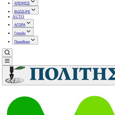
ΑΠΟΨΕΙΣ
BUZZLIFE
AUTO
ΑΓΟΡΑ
Γηπεδο
Παραθυρο