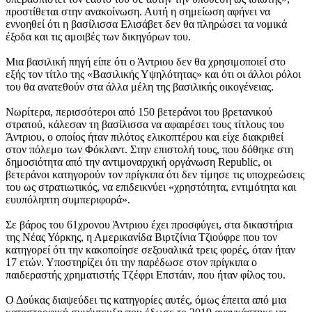
προστίθεται στην ανακοίνωση. Αυτή η σημείωση αφήνει να
εννοηθεί ότι η βασίλισσα Ελισάβετ δεν θα πληρώσει τα νομικά
έξοδα και τις αμοιβές των δικηγόρων του.
Μια βασιλική πηγή είπε ότι ο Άντριου δεν θα χρησιμοποιεί στο
εξής τον τίτλο της «Βασιλικής Υψηλότητας» και ότι οι άλλοι ρόλοι
του θα ανατεθούν στα άλλα μέλη της βασιλικής οικογένειας.
Νωρίτερα, περισσότεροι από 150 βετεράνοι του βρετανικού
στρατού, κάλεσαν τη βασίλισσα να αφαιρέσει τους τίτλους του
Άντριου, ο οποίος ήταν πιλότος ελικοπτέρου και είχε διακριθεί
στον πόλεμο των Φόκλαντ. Στην επιστολή τους, που δόθηκε στη
δημοσιότητα από την αντιμοναρχική οργάνωση Republic, οι
βετεράνοι κατηγορούν τον πρίγκιπα ότι δεν τίμησε τις υποχρεώσεις
του ως στρατιωτικός, να επιδεικνύει «χρηστότητα, εντιμότητα και
ευυπόληπτη συμπεριφορά».
Σε βάρος του 61χρονου Άντριου έχει προσφύγει, στα δικαστήρια
της Νέας Υόρκης, η Αμερικανίδα Βιρτζίνια Τζιούφρε που τον
κατηγορεί ότι την κακοποίησε σεξουαλικά τρεις φορές, όταν ήταν
17 ετών. Υποστηρίζει ότι την παρέδωσε στον πρίγκιπα ο
παιδεραστής χρηματιστής Τζέφρι Επστάιν, που ήταν φίλος του.
Ο Δούκας διαψεύδει τις κατηγορίες αυτές, όμως έπειτα από μια