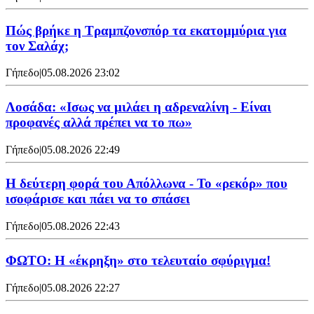
Πώς βρήκε η Τραμπζονσπόρ τα εκατομμύρια για
τον Σαλάχ;
Γήπεδο
|
05.08.2026 23:02
Λοσάδα: «Ισως να μιλάει η αδρεναλίνη - Είναι
προφανές αλλά πρέπει να το πω»
Γήπεδο
|
05.08.2026 22:49
Η δεύτερη φορά του Απόλλωνα - Το «ρεκόρ» που
ισοφάρισε και πάει να το σπάσει
Γήπεδο
|
05.08.2026 22:43
ΦΩΤΟ: Η «έκρηξη» στο τελευταίο σφύριγμα!
Γήπεδο
|
05.08.2026 22:27