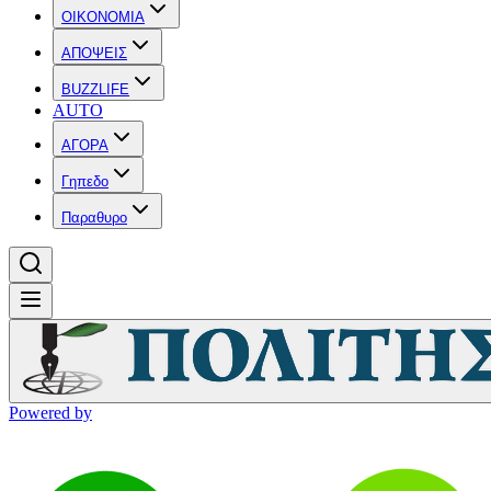
OIKONOMIA
ΑΠΟΨΕΙΣ
BUZZLIFE
AUTO
ΑΓΟΡΑ
Γηπεδο
Παραθυρο
Powered by