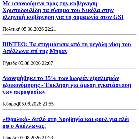
Με υπονοούμενο προς την κυβέρνηση
Χριστοδουλίδη τα εύσημα του Νικόλα στην
ελληνική κυβέρνηση για τη συμφωνία στον GSI
Πολιτική
|
05.08.2026 22:21
ΒΙΝΤΕΟ: Τα στιγμιότυπα από τη μεγάλη νίκη του
Απόλλωνα επί της Μπραν
Γήπεδο
|
05.08.2026 22:07
Διανεμήθηκε το 35% των δωρεάν εξοπλισμών
εξοικονόμησης - Έκκληση για άμεση εγκατάσταση
των ακροφυσίων
Κύπρος
|
05.08.2026 21:55
«Θρυλικό» διπλό στη Νορβηγία και φουλ για πλέι
οφ ο Απόλλωνας!
Γήπεδο
|
05.08.2026 21:53