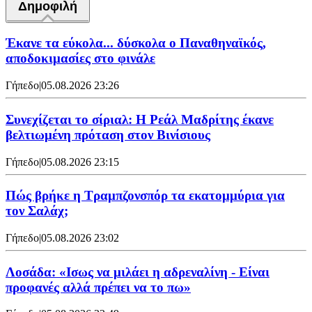
Δημοφιλή
Έκανε τα εύκολα... δύσκολα ο Παναθηναϊκός,
αποδοκιμασίες στο φινάλε
Γήπεδο
|
05.08.2026 23:26
Συνεχίζεται το σίριαλ: Η Ρεάλ Μαδρίτης έκανε
βελτιωμένη πρόταση στον Βινίσιους
Γήπεδο
|
05.08.2026 23:15
Πώς βρήκε η Τραμπζονσπόρ τα εκατομμύρια για
τον Σαλάχ;
Γήπεδο
|
05.08.2026 23:02
Λοσάδα: «Ισως να μιλάει η αδρεναλίνη - Είναι
προφανές αλλά πρέπει να το πω»