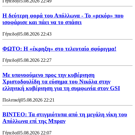
Γήπεδο
|
05.08.2026 22:49
Η δεύτερη φορά του Απόλλωνα - Το «ρεκόρ» που
ισοφάρισε και πάει να το σπάσει
Γήπεδο
|
05.08.2026 22:43
ΦΩΤΟ: Η «έκρηξη» στο τελευταίο σφύριγμα!
Γήπεδο
|
05.08.2026 22:27
Με υπονοούμενο προς την κυβέρνηση
Χριστοδουλίδη τα εύσημα του Νικόλα στην
ελληνική κυβέρνηση για τη συμφωνία στον GSI
Πολιτική
|
05.08.2026 22:21
ΒΙΝΤΕΟ: Τα στιγμιότυπα από τη μεγάλη νίκη του
Απόλλωνα επί της Μπραν
Γήπεδο
|
05.08.2026 22:07