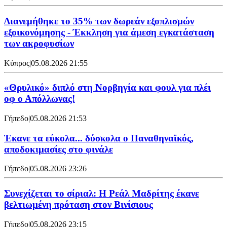
Διανεμήθηκε το 35% των δωρεάν εξοπλισμών
εξοικονόμησης - Έκκληση για άμεση εγκατάσταση
των ακροφυσίων
Κύπρος
|
05.08.2026 21:55
«Θρυλικό» διπλό στη Νορβηγία και φουλ για πλέι
οφ ο Απόλλωνας!
Γήπεδο
|
05.08.2026 21:53
Έκανε τα εύκολα... δύσκολα ο Παναθηναϊκός,
αποδοκιμασίες στο φινάλε
Γήπεδο
|
05.08.2026 23:26
Συνεχίζεται το σίριαλ: Η Ρεάλ Μαδρίτης έκανε
βελτιωμένη πρόταση στον Βινίσιους
Γήπεδο
|
05.08.2026 23:15