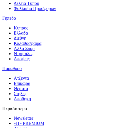
Δελτια Τυπου
Φυλλαδια Προσφορων
Γηπεδο
Κυπρος
Ελλαδα
Διεθνη
Καλαθοσφαιρα
Αλλα Σπορ
Ντριμπλες
Αποψεις
Παραθυρο
Ατζεντα
Επικαιρα
Θεματα
Στηλες
Αποθηκη
Περισσοτερα
Newsletter
«Π» PREMIUM