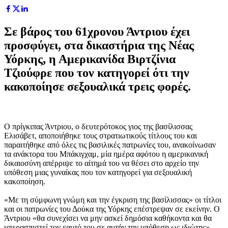
Σε βάρος του 61χρονου Άντριου έχει
προσφύγει, στα δικαστήρια της Νέας
Υόρκης, η Αμερικανίδα Βιρτζίνια
Τζιούφρε που τον κατηγορεί ότι την
κακοποίησε σεξουαλικά τρεις φορές.
Ο πρίγκιπας Άντριου, ο δευτερότοκος γιος της βασίλισσας
Ελισάβετ, αποποιήθηκε τους στρατιωτικούς τίτλους του και
παραιτήθηκε από όλες τις βασιλικές πατρωνίες του, ανακοίνωσαν
τα ανάκτορα του Μπάκιγχαμ, μία ημέρα αφότου η αμερικανική
δικαιοσύνη απέρριψε το αίτημά του να θέσει στο αρχείο την
υπόθεση μιας γυναίκας που τον κατηγορεί για σεξουαλική
κακοποίηση.
«Με τη σύμφωνη γνώμη και την έγκριση της βασίλισσας» οι τίτλοι
και οι πατρωνίες του Δούκα της Υόρκης επέστρεψαν σε εκείνην. Ο
Άντριου «θα συνεχίσει να μην ασκεί δημόσια καθήκοντα και θα
υπερασπιστεί τον εαυτό του σε αυτήν την υπόθεση ως ιδιώτης»,