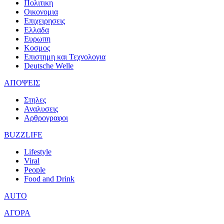
Πολιτικη
Οικονομια
Επιχειρησεις
Ελλαδα
Ευρωπη
Κοσμος
Επιστημη και Τεχνολογια
Deutsche Welle
ΑΠΟΨΕΙΣ
Στηλες
Αναλυσεις
Αρθρογραφοι
BUZZLIFE
Lifestyle
Viral
People
Food and Drink
AUTO
ΑΓΟΡΑ