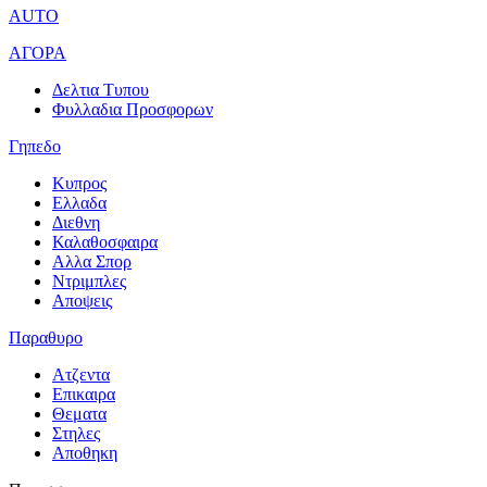
AUTO
ΑΓΟΡΑ
Δελτια Τυπου
Φυλλαδια Προσφορων
Γηπεδο
Κυπρος
Ελλαδα
Διεθνη
Καλαθοσφαιρα
Αλλα Σπορ
Ντριμπλες
Αποψεις
Παραθυρο
Ατζεντα
Επικαιρα
Θεματα
Στηλες
Αποθηκη