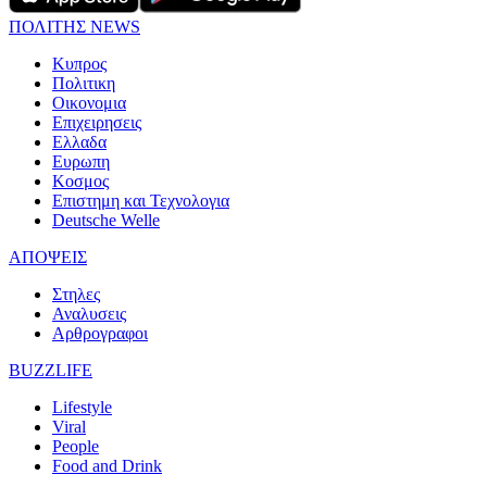
ΠΟΛΙΤΗΣ NEWS
Κυπρος
Πολιτικη
Οικονομια
Επιχειρησεις
Ελλαδα
Ευρωπη
Κοσμος
Επιστημη και Τεχνολογια
Deutsche Welle
ΑΠΟΨΕΙΣ
Στηλες
Αναλυσεις
Αρθρογραφοι
BUZZLIFE
Lifestyle
Viral
People
Food and Drink