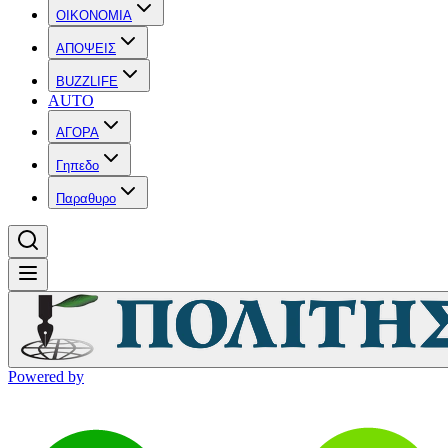
OIKONOMIA
ΑΠΟΨΕΙΣ
BUZZLIFE
AUTO
ΑΓΟΡΑ
Γηπεδο
Παραθυρο
Powered by