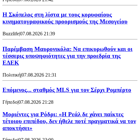
Η Σκόπελος στη λίστα με τους κορυφαίους
κινηματογραφικούς προορισμούς της Μεσογείου
Buzzlife
|
07.08.2026 21:39
Παρέμβαση Μαυρονικόλα: Να επικυρωθούν και οι
τέσσερις υποψηφιότητες για την προεδρία της
ΕΔΕΚ
Πολιτική
|
07.08.2026 21:31
Επόμενος... σταθμός MLS για τον Σέρχι Ρομπέρτο
Γήπεδο
|
07.08.2026 21:28
Μοριέντες για Ρόδρι: «Η Ρεάλ δε χάνει παίκτες
τέτοιου επιπέδου, δεν ήθελε ποτέ πραγματικά να τον
αποκτήσει»
Γήπεδο
|
07.08.2026 23:00