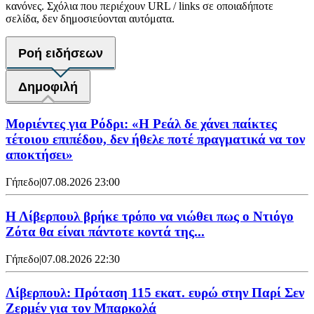
κανόνες. Σχόλια που περιέχουν URL / links σε οποιαδήποτε
σελίδα, δεν δημοσιεύονται αυτόματα.
Ροή ειδήσεων
Δημοφιλή
Μοριέντες για Ρόδρι: «Η Ρεάλ δε χάνει παίκτες
τέτοιου επιπέδου, δεν ήθελε ποτέ πραγματικά να τον
αποκτήσει»
Γήπεδο
|
07.08.2026 23:00
Η Λίβερπουλ βρήκε τρόπο να νιώθει πως ο Ντιόγο
Ζότα θα είναι πάντοτε κοντά της...
Γήπεδο
|
07.08.2026 22:30
Λίβερπουλ: Πρόταση 115 εκατ. ευρώ στην Παρί Σεν
Ζερμέν για τον Μπαρκολά