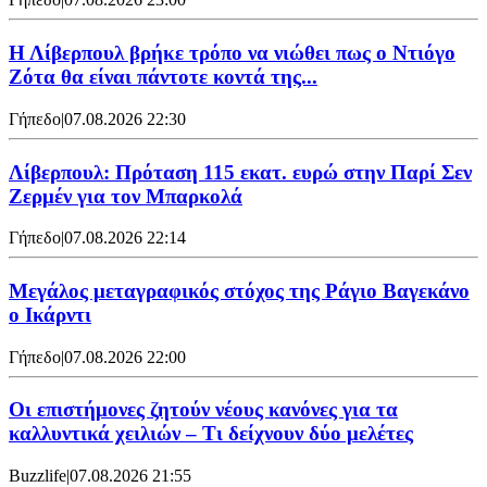
Η Λίβερπουλ βρήκε τρόπο να νιώθει πως ο Ντιόγο
Ζότα θα είναι πάντοτε κοντά της...
Γήπεδο
|
07.08.2026 22:30
Λίβερπουλ: Πρόταση 115 εκατ. ευρώ στην Παρί Σεν
Ζερμέν για τον Μπαρκολά
Γήπεδο
|
07.08.2026 22:14
Μεγάλος μεταγραφικός στόχος της Ράγιο Βαγεκάνο
ο Ικάρντι
Γήπεδο
|
07.08.2026 22:00
Οι επιστήμονες ζητούν νέους κανόνες για τα
καλλυντικά χειλιών – Τι δείχνουν δύο μελέτες
Buzzlife
|
07.08.2026 21:55