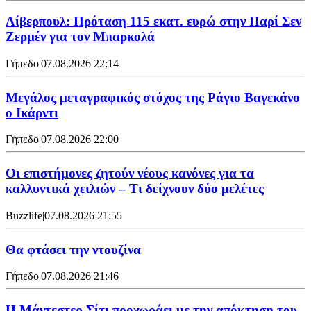
Λίβερπουλ: Πρόταση 115 εκατ. ευρώ στην Παρί Σεν
Ζερμέν για τον Μπαρκολά
Γήπεδο
|
07.08.2026 22:14
Μεγάλος μεταγραφικός στόχος της Ράγιο Βαγεκάνο
ο Ικάρντι
Γήπεδο
|
07.08.2026 22:00
Οι επιστήμονες ζητούν νέους κανόνες για τα
καλλυντικά χειλιών – Τι δείχνουν δύο μελέτες
Buzzlife
|
07.08.2026 21:55
Θα φτάσει την ντουζίνα
Γήπεδο
|
07.08.2026 21:46
Η Μάντεστερ Σίτι προχωράει με την απόκτηση του