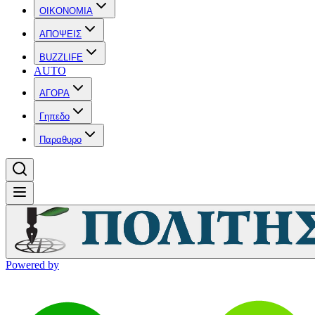
OIKONOMIA
ΑΠΟΨΕΙΣ
BUZZLIFE
AUTO
ΑΓΟΡΑ
Γηπεδο
Παραθυρο
Powered by