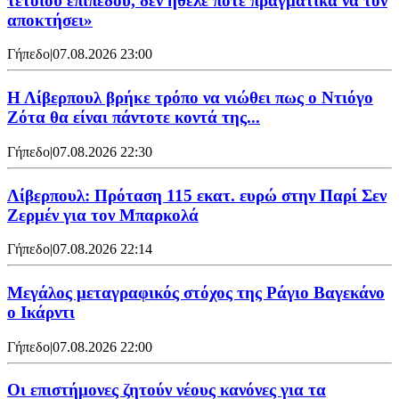
τέτοιου επιπέδου, δεν ήθελε ποτέ πραγματικά να τον
αποκτήσει»
Γήπεδο
|
07.08.2026 23:00
Η Λίβερπουλ βρήκε τρόπο να νιώθει πως ο Ντιόγο
Ζότα θα είναι πάντοτε κοντά της...
Γήπεδο
|
07.08.2026 22:30
Λίβερπουλ: Πρόταση 115 εκατ. ευρώ στην Παρί Σεν
Ζερμέν για τον Μπαρκολά
Γήπεδο
|
07.08.2026 22:14
Μεγάλος μεταγραφικός στόχος της Ράγιο Βαγεκάνο
ο Ικάρντι
Γήπεδο
|
07.08.2026 22:00
Οι επιστήμονες ζητούν νέους κανόνες για τα