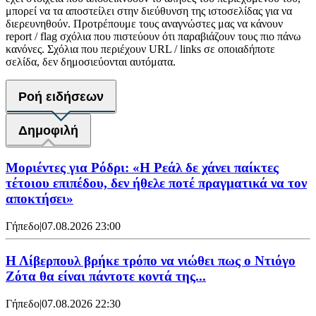
μπορεί να τα αποστείλει στην διεύθυνση της ιστοσελίδας για να
διερευνηθούν. Προτρέπουμε τους αναγνώστες μας να κάνουν
report / flag σχόλια που πιστεύουν ότι παραβιάζουν τους πιο πάνω
κανόνες. Σχόλια που περιέχουν URL / links σε οποιαδήποτε
σελίδα, δεν δημοσιεύονται αυτόματα.
Ροή ειδήσεων
Δημοφιλή
Μοριέντες για Ρόδρι: «Η Ρεάλ δε χάνει παίκτες
τέτοιου επιπέδου, δεν ήθελε ποτέ πραγματικά να τον
αποκτήσει»
Γήπεδο
|
07.08.2026 23:00
Η Λίβερπουλ βρήκε τρόπο να νιώθει πως ο Ντιόγο
Ζότα θα είναι πάντοτε κοντά της...
Γήπεδο
|
07.08.2026 22:30