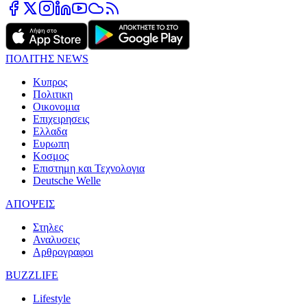
ΠΟΛΙΤΗΣ NEWS
Κυπρος
Πολιτικη
Οικονομια
Επιχειρησεις
Ελλαδα
Ευρωπη
Κοσμος
Επιστημη και Τεχνολογια
Deutsche Welle
ΑΠΟΨΕΙΣ
Στηλες
Αναλυσεις
Αρθρογραφοι
BUZZLIFE
Lifestyle