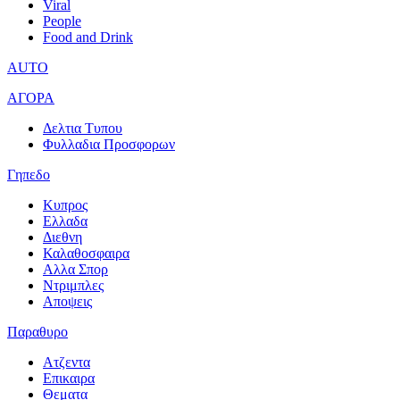
Viral
People
Food and Drink
AUTO
ΑΓΟΡΑ
Δελτια Τυπου
Φυλλαδια Προσφορων
Γηπεδο
Κυπρος
Ελλαδα
Διεθνη
Καλαθοσφαιρα
Αλλα Σπορ
Ντριμπλες
Αποψεις
Παραθυρο
Ατζεντα
Επικαιρα
Θεματα