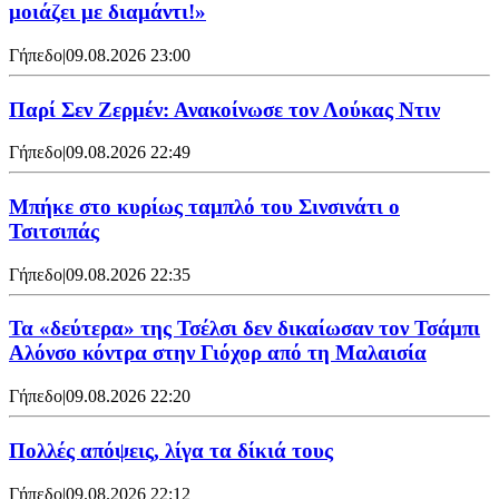
μοιάζει με διαμάντι!»
Γήπεδο
|
09.08.2026 23:00
Παρί Σεν Ζερμέν: Ανακοίνωσε τον Λούκας Ντιν
Γήπεδο
|
09.08.2026 22:49
Mπήκε στο κυρίως ταμπλό του Σινσινάτι ο
Τσιτσιπάς
Γήπεδο
|
09.08.2026 22:35
Τα «δεύτερα» της Τσέλσι δεν δικαίωσαν τον Τσάμπι
Αλόνσο κόντρα στην Γιόχορ από τη Μαλαισία
Γήπεδο
|
09.08.2026 22:20
Πολλές απόψεις, λίγα τα δίκιά τους
Γήπεδο
|
09.08.2026 22:12