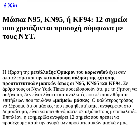
Μάσκα N95, KN95, ή KF94: 12 σημεία
που χρειάζονται προσοχή σύμφωνα με
τους NYT.
Η έξαρση της
μετάλλαξης Όμικρον
του
κορωνοϊού
έχει σαν
αποτέλεσμα και τη
ν κατακόρυφη αύξηση της ζήτησης
προστατευτικών μασκών όπως οι N95, KN95 και KF94
. Σε
άρθρο τους οι New York Times προειδοποιούν ότι, με τη ζήτηση να
αυξάνεται, δεν είναι λίγοι οι καταναλωτές που πέφτουν θύματα
επιτήδειων που πουλάνε
«μαϊμού» μάσκες
. Ο καλύτερος τρόπος
να ξέρουμε ότι οι μάσκες που προμηθευτήκαμε, αναφέρεται στο
δημοσίευμα, είναι να απευθυνόμαστε σε αξιόπιστους μεταπωλητές.
Επιπλέον, η εφημερίδα αναφέρει 12 σημεία που πρέπει να
προσέξουμε κατά την αγορά των προστατευτικών μασκών μας.