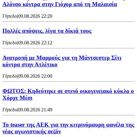
Αλόνσο κόντρα στην Γιόχορ από τη Μαλαισία
Γήπεδο
|
09.08.2026 22:20
Πολλές απόψεις, λίγα τα δίκιά τους
Γήπεδο
|
09.08.2026 22:12
Ανατροπή με Μαρμούς για τη Μάντσεστερ Σίτι
κόντρα στην Ατλέτικο
Γήπεδο
|
09.08.2026 22:00
ΦΩΤΟΣ: Κηδεύτηκε σε στενό οικογενειακό κύκλο ο
Χόρχε Μέσι
Γήπεδο
|
09.08.2026 21:49
Το teaser της ΑΕΚ για την κιτρινόμαυρη φανέλα της
νέας αγωνιστικής σεζόν