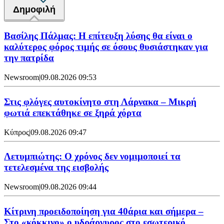
Δημοφιλή
Βασίλης Πάλμας: Η επίτευξη λύσης θα είναι ο
καλύτερος φόρος τιμής σε όσους θυσιάστηκαν για
την πατρίδα
Newsroom
|
09.08.2026 09:53
Στις φλόγες αυτοκίνητο στη Λάρνακα – Μικρή
φωτιά επεκτάθηκε σε ξηρά χόρτα
Κύπρος
|
09.08.2026 09:47
Λετυμπιώτης: Ο χρόνος δεν νομιμοποιεί τα
τετελεσμένα της εισβολής
Newsroom
|
09.08.2026 09:44
Κίτρινη προειδοποίηση για 40άρια και σήμερα –
Στο «κόκκινο» ο υδράργυρος στο εσωτερικό