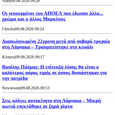
Auto
|
09.08.2026 09:26
Οι νεοφερμένοι του ΑΠΟΕΛ που έδωσαν άλλο...
χρώμα και ο άλλος Μαρκίνιος
Γήπεδο
|
09.08.2026 09:24
Διασωληνωμένη 22χρονη μετά από σοβαρό τροχαίο
στη Λάρνακα – Τραυματίστηκε στο κεφάλι
Κύπρος
|
09.08.2026 09:17
Βασίλης Πάλμας: Η επίτευξη λύσης θα είναι ο
καλύτερος φόρος τιμής σε όσους θυσιάστηκαν για
την πατρίδα
Newsroom
|
09.08.2026 09:53
Στις φλόγες αυτοκίνητο στη Λάρνακα – Μικρή
φωτιά επεκτάθηκε σε ξηρά χόρτα