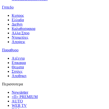
Γηπεδο
Κυπρος
Ελλαδα
Διεθνη
Καλαθοσφαιρα
Αλλα Σπορ
Ντριμπλες
Αποψεις
Παραθυρο
Ατζεντα
Επικαιρα
Θεματα
Στηλες
Αποθηκη
Περισσοτερα
Newsletter
«Π» PREMIUM
AUTO
WEB TV