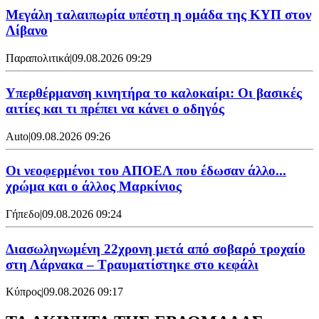
Μεγάλη ταλαιπωρία υπέστη η ομάδα της ΚΥΠ στον
Λίβανο
Παραπολιτικά
|
09.08.2026 09:29
Υπερθέρμανση κινητήρα το καλοκαίρι: Οι βασικές
αιτίες και τι πρέπει να κάνει ο οδηγός
Auto
|
09.08.2026 09:26
Οι νεοφερμένοι του ΑΠΟΕΛ που έδωσαν άλλο...
χρώμα και ο άλλος Μαρκίνιος
Γήπεδο
|
09.08.2026 09:24
Διασωληνωμένη 22χρονη μετά από σοβαρό τροχαίο
στη Λάρνακα – Τραυματίστηκε στο κεφάλι
Κύπρος
|
09.08.2026 09:17