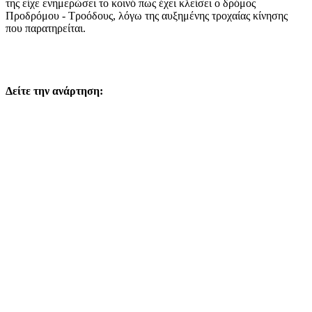
της είχε ενημερώσει το κοινό πως έχει κλείσει ο δρόμος
Προδρόμου - Τροόδους, λόγω της αυξημένης τροχαίας κίνησης
που παρατηρείται.
Δείτε την ανάρτηση: