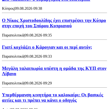
Κύπρος
|
09.08.2026 09:38
Ο Νίκος Χριστοδουλίδης έχει επιστρέψει την Κύπρο
στην εποχή του Σπύρου Κυπριανού
Παραπολιτικά
|
09.08.2026 09:35
Γιατί κοχλάζει ο Κάρογιαν και οι περί αυτόν;
Παραπολιτικά
|
09.08.2026 09:33
Μεγάλη ταλαιπωρία υπέστη η ομάδα της ΚΥΠ στον
Λίβανο
Παραπολιτικά
|
09.08.2026 09:29
Υπερθέρμανση κινητήρα το καλοκαίρι: Οι βασικές
αιτίες και τι πρέπει να κάνει ο οδηγός