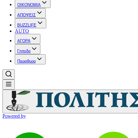
OIKONOMIA
ΑΠΟΨΕΙΣ
BUZZLIFE
AUTO
ΑΓΟΡΑ
Γηπεδο
Παραθυρο
Powered by