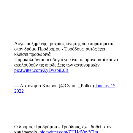
Λόγω αυξημένης τροχαίας κίνησης που παρατηρείται
στον δρόμο Προδρόμου - Τροόδους, αυτός έχει
κλείσει προσωρινά.
Παρακαλούνται οι οδηγοί να είναι υπομονετικοί και να
ακολουθούν τις υποδείξεις των αστυνομικών.
pic.twitter.com/ZyDvapiL6R
— Αστυνομία Κύπρου (@Cyprus_Police)
January 15,
2022
Ο δρόμος Προδρόμου - Τροόδους, έχει δοθεί στην
κυκλοφορία.
pic.twitter.com/ZHHdVyvY2m