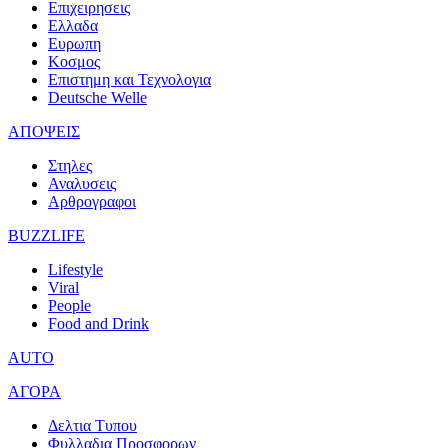
Επιχειρησεις
Ελλαδα
Ευρωπη
Κοσμος
Επιστημη και Τεχνολογια
Deutsche Welle
ΑΠΟΨΕΙΣ
Στηλες
Αναλυσεις
Αρθρογραφοι
BUZZLIFE
Lifestyle
Viral
People
Food and Drink
AUTO
ΑΓΟΡΑ
Δελτια Τυπου
Φυλλαδια Προσφορων