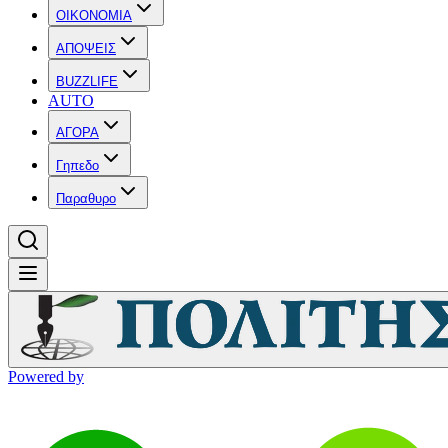
OIKONOMIA
ΑΠΟΨΕΙΣ
BUZZLIFE
AUTO
ΑΓΟΡΑ
Γηπεδο
Παραθυρο
Powered by