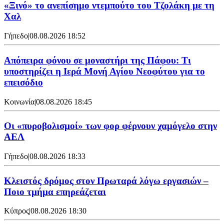
«Ξινό» το ανεπίσημο ντεμπούτο του Τζολάκη με τη
Χαλ
Γήπεδο
|
08.08.2026 18:52
Απόπειρα φόνου σε μοναστήρι της Πάφου: Τι
υποστηρίζει η Ιερά Μονή Αγίου Νεοφύτου για το
επεισόδιο
Κοινωνία
|
08.08.2026 18:45
Οι «πυροβολισμοί» των φορ φέρνουν χαμόγελο στην
ΑΕΛ
Γήπεδο
|
08.08.2026 18:33
Κλειστός δρόμος στον Πρωταρά λόγω εργασιών –
Ποιο τμήμα επηρεάζεται
Κύπρος
|
08.08.2026 18:30