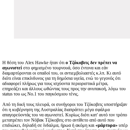
Η θέση του Alex Hawke ήταν ότι
ο Τζόκοβιτς δεν πρέπει να
αγωνιστεί
στο φημισμένο τουρνουά, όσο έντονα και εάν
διαμαρτύρονται οι οπαδοί του, οι αντιεμβολιαστές κ.λπ. Κι αυτό
διότι είναι επικίνδυνος για τη δημόσια υγεία, ενώ το γεγονός ότι
αδιαφορεί πλήρως για τους ισχύοντα περιοριστικά μέτρα,
επηρεάζει και άλλους ωθώντας τους προς την ανυπακοή, λόγω του
status του ως Νο.1 του παγκόσμιου τένις.
Από τη δική τους πλευρά, οι συνήγοροι του Τζόκοβιτς υποστήριξαν
ότι η κυβέρνηση της Αυστραλίας διαπράττει μέγα σφάλμα
απαγορεύοντάς του να αγωνιστεί. Κυρίως διότι κατ' αυτό τον τρόπο
μετατρέπει τον Νόβακ Τζόκοβιτς στο αντίθετο από αυτό που
επιδιώκει, δηλαδή σε ίνδαλμα, ήρωα ή ακόμη και
«μάρτυρα»
υπέρ