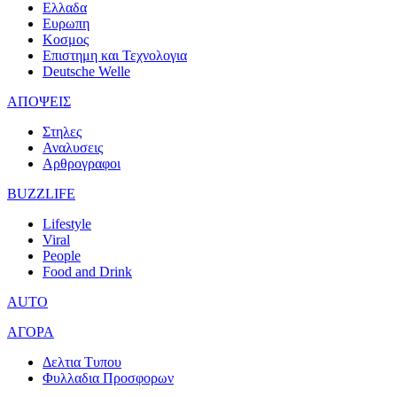
Ελλαδα
Ευρωπη
Κοσμος
Επιστημη και Τεχνολογια
Deutsche Welle
ΑΠΟΨΕΙΣ
Στηλες
Αναλυσεις
Αρθρογραφοι
BUZZLIFE
Lifestyle
Viral
People
Food and Drink
AUTO
ΑΓΟΡΑ
Δελτια Τυπου
Φυλλαδια Προσφορων