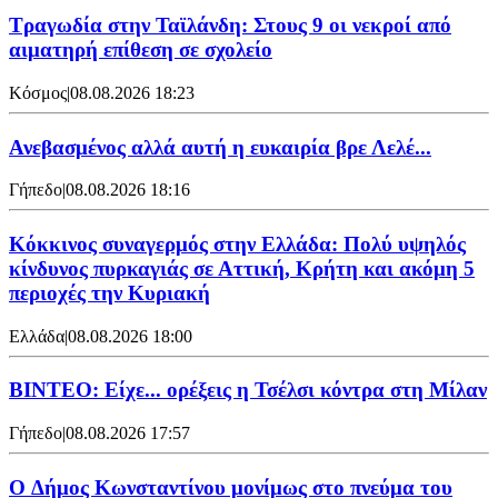
Τραγωδία στην Ταϊλάνδη: Στους 9 οι νεκροί από
αιματηρή επίθεση σε σχολείο
Κόσμος
|
08.08.2026 18:23
Ανεβασμένος αλλά αυτή η ευκαιρία βρε Λελέ...
Γήπεδο
|
08.08.2026 18:16
Κόκκινος συναγερμός στην Ελλάδα: Πολύ υψηλός
κίνδυνος πυρκαγιάς σε Αττική, Κρήτη και ακόμη 5
περιοχές την Κυριακή
Ελλάδα
|
08.08.2026 18:00
BINTEO: Είχε... ορέξεις η Τσέλσι κόντρα στη Μίλαν
Γήπεδο
|
08.08.2026 17:57
O Δήμος Κωνσταντίνου μονίμως στο πνεύμα του