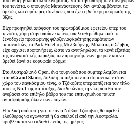
του αντιεμβολιαστικού κινήματος. Κατά την άποψη των συνηγόρων
του τενίστα, ο υπουργός Μετανάστευσης δεν αντιλαμβάνεται τις
άμεσες και ευρύτερες συνέπειες που έχει η δεύτερη ακύρωση της
βίζας.
Είχε προηγηθεί απόφαση του πρωτοβάθμιου εφετείου υπέρ του
τενίστα, χάρη στην οποίαν εκείνος απελευθερώθηκε από το
ξενοδοχείο προσωρινής φιλοξενίας/κράτησης παράτυπων
μεταναστών, το Park Hotel της Μελβούρνης. Μάλιστα, ο Σέρβος
είχε αρχίσει προπονήσεις, ώστε να αναπληρώσει τα κενά εξαιτίας
της αναγκαστικής απραξίας των προηγούμενων ημερών και να
βρεθεί ξανά σε κορυφαία φόρμα.
Στο Αυστραλιανό Open, ένα τουρνουά που συμπεριλαμβάνεται
στα
«Grand Slam»
, δηλαδή μεταξύ των πιο σημαντικών στον
χώρο του παγκόσμιου τένις, ο Τζόκοβιτς υπερασπίζεται τον τίτλο
του ως Νο.1 της κατάταξης, διεκδικώντας τη νίκη που θα τον
ανεβάσει στο επίζηλο βάθρο του πιο επιτυχημένου παίκτη
αντισφαίρισης όλων των εποχών.
Η τελική απόφαση για το εάν ο Νόβακ Τζόκοβιτς θα αφεθεί
ελεύθερος να αγωνιστεί ή θα απελαθεί από την Αυστραλία,
προβλέπεται να εκδοθεί εντός της ημέρας.