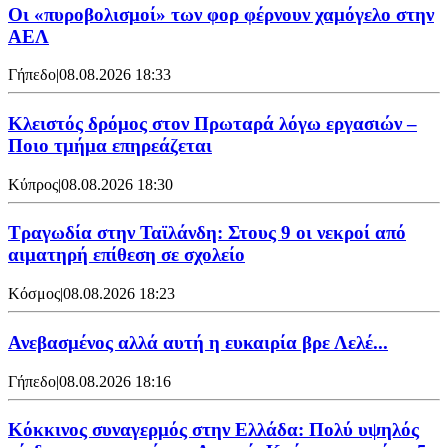
Οι «πυροβολισμοί» των φορ φέρνουν χαμόγελο στην
ΑΕΛ
Γήπεδο
|
08.08.2026 18:33
Κλειστός δρόμος στον Πρωταρά λόγω εργασιών –
Ποιο τμήμα επηρεάζεται
Κύπρος
|
08.08.2026 18:30
Τραγωδία στην Ταϊλάνδη: Στους 9 οι νεκροί από
αιματηρή επίθεση σε σχολείο
Κόσμος
|
08.08.2026 18:23
Ανεβασμένος αλλά αυτή η ευκαιρία βρε Λελέ...
Γήπεδο
|
08.08.2026 18:16
Κόκκινος συναγερμός στην Ελλάδα: Πολύ υψηλός