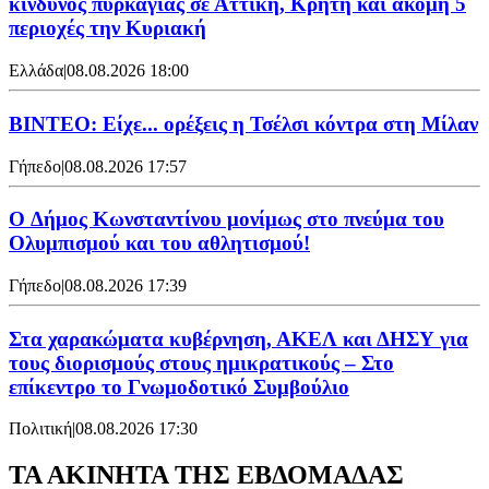
κίνδυνος πυρκαγιάς σε Αττική, Κρήτη και ακόμη 5
περιοχές την Κυριακή
Ελλάδα
|
08.08.2026 18:00
BINTEO: Είχε... ορέξεις η Τσέλσι κόντρα στη Μίλαν
Γήπεδο
|
08.08.2026 17:57
O Δήμος Κωνσταντίνου μονίμως στο πνεύμα του
Ολυμπισμού και του αθλητισμού!
Γήπεδο
|
08.08.2026 17:39
Στα χαρακώματα κυβέρνηση, ΑΚΕΛ και ΔΗΣΥ για
τους διορισμούς στους ημικρατικούς – Στο
επίκεντρο το Γνωμοδοτικό Συμβούλιο
Πολιτική
|
08.08.2026 17:30
ΤΑ ΑΚΙΝΗΤΑ ΤΗΣ ΕΒΔΟΜΑΔΑΣ