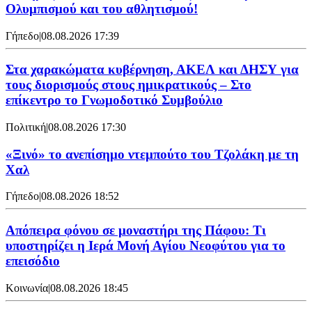
Ολυμπισμού και του αθλητισμού!
Γήπεδο
|
08.08.2026 17:39
Στα χαρακώματα κυβέρνηση, ΑΚΕΛ και ΔΗΣΥ για
τους διορισμούς στους ημικρατικούς – Στο
επίκεντρο το Γνωμοδοτικό Συμβούλιο
Πολιτική
|
08.08.2026 17:30
«Ξινό» το ανεπίσημο ντεμπούτο του Τζολάκη με τη
Χαλ
Γήπεδο
|
08.08.2026 18:52
Απόπειρα φόνου σε μοναστήρι της Πάφου: Τι
υποστηρίζει η Ιερά Μονή Αγίου Νεοφύτου για το
επεισόδιο
Κοινωνία
|
08.08.2026 18:45