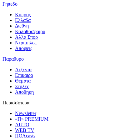
Γηπεδο
Κυπρος
Ελλαδα
Διεθνη
Καλαθοσφαιρα
Αλλα Σπορ
Ντριμπλες
Αποψεις
Παραθυρο
Ατζεντα
Επικαιρα
Θεματα
Στηλες
Αποθηκη
Περισσοτερα
Newsletter
«Π» PREMIUM
AUTO
WEB TV
ΠΟΛcasts