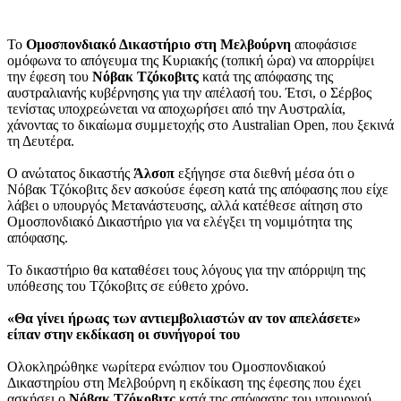
Το
Ομοσπονδιακό Δικαστήριο στη Μελβούρνη
αποφάσισε
ομόφωνα το απόγευμα της Κυριακής (τοπική ώρα) να απορρίψει
την έφεση του
Νόβακ Τζόκοβιτς
κατά της απόφασης της
αυστραλιανής κυβέρνησης για την απέλασή του. Έτσι, ο Σέρβος
τενίστας υποχρεώνεται να αποχωρήσει από την Αυστραλία,
χάνοντας το δικαίωμα συμμετοχής στο Australian Open, που ξεκινά
τη Δευτέρα.
Ο ανώτατος δικαστής
Άλσοπ
εξήγησε στα διεθνή μέσα ότι ο
Νόβακ Τζόκοβιτς δεν ασκούσε έφεση κατά της απόφασης που είχε
λάβει ο υπουργός Μετανάστευσης, αλλά κατέθεσε αίτηση στο
Ομοσπονδιακό Δικαστήριο για να ελέγξει τη νομιμότητα της
απόφασης.
Το δικαστήριο θα καταθέσει τους λόγους για την απόρριψη της
υπόθεσης του Τζόκοβιτς σε εύθετο χρόνο.
«Θα γίνει ήρωας των αντιεμβολιαστών αν τον απελάσετε»
είπαν στην εκδίκαση οι συνήγοροί του
Ολοκληρώθηκε νωρίτερα ενώπιον του Ομοσπονδιακού
Δικαστηρίου στη Μελβούρνη η εκδίκαση της έφεσης που έχει
ασκήσει ο
Νόβακ Τζόκοβιτς
κατά της απόφασης του υπουργού